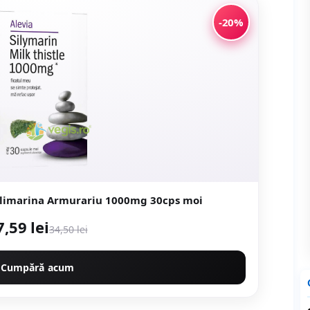
-20%
Silymarin Milk Thistle Silimarina Armurariu 1000mg 30cps moi
7,59 lei
34,50 lei
Cumpără acum