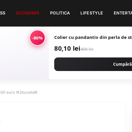
ESS
ECONOMIE
POLITICA
LIFESTYLE
ENTERT
Colier cu pandantiv din perla de st
-80%
80,10 lei
400 lei
Cumpără
500 euro î€žbucataî€
l