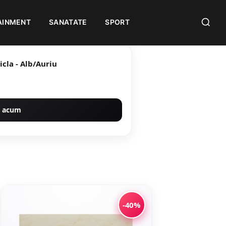
AINMENT
SANATATE
SPORT
icla - Alb/Auriu
 acum
-40%