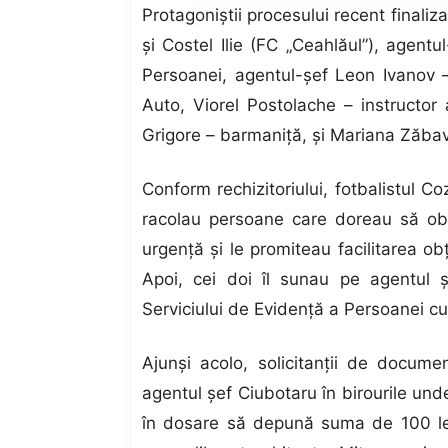
Protagoniştii procesului recent finali
şi Costel Ilie (FC „Ceahlăul”), agent
Persoanei, agentul-şef Leon Ivanov –
Auto, Viorel Postolache – instructor
Grigore – barmaniţă, şi Mariana Zăba
Conform rechizitoriului, fotbalistul 
racolau persoane care doreau să obţ
urgenţă şi le promiteau facilitarea o
Apoi, cei doi îl sunau pe agentul ş
Serviciului de Evidenţă a Persoanei cu „
Ajunşi acolo, solicitanţii de docume
agentul şef Ciubotaru în birourile unde
în dosare să depună suma de 100 lei