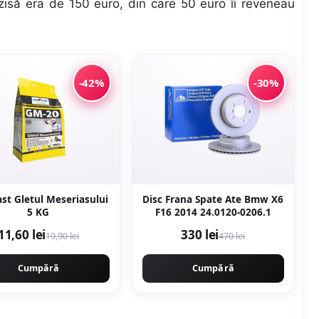
-zisă era de 150 euro, din care 50 euro îi reveneau
-42%
-30%
st Gletul Meseriasului
Disc Frana Spate Ate Bmw X6
5 KG
F16 2014 24.0120-0206.1
11,60 lei
330 lei
19,90 lei
470 lei
Cumpără
Cumpără