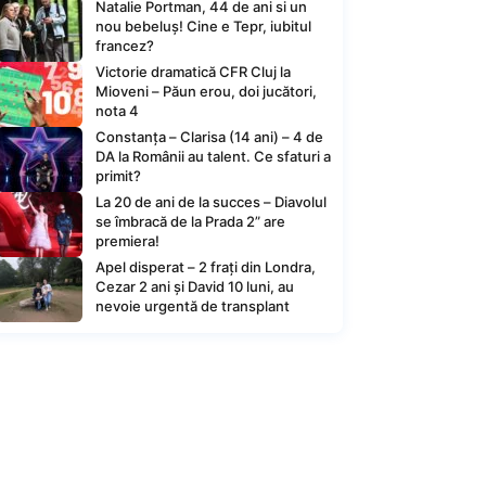
Natalie Portman, 44 de ani si un
nou bebeluș! Cine e Tepr, iubitul
francez?
Victorie dramatică CFR Cluj la
Mioveni – Păun erou, doi jucători,
nota 4
Constanța – Clarisa (14 ani) – 4 de
DA la Românii au talent. Ce sfaturi a
primit?
La 20 de ani de la succes – Diavolul
se îmbracă de la Prada 2” are
premiera!
Apel disperat – 2 frați din Londra,
Cezar 2 ani și David 10 luni, au
nevoie urgentă de transplant