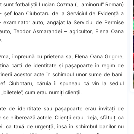
zat sunt fotbaliştii Lucian Cozma („Laminorul” Roman)
ul- şef Ioan Ciubotaru de la Serviciul de Evidenţă a
 examinator auto, angajat la Serviciul de Permise
 auto, Teodor Asmarandei – agricultor, Elena Oana
v.
Cozma, împreună cu prietena sa, Elena Oana Grigore,
ină cărţi de identitate şi paşapoarte în regim de
bţinerii acestor acte în schimbul unor sume de bani.
ef Ciubotaru, căruia îi spuneau că vin la sediul
biletele”, cum erau numiţi clienţii.
nte de identitate sau paşapoarte erau invitaţi de
 se eliberează actele. Clienţii erau, deja, sfătuiţi ca
, ca taxă de urgenţă, însă în schimbul banilor nu