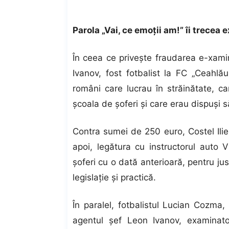
Parola „Vai, ce emoţii am!” îi trecea
În ceea ce priveşte fraudarea e-xami
Ivanov, fost fotbalist la FC „Ceahlăul
români care lucrau în străinătate, ca
şcoala de şoferi şi care erau dispuşi 
Contra sumei de 250 euro, Costel Ilie
apoi, legătura cu instructorul auto V
şoferi cu o dată anterioară, pentru ju
legislaţie şi practică.
În paralel, fotbalistul Lucian Cozma, c
agentul şef Leon Ivanov, examinato