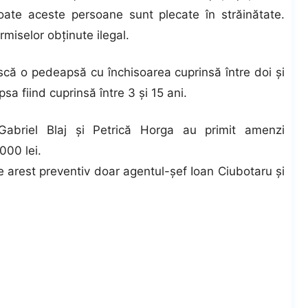
oate aceste persoane sunt plecate în străinătate.
miselor obţinute ilegal.
 riscă o pedeapsă cu închisoarea cuprinsă între doi şi
a fiind cuprinsă între 3 şi 15 ani.
o Gabriel Blaj şi Petrică Horga au primit amenzi
000 lei.
de arest preventiv doar agentul-şef Ioan Ciubotaru şi