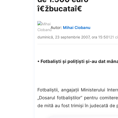
î€žbucataî€
Autor:
Mihai Ciobanu
duminică, 23 septembrie 2007, ora 15:50
121 ci
• Fotbalişti şi poliţişti şi-au dat m
Fotbaliştii, angajaţii Ministerului Inter
„Dosarul fotbaliştilor” pentru comitere
de mită au fost trimişi în judecată de