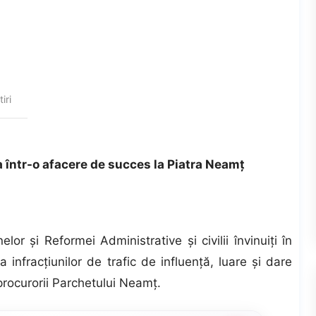
tiri
âna într-o afacere de succes la Piatra Neamţ
nelor şi Reformei Administrative şi civilii învinuiţi în
a infracţiunilor de trafic de influenţă, luare şi dare
 procurorii Parchetului Neamţ.