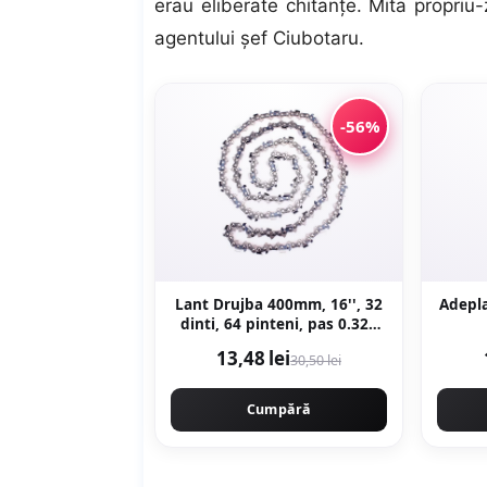
erau eliberate chitanţe. Mita propriu
agentului şef Ciubotaru.
-56%
Lant Drujba 400mm, 16'', 32
Adepla
dinti, 64 pinteni, pas 0.325
motofierastrau, Campion
13,48 lei
30,50 lei
PROFESSIONAL CMP1477
Cumpără