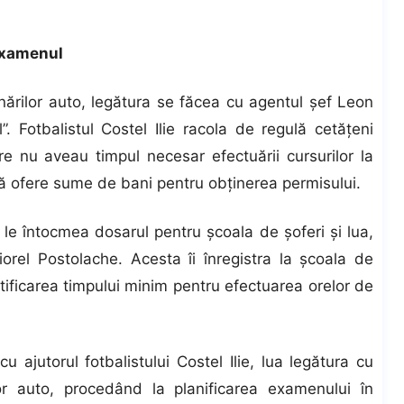
 examenul
nărilor auto, legătura se făcea cu agentul şef Leon
”. Fotbalistul Costel Ilie racola de regulă cetăţeni
re nu aveau timpul necesar efectuării cursurilor la
să ofere sume de bani pentru obţinerea permisului.
 le întocmea dosarul pentru şcoala de şoferi şi lua,
iorel Postolache. Acesta îi înregistra la şcoala de
stificarea timpului minim pentru efectuarea orelor de
u ajutorul fotbalistului Costel Ilie, lua legătura cu
r auto, procedând la planificarea examenului în