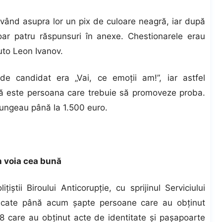
având asupra lor un pix de culoare neagră, iar după
oar patru răspunsuri în anexe. Chestionarele erau
uto Leon Ivanov.
 de candidat era „Vai, ce emoţii am!”, iar astfel
că este persoana care trebuie să promoveze proba.
ajungeau până la 1.500 euro.
n voia cea bună
iştii Biroului Anticorupţie, cu sprijinul Serviciului
ificate până acum şapte persoane care au obţinut
8 care au obţinut acte de identitate şi paşapoarte