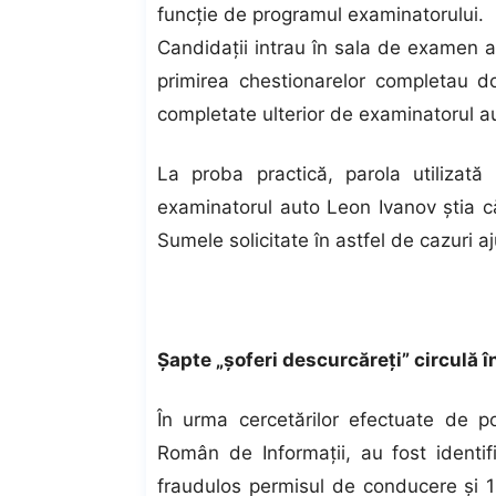
funcţie de programul examinatorului.
Candidaţii intrau în sala de examen 
primirea chestionarelor completau d
completate ulterior de examinatorul a
La proba practică, parola utilizată
examinatorul auto Leon Ivanov ştia 
Sumele solicitate în astfel de cazuri 
Şapte „şoferi descurcăreţi” circulă î
În urma cercetărilor efectuate de poliţ
Român de Informaţii, au fost ident
fraudulos permisul de conducere şi 1