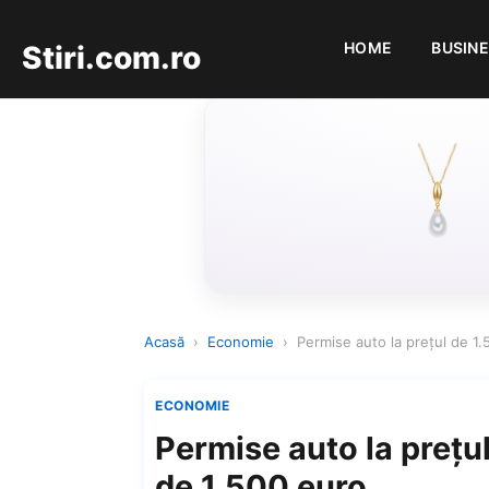
HOME
BUSIN
Stiri.com.ro
Acasă
›
Economie
›
Permise auto la preţul de 1.
ECONOMIE
Permise auto la preţu
de 1.500 euro