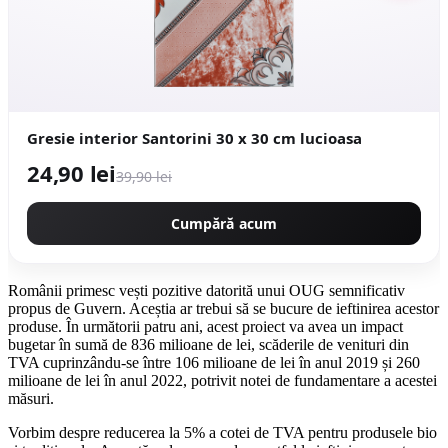
Gresie interior Santorini 30 x 30 cm lucioasa
24,90 lei
39,90 lei
Cumpără acum
Românii primesc vești pozitive datorită unui OUG semnificativ
propus de Guvern. Aceștia ar trebui să se bucure de ieftinirea acestor
produse. În următorii patru ani, acest proiect va avea un impact
bugetar în sumă de 836 milioane de lei, scăderile de venituri din
TVA cuprinzându-se între 106 milioane de lei în anul 2019 și 260
milioane de lei în anul 2022, potrivit notei de fundamentare a acestei
măsuri.
Vorbim despre reducerea la 5% a cotei de TVA pentru produsele bio