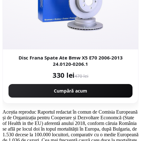
Disc Frana Spate Ate Bmw X5 E70 2006-2013
24.0120-0206.1
330 lei
470 lei
Cumpără acum
Aceștia reproduc Raportul redactat în comun de Comisia Europeană
și de Organizația pentru Cooperare și Dezvoltare Economcă (State
of Health in the EU) aferentă anului 2018, conform căruia România
se află pe locul doi în topul mortalității în Europa, după Bulgaria, de
1.530 decese la 100.000 locuitori, comparativ cu o medie Europeană
de 1.036 de cazuri. Cea mai frecventă cauză care duce la mortalitate