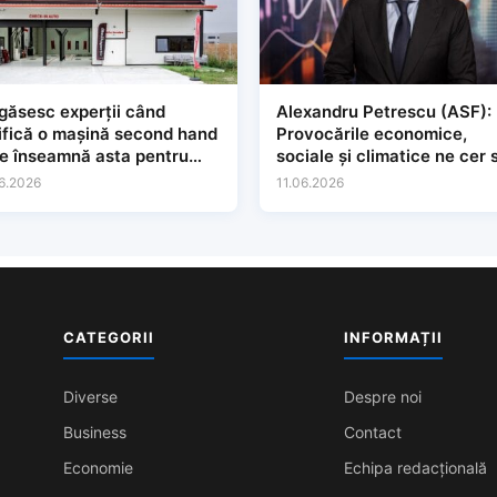
găsesc experții când
Alexandru Petrescu (ASF):
ifică o mașină second hand
Provocările economice,
ce înseamnă asta pentru
sociale și climatice ne cer 
e
regândim modul în care
6.2026
11.06.2026
construim și protejăm
încrederea în sistemele
financiare.
CATEGORII
INFORMAȚII
Diverse
Despre noi
Business
Contact
Economie
Echipa redacțională