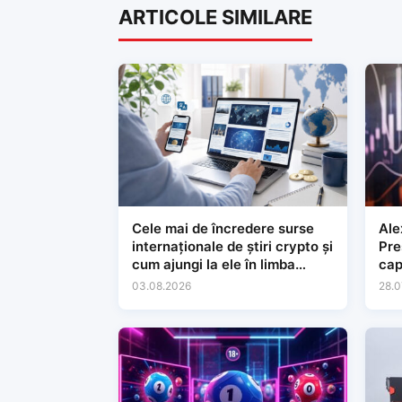
ARTICOLE SIMILARE
Cele mai de încredere surse
Ale
internaționale de știri crypto și
Preșe
cum ajungi la ele în limba
cap
română
lăr
03.08.2026
28.0
con