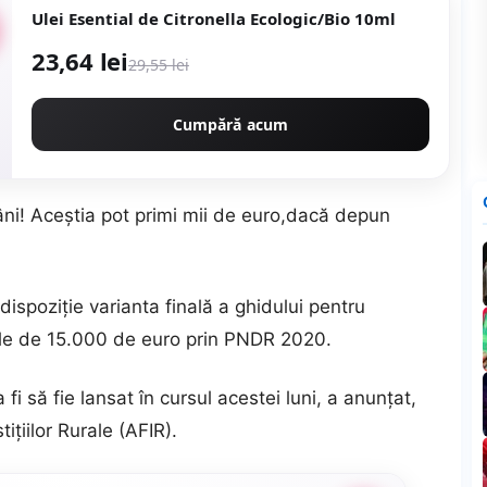
Ulei Esential de Citronella Ecologic/Bio 10ml
23,64 lei
29,55 lei
Cumpără acum
ni! Aceștia pot primi mii de euro,dacă depun
 dispoziţie varianta finală a ghidului pentru
ile de 15.000 de euro prin PNDR 2020.
i să fie lansat în cursul acestei luni, a anunţat,
iţiilor Rurale (AFIR).