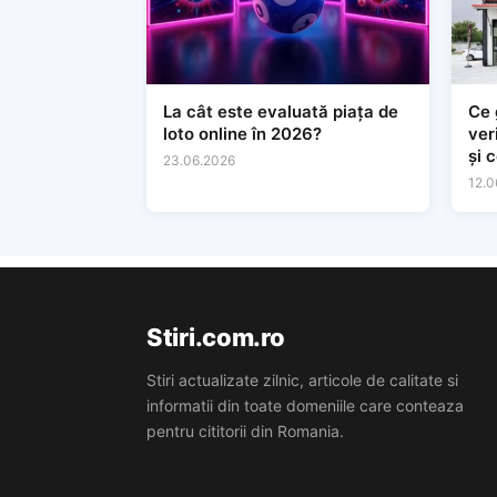
La cât este evaluată piața de
Ce 
loto online în 2026?
ver
și 
23.06.2026
tin
12.0
Stiri.com.ro
Stiri actualizate zilnic, articole de calitate si
informatii din toate domeniile care conteaza
pentru cititorii din Romania.