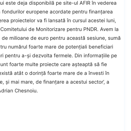
ului este deja disponibilă pe site-ul AFIR în vederea
 a fondurilor europene acordate pentru finanţarea
a proiectelor va fi lansată în cursul acestei luni,
ul Comitetului de Monitorizare pentru PNDR. Avem la
6 de milioane de euro pentru această sesiune, sumă
ntru numărul foarte mare de potenţiali beneficiari
i pentru a-şi dezvolta fermele. Din informaţiile pe
 sunt foarte multe proiecte care aşteaptă să fie
istă atât o dorinţă foarte mare de a învesti în
, şi mai mare, de finanţare a acestui sector’, a
 Adrian Chesnoiu.