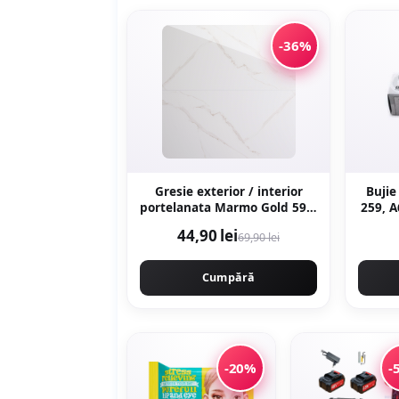
-36%
Gresie exterior / interior
Buji
portelanata Marmo Gold 59 5
259, A
x 119 5 cm lucioasa
K29
44,90 lei
69,90 lei
rectificata tip marmura
Cumpără
-20%
-