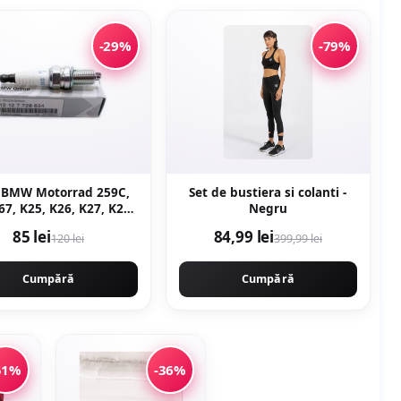
-29%
-79%
e BMW Motorrad 259C,
Set de bustiera si colanti -
67, K25, K26, K27, K28,
Negru
, K30, R21, R22, R28
85 lei
84,99 lei
120 lei
399,99 lei
Cumpără
Cumpără
51%
-36%