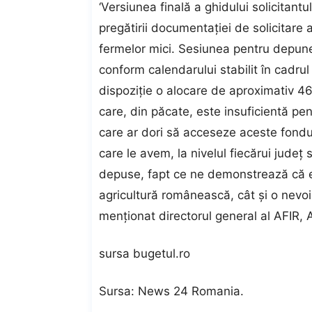
‘Versiunea finală a ghidului solicitant
pregătirii documentaţiei de solicitare
fermelor mici. Sesiunea pentru depunere
conform calendarului stabilit în cadr
dispoziţie o alocare de aproximativ 4
care, din păcate, este insuficientă pe
care ar dori să acceseze aceste fondur
care le avem, la nivelul fiecărui judeţ
depuse, fapt ce ne demonstrează că ex
agricultură românească, cât şi o nevoie
menţionat directorul general al AFIR,
sursa bugetul.ro
Sursa:
News 24 Romania
.