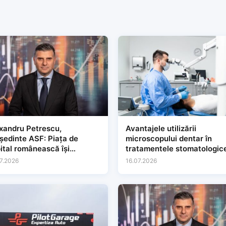
xandru Petrescu,
Avantajele utilizării
dinte ASF: Piața de
microscopului dentar în
ital românească își
tratamentele stomatologic
gește baza și își
7.2026
16.07.2026
solidează relevanța