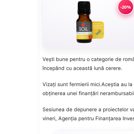
-20%
Vești bune pentru o categorie de româ
începând cu această lună cerere.
Vizați sunt fermierii mici.Aceștia au la
obţinerea unei finanţări nerambursab
Sesiunea de depunere a proiectelor va f
vineri, Agenţia pentru Finanţarea Invest