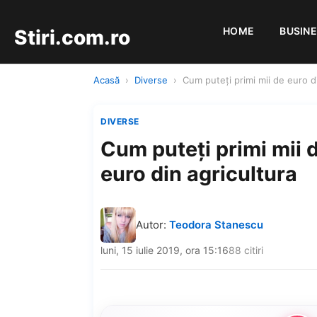
HOME
BUSIN
Stiri.com.ro
Acasă
›
Diverse
›
Cum puteți primi mii de euro d
DIVERSE
Cum puteți primi mii 
euro din agricultura
Autor:
Teodora Stanescu
luni, 15 iulie 2019, ora 15:16
88 citiri