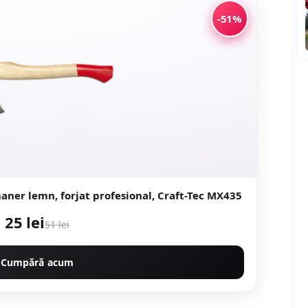
-51%
ner lemn, forjat profesional, Craft-Tec MX435
25 lei
51 lei
Cumpără acum