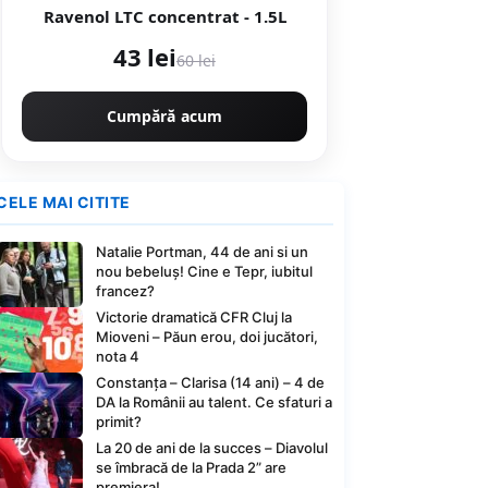
Ravenol LTC concentrat - 1.5L
43 lei
60 lei
Cumpără acum
CELE MAI CITITE
Natalie Portman, 44 de ani si un
nou bebeluș! Cine e Tepr, iubitul
francez?
Victorie dramatică CFR Cluj la
Mioveni – Păun erou, doi jucători,
nota 4
Constanța – Clarisa (14 ani) – 4 de
DA la Românii au talent. Ce sfaturi a
primit?
La 20 de ani de la succes – Diavolul
se îmbracă de la Prada 2” are
premiera!