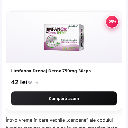
-25%
Limfanox Drenaj Detox 750mg 30cps
42 lei
56 lei
Cumpără acum
Într-o vreme în care vechile „canoane” ale codului