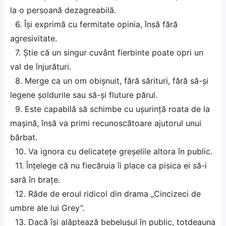
la o persoană dezagreabilă.
6. Își exprimă cu fermitate opinia, însă fără
agresivitate.
7. Știe că un singur cuvânt fierbinte poate opri un
val de înjurături.
8. Merge ca un om obișnuit, fără sărituri, fără să-și
legene șoldurile sau să-și fluture părul.
9. Este capabilă să schimbe cu ușurință roata de la
mașină, însă va primi recunoscătoare ajutorul unui
bărbat.
10. Va ignora cu delicatețe greșelile altora în public.
11. Înțelege că nu fiecăruia îi place ca pisica ei să-i
sară în brațe.
12. Râde de eroul ridicol din drama „Cincizeci de
umbre ale lui Grey”.
13. Dacă își alăptează bebelușul în public, totdeauna