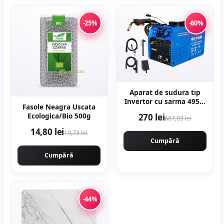
-25%
-60%
Aparat de sudura tip
Invertor cu sarma 495A,
Fasole Neagra Uscata
MMA/MIG/MAG (TIG
Ecologica/Bio 500g
270 lei
667,03 lei
LIFT optional) afisaj
digital, ventilat, URAL
14,80 lei
19,73 lei
MASH IGBT TEHNOLOGY
Cumpără
ULTRA HYBRID POWER,
Cumpără
CMP1697
-44%