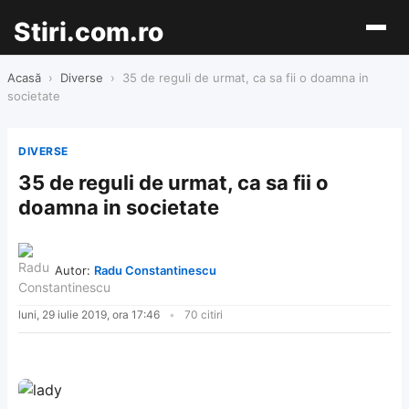
Stiri.com.ro
Acasă
›
Diverse
›
35 de reguli de urmat, ca sa fii o doamna in
societate
DIVERSE
35 de reguli de urmat, ca sa fii o
doamna in societate
Autor:
Radu Constantinescu
luni, 29 iulie 2019, ora 17:46
70 citiri