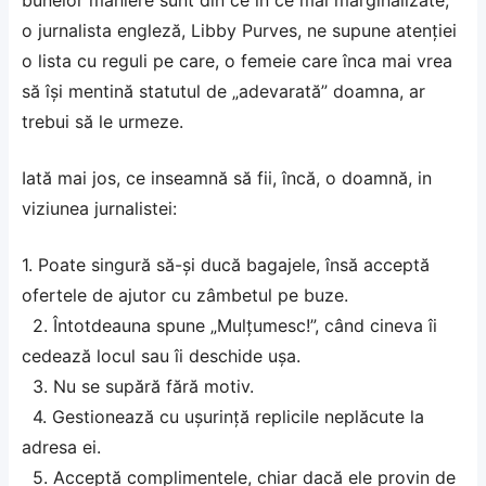
bunelor maniere sunt din ce în ce mai marginalizate,
o jurnalista engleză, Libby Purves, ne supune atenţiei
o lista cu reguli pe care, o femeie care înca mai vrea
să îşi mentină statutul de „adevarată” doamna, ar
trebui să le urmeze.
Iată mai jos, ce inseamnă să fii, încă, o doamnă, in
viziunea jurnalistei:
1. Poate singură să-și ducă bagajele, însă acceptă
ofertele de ajutor cu zâmbetul pe buze.
2. Întotdeauna spune „Mulțumesc!”, când cineva îi
cedează locul sau îi deschide ușa.
3. Nu se supără fără motiv.
4. Gestionează cu ușurință replicile neplăcute la
adresa ei.
5. Acceptă complimentele, chiar dacă ele provin de