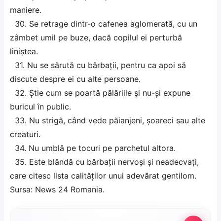
maniere.
30. Se retrage dintr-o cafenea aglomerată, cu un
zâmbet umil pe buze, dacă copilul ei perturbă
liniștea.
31. Nu se sărută cu bărbații, pentru ca apoi să
discute despre ei cu alte persoane.
32. Știe cum se poartă pălăriile și nu-și expune
buricul în public.
33. Nu strigă, când vede păianjeni, șoareci sau alte
creaturi.
34. Nu umblă pe tocuri pe parchetul altora.
35. Este blândă cu bărbații nervoși și neadecvați,
care citesc lista calităților unui adevărat gentilom.
Sursa:
News 24 Romania
.