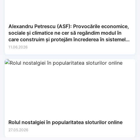
Alexandru Petrescu (ASF): Provocările economice,
sociale și climatice ne cer să regândim modul în
care construim și protejăm încrederea în sistemele
financiare.
11.06.2026
Rolul nostalgiei în popularitatea sloturilor online
27.05.2026