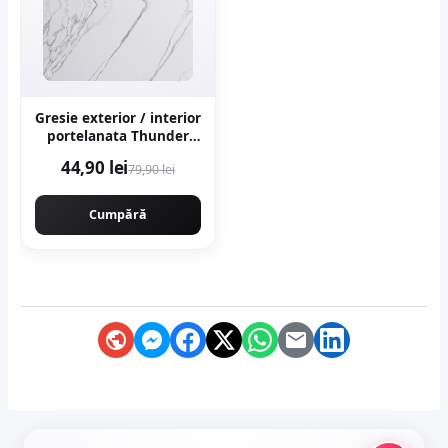
Gresie exterior / interior
portelanata Thunder
White Bookmatch B 60 x
44,90 lei
79,90 lei
120 cm lucioasa
rectificata tip marmura
Cumpără