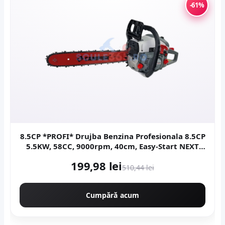
-61%
8.5CP *PROFI* Drujba Benzina Profesionala 8.5CP
5.5KW, 58CC, 9000rpm, 40cm, Easy-Start NEXT
Generation, Motoyama Japan CMP1312
199,98 lei
510,44 lei
Cumpără acum