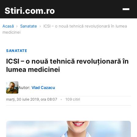
Stiri.com.ro
Acasă
›
Sanatate
›
ICSI – o nouă tehnică revoluționară în lumea
medicinei
SANATATE
ICSI – o nouă tehnică revoluționară în
lumea medicinei
Autor:
Vlad Cazacu
marți, 30 iulie 2019, ora 08:07
109 citiri