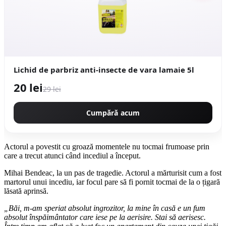
Lichid de parbriz anti-insecte de vara lamaie 5l
20 lei
29 lei
Cumpără acum
Actorul a povestit cu groază momentele nu tocmai frumoase prin
care a trecut atunci când incediul a început.
Mihai Bendeac, la un pas de tragedie. Actorul a mărturisit cum a fost
martorul unui incediu, iar focul pare să fi pornit tocmai de la o țigară
lăsată aprinsă.
„Băi, m-am speriat absolut ingrozitor, la mine în casă e un fum
absolut înspăimântator care iese pe la aerisire. Stai să aerisesc.