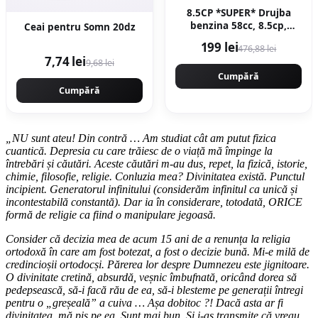
8.5CP *SUPER* Drujba
benzina 58cc, 8.5cp,
Ceai pentru Somn 20dz
10.000rpm, 400mm,
199 lei
476,88 lei
CAMPION PROFESIONALL
7,74 lei
9,68 lei
GERMANY EasyStart New
Generation CMP1312R
Cumpără
Cumpără
„NU sunt ateu! Din contră … Am studiat cât am putut fizica
cuantică. Depresia cu care trăiesc de o viață mă împinge la
întrebări și căutări. Aceste căutări m-au dus, repet, la fizică, istorie,
chimie, filosofie, religie. Conluzia mea? Divinitatea există. Punctul
incipient. Generatorul infinitului (considerăm infinitul ca unică și
incontestabilă constantă). Dar ia în considerare, totodată, ORICE
formă de religie ca fiind o manipulare jegoasă.
Consider că decizia mea de acum 15 ani de a renunța la religia
ortodoxă în care am fost botezat, a fost o decizie bună. Mi-e milă de
credincioșii ortodocși. Părerea lor despre Dumnezeu este jignitoare.
O divinitate cretină, absurdă, veșnic îmbufnată, oricând dorea să
pedepsească, să-i facă rău de ea, să-i blesteme pe generații întregi
pentru o „greșeală” a cuiva … Așa dobitoc ?! Dacă asta ar fi
divinitatea, mă piș pe ea. Sunt mai bun. Și i-aș transmite că vreau