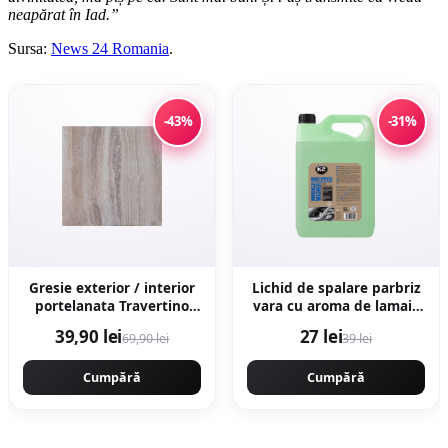
neapărat în Iad.”
Sursa:
News 24 Romania
.
-43%
-31%
Gresie exterior / interior
Lichid de spalare parbriz
portelanata Travertino
vara cu aroma de lamaie
Marfil 60 x 60 cm lucioasa
K2, 5L
39,90 lei
27 lei
69,90 lei
39 lei
rectificata tip piatra
naturala
Cumpără
Cumpără