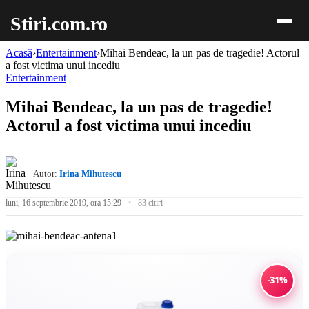
Stiri.com.ro
Acasă
›
Entertainment
›
Mihai Bendeac, la un pas de tragedie! Actorul
a fost victima unui incediu
Entertainment
Mihai Bendeac, la un pas de tragedie!
Actorul a fost victima unui incediu
Autor:
Irina Mihutescu
luni, 16 septembrie 2019, ora 15:29
83 citiri
-31%