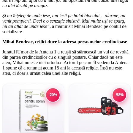
Între timp am aflat că a luat foc un apartament din cauza unei tigăi
cu ulei lăsată pe aragaz.
Şi nu înţeleg de unde iese, am iesit pe holul blocului… alarme, au
venit pompierii. Deci e o senzaţie sinistră. Mai multe uşi se sparg,
nu au aflat de unde iese”
, a mărturisit Mihai Bendeac pe contul de
socializare.
Mihai Bendeac, critici dure la adresa persoanelor credincioase
Juratul iUmor de la Antena 1 a reușit să stârnească un val de revoltă
din partea credincioșilor cu o singură postare. Chiar dacă nu este
ateu, Mihai nu este nici ortodox. Actorul pe care îl vedem la Antena
1 spune că a renunțat acum 15 ani la această religie. Însă nu este
ateu, ci doar a urmat calea unei alte religii.
-20%
-58%