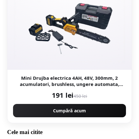
Mini Drujba electrica 4AH, 48V, 300mm, 2
acumulatori, brushless, ungere automata,
1800w, model YELLOW CAMPION Germany
191 lei
450 lei
CMP1756Y
Cumpără acum
Cele mai citite