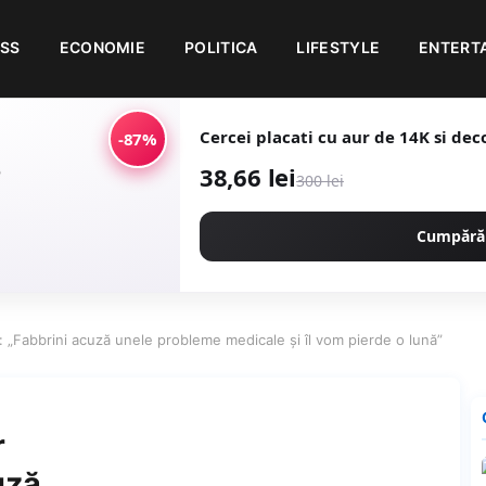
ESS
ECONOMIE
POLITICA
LIFESTYLE
ENTERT
Cercei placati cu aur de 14K si deco
-87%
38,66 lei
300 lei
Cumpără
 „Fabbrini acuză unele probleme medicale şi îl vom pierde o lună”
r
uză