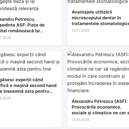
Avantajele utilizării
microscopului dentar în
xandru Petrescu,
tratamentele stomatologic
dinte ASF: Piața de
ital românească își
16.07.2026
gește baza și își
7.2026
solidează relevanța
găsesc experții când
ifică o mașină second hand
ce înseamnă asta pentru
e
6.2026
Alexandru Petrescu (ASF):
Provocările economice,
sociale și climatice ne cer 
regândim modul în care
11.06.2026
construim și protejăm