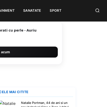
AINMENT
SANATATE
SPORT
rati cu perle - Auriu
 acum
CELE MAI CITITE
Natalie Portman, 44 de ani si un