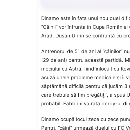
Dinamo este în faţa unui nou duel dific
”Câinii” vor înfrunta în Cupa României
Arad. Dusan Uhrin se confruntă cu pro
Antrenorul de 51 de ani al ”câinilor” nu
(29 de ani) pentru această partidă. Mi
meciului cu Astra, fiind înlocuit cu K
acuză unele probleme medicale şi îl 
săptămână dificilă pentru că jucăm 3 m
care trebuie să fim pregătiţi”, a spus 
probabil, Fabbrini va rata derby-ul d
Dinamo ocupă locul zece cu zece punct
Pentru ”câini” urmează duelul cu FC Vol