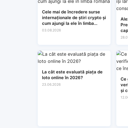
Cele mai de încredere surse
internaționale de știri crypto și
Ale
cum ajungi la ele în limba
Preșe
română
cap
03.08.2026
lăr
28.0
con
La cât este evaluată piața de
loto online în 2026?
Ce 
ver
23.06.2026
și 
tin
12.0