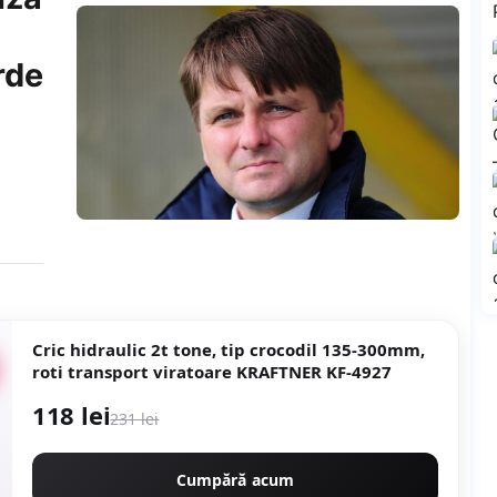
rde
Cric hidraulic 2t tone, tip crocodil 135-300mm,
roti transport viratoare KRAFTNER KF-4927
118 lei
231 lei
Cumpără acum