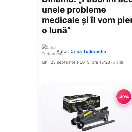
unele probleme
medicale şi îl vom pie
o lună”
Autor:
Crina Tudorache
luni, 23 septembrie 2019, ora 15:28
76 citiri
-49%