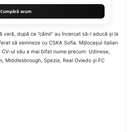
Cumpără acum
vară, după ce ”câinii” au încercat să-l aducă şi la
ferat să semneze cu CSKA Sofia. Mijlocaşul italian
 în CV-ul său a mai bifat nume precum: Udinese,
m, Middlesbrough, Spezia, Real Oviedo şi FC