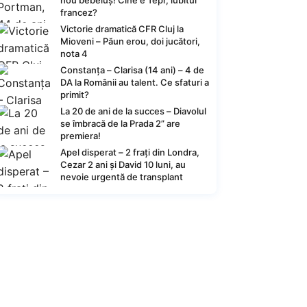
nou bebeluș! Cine e Tepr, iubitul
francez?
Victorie dramatică CFR Cluj la
Mioveni – Păun erou, doi jucători,
nota 4
Constanța – Clarisa (14 ani) – 4 de
DA la Românii au talent. Ce sfaturi a
primit?
La 20 de ani de la succes – Diavolul
se îmbracă de la Prada 2” are
premiera!
Apel disperat – 2 frați din Londra,
Cezar 2 ani și David 10 luni, au
nevoie urgentă de transplant