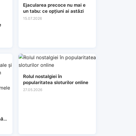
Ejacularea precoce nu mai e
un tabu: ce opțiuni ai astăzi
15.07.2026
e
Rolul nostalgiei în
popularitatea sloturilor online
27.05.2026
să