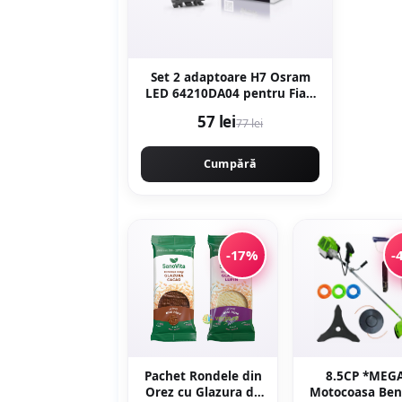
Set 2 adaptoare H7 Osram
LED 64210DA04 pentru Fiat,
Ford, Opel
57 lei
77 lei
Cumpără
-17%
-
Pachet Rondele din
8.5CP *MEG
Orez cu Glazura de
Motocoasa Ben