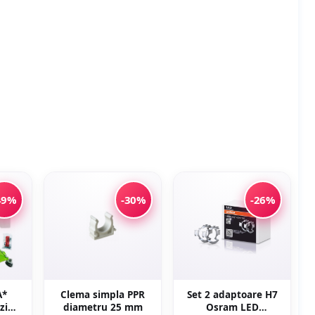
49%
-30%
-26%
A*
Clema simpla PPR
Set 2 adaptoare H7
zina
diametru 25 mm
Osram LED