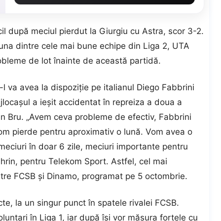
il după meciul pierdut la Giurgiu cu Astra, scor 3-2.
 una dintre cele mai bune echipe din Liga 2, UTA
bleme de lot înainte de această partidă.
-l va avea la dispoziţie pe italianul Diego Fabbrini
jlocaşul a ieşit accidentat în repreiza a doua a
evin Bru. „Avem ceva probleme de efectiv, Fabbrini
vom pierde pentru aproximativ o lună. Vom avea o
eciuri în doar 6 zile, meciuri importante pentru
Uhrin, pentru Telekom Sport. Astfel, cel mai
intre FCSB şi Dinamo, programat pe 5 octombrie.
e, la un singur punct în spatele rivalei FCSB.
untari în Liga 1, iar după îşi vor măsura forţele cu