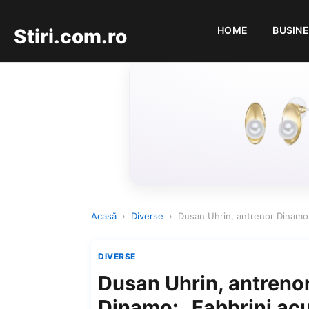
HOME
BUSIN
Stiri.com.ro
Acasă
›
Diverse
›
Dusan Uhrin, antrenor Dinamo:
DIVERSE
Dusan Uhrin, antreno
Dinamo: „Fabbrini ac