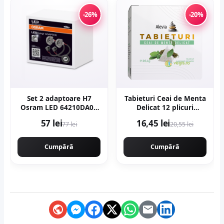
-26%
-20%
Set 2 adaptoare H7
Tabieturi Ceai de Menta
Osram LED 64210DA07
Delicat 12 plicuri
pentru Mercedes, VW
piramida
57 lei
16,45 lei
77 lei
20,55 lei
Cumpără
Cumpără