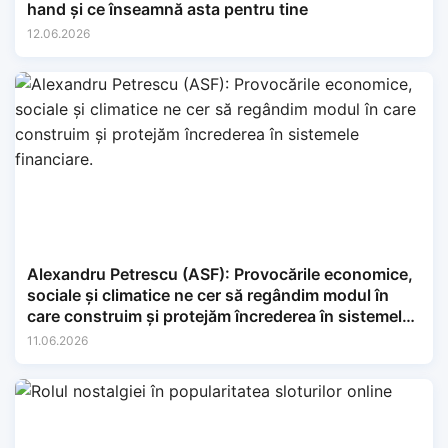
hand și ce înseamnă asta pentru tine
12.06.2026
Alexandru Petrescu (ASF): Provocările economice,
sociale și climatice ne cer să regândim modul în
care construim și protejăm încrederea în sistemele
financiare.
11.06.2026