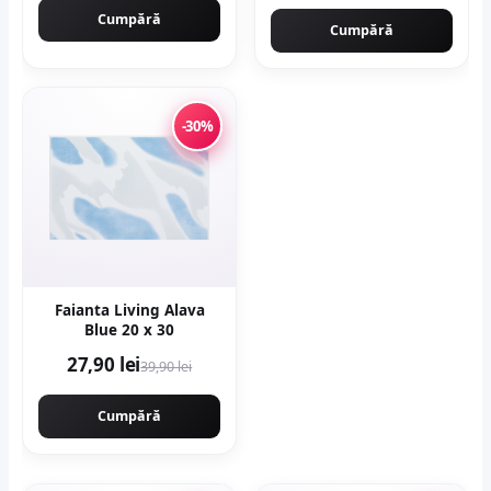
Profesional, CAMPION
Cumpără
PROFESIONAL CMP1727
Cumpără
-30%
Faianta Living Alava
Blue 20 x 30
27,90 lei
39,90 lei
Cumpără