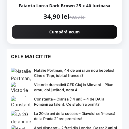
Faianta Lorca Dark Brown 25 x 40 lucioasa
34,90 lei
49,90 lei
Cumpără acum
CELE MAI CITITE
Natalie Portman, 44 de ani si un nou bebeluș!
Cine e Tepr, iubitul francez?
Victorie dramatică CFR Cluj la Mioveni – Păun
erou, doi jucători, nota 4
Constanța – Clarisa (14 ani) – 4 de DA la
Românii au talent. Ce sfaturi a primit?
La 20 de ani de la succes – Diavolul se îmbracă
de la Prada 2” are premiera!
Apel disperat – 2 frați din Londra, Cezar 2 ani și