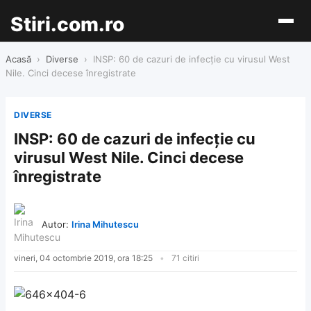
Stiri.com.ro
Acasă
›
Diverse
›
INSP: 60 de cazuri de infecţie cu virusul West
Nile. Cinci decese înregistrate
DIVERSE
INSP: 60 de cazuri de infecţie cu
virusul West Nile. Cinci decese
înregistrate
Autor:
Irina Mihutescu
vineri, 04 octombrie 2019, ora 18:25
71 citiri