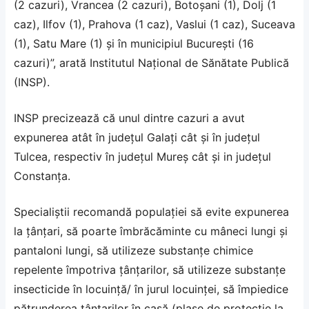
(2 cazuri), Vrancea (2 cazuri), Botoșani (1), Dolj (1
caz), Ilfov (1), Prahova (1 caz), Vaslui (1 caz), Suceava
(1), Satu Mare (1) și în municipiul București (16
cazuri)”, arată Institutul Naţional de Sănătate Publică
(INSP).
INSP precizează că unul dintre cazuri a avut
expunerea atât în județul Galați cât și în județul
Tulcea, respectiv în județul Mureș cât și in județul
Constanța.
Specialiştii recomandă populaţiei să evite expunerea
la ţânţari, să poarte îmbrăcăminte cu mâneci lungi şi
pantaloni lungi, să utilizeze substanţe chimice
repelente împotriva ţânţarilor, să utilizeze substanţe
insecticide în locuinţă/ în jurul locuinţei, să împiedice
pătrunderea ţânţarilor în casă (plase de protecţie la