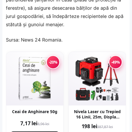
ferestre), să asigure desecarea bălţilor de apă din
jurul gospodăriei, să îndepărteze recipientele de apă
stătută şi gunoiul menajer.
Sursa:
News 24 Romania
.
-20%
-49%
Ceai de Anghinare 50g
Nivela Laser cu Trepied
16 Linii, 25m, Display
LCD, Timp de Nivelare ≤
7,17 lei
8,96 lei
198 lei
387,87 lei
5s, ±0.2 mm/1m,