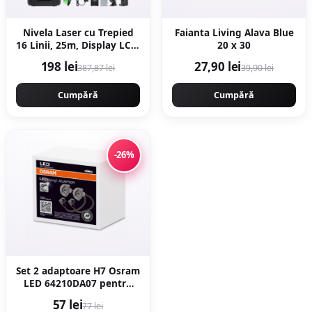
Nivela Laser cu Trepied
Faianta Living Alava Blue
16 Linii, 25m, Display LCD,
20 x 30
Timp de Nivelare ≤ 5s,
198 lei
27,90 lei
387,87 lei
39,90 lei
±0.2 mm/1m, Profesional,
CAMPION PROFESIONAL
CMP1727
Cumpără
Cumpără
-26%
Set 2 adaptoare H7 Osram
LED 64210DA07 pentru
Mercedes, VW
57 lei
77 lei