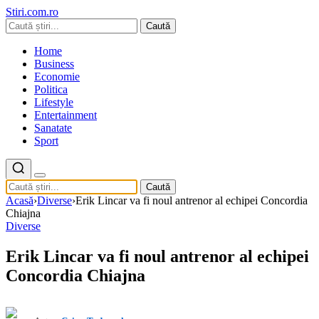
Stiri.com.ro
Caută
Home
Business
Economie
Politica
Lifestyle
Entertainment
Sanatate
Sport
Caută
Acasă
›
Diverse
›
Erik Lincar va fi noul antrenor al echipei Concordia
Chiajna
Diverse
Erik Lincar va fi noul antrenor al echipei
Concordia Chiajna