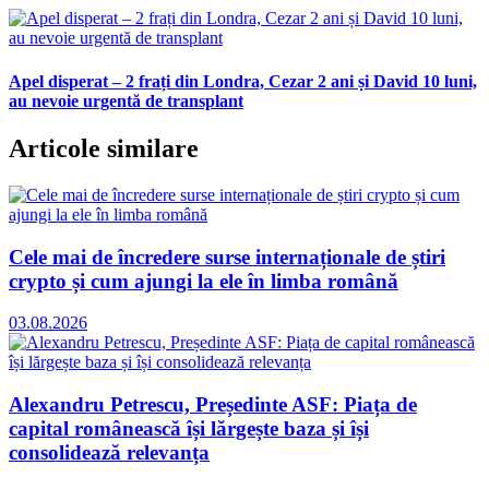
Apel disperat – 2 frați din Londra, Cezar 2 ani și David 10 luni,
au nevoie urgentă de transplant
Articole similare
Cele mai de încredere surse internaționale de știri
crypto și cum ajungi la ele în limba română
03.08.2026
Alexandru Petrescu, Președinte ASF: Piața de
capital românească își lărgește baza și își
consolidează relevanța