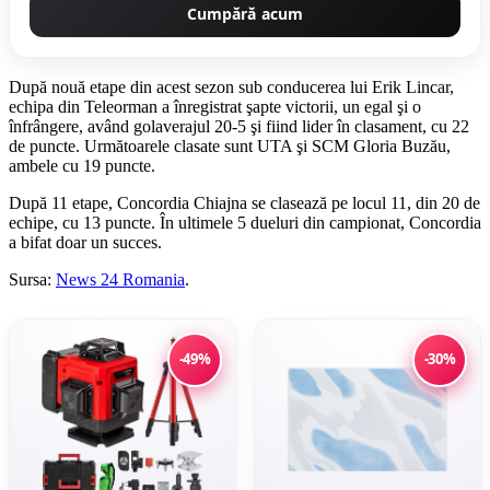
Cumpără acum
După nouă etape din acest sezon sub conducerea lui Erik Lincar,
echipa din Teleorman a înregistrat şapte victorii, un egal şi o
înfrângere, având golaverajul 20-5 şi fiind lider în clasament, cu 22
de puncte. Următoarele clasate sunt UTA şi SCM Gloria Buzău,
ambele cu 19 puncte.
După 11 etape, Concordia Chiajna se clasează pe locul 11, din 20 de
echipe, cu 13 puncte. În ultimele 5 dueluri din campionat, Concordia
a bifat doar un succes.
Sursa:
News 24 Romania
.
-49%
-30%