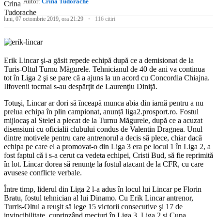
Autor:
Crina Tudorache
luni, 07 octombrie 2019, ora 21:29
116 citiri
Erik Lincar şi-a găsit repede echipă după ce a demisionat de la
Turis-Oltul Turnu Măgurele. Tehnicianul de 40 de ani va continua
tot în Liga 2 şi se pare că a ajuns la un acord cu Concordia Chiajna.
Ilfovenii tocmai s-au despărţit de Laurenţiu Diniţă.
Totuşi, Lincar ar dori să înceapă munca abia din iarnă pentru a nu
prelua echipa în plin campionat, anunță liga2.prosport.ro. Fostul
mijlocaş al Stelei a plecat de la Turnu Măgurele, după ce a acuzat
disensiuni cu oficialii clubului condus de Valentin Dragnea. Unul
dintre motivele pentru care antrenorul a decis să plece, chiar dacă
echipa pe care el a promovat-o din Liga 3 era pe locul 1 în Liga 2, a
fost faptul că i s-a cerut ca vedeta echipei, Cristi Bud, să fie reprimită
în lot. Lincar dorea să renunţe la fostul atacant de la CFR, cu care
avusese conflicte verbale.
Între timp, liderul din Liga 2 l-a adus în locul lui Lincar pe Florin
Bratu, fostul tehnician al lui Dinamo. Cu Erik Lincar antrenor,
Turris-Oltul a reuşit să lege 15 victorii consecutive şi 17 de
invincibilitate, cuprinzând meciuri în Liga 3, Liga 2 şi Cupa