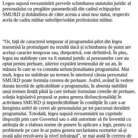
Legea supusă reexaminării prevede schimbarea statutului juridic al
personalului cu pregătire paramedicală din cadrul echipajelor
SMURD și dobândirea de către acesta a unui nou statut, respectiv
acela de cadru militar subofițer/soldat profesionist militar.
”Or, față de caracterul temporar al programului-pilot din legea
transmisă la promulgare nu rezultă dacă și schimbarea de statut are
același caracter temporar sau, dimpotrivă, este definitivă. În plus,
legea nu stabilește care va fi statutul juridic al persoanelor care au
optat pentru preluare, ulterior expirării termenului de un an, în
măsura în care se va constata nefuncționalitatea programului. Mai
mult, legea nu stabilește un termen în interiorul căruia personalul
SMURD poate formula cererea de preluare. Astfel, având în vedere
durata incertă de aplicabilitate a programului, în absența stabilirii
unui termen limită până la care trebuie formulate cererile de preluare,
soluția legislativă propusă ar putea genera disfuncționalități în
activitatea SMURD și impredictibilitate în condițiile în care s-ar
înregistra astfel de cereri ale personalului pe tot parcursul derulării
programului. Totodată, legea supusă reexaminării nu cuprinde
dispoziții prin care Guvernul sau o altă autoritate să fie învestită cu
atribuția de a elabora norme de punere în aplicare a legii, pentru ca
problemele pe care le-ar putea genera neclaritatea normelor să-și
poată găsi rezolvarea la nivel infralegal”, se mai arată în cererea de