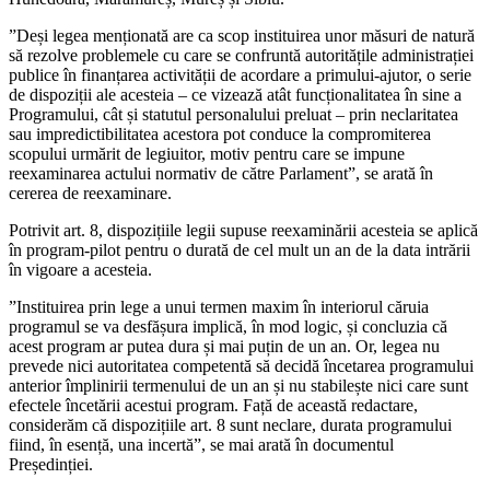
”Deși legea menționată are ca scop instituirea unor măsuri de natură
să rezolve problemele cu care se confruntă autoritățile administrației
publice în finanțarea activității de acordare a primului-ajutor, o serie
de dispoziții ale acesteia – ce vizează atât funcționalitatea în sine a
Programului, cât și statutul personalului preluat – prin neclaritatea
sau impredictibilitatea acestora pot conduce la compromiterea
scopului urmărit de legiuitor, motiv pentru care se impune
reexaminarea actului normativ de către Parlament”, se arată în
cererea de reexaminare.
Potrivit art. 8, dispozițiile legii supuse reexaminării acesteia se aplică
în program-pilot pentru o durată de cel mult un an de la data intrării
în vigoare a acesteia.
”Instituirea prin lege a unui termen maxim în interiorul căruia
programul se va desfășura implică, în mod logic, și concluzia că
acest program ar putea dura și mai puțin de un an. Or, legea nu
prevede nici autoritatea competentă să decidă încetarea programului
anterior împlinirii termenului de un an și nu stabilește nici care sunt
efectele încetării acestui program. Față de această redactare,
considerăm că dispozițiile art. 8 sunt neclare, durata programului
fiind, în esență, una incertă”, se mai arată în documentul
Președinției.