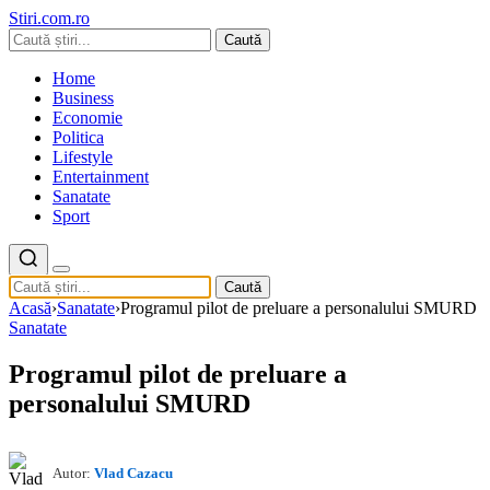
Stiri.com.ro
Caută
Home
Business
Economie
Politica
Lifestyle
Entertainment
Sanatate
Sport
Caută
Acasă
›
Sanatate
›
Programul pilot de preluare a personalului SMURD
Sanatate
Programul pilot de preluare a
personalului SMURD
Autor:
Vlad Cazacu