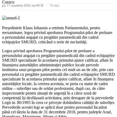
joi, 17 octombrie 2019, ora 09:58
74 citiri
Președintele Klaus Iohannis a retrimis Parlamentului, pentru
reexaminare, legea privind aprobarea Programului-pilot de preluare
a personalului angajat cu pregătire paramedicală din cadrul
echipajelor SMURD, criticând o serie de neclarități.
Legea privind aprobarea Programului-pilot de preluare a
personalului angajat cu pregătire paramedicală din cadrul echipajelor
SMURD specializate în acordarea primului-ajutor calificat, aflate în
finanțarea autorităților administrației publice locale prevede
instituirea unui program pilot pentru cel mult un an de zile, prin care
personalul cu pregătire paramedicală din cadrul echipajelor SMURD
specializate în acordarea primului ajutor calificat, aflate în finanțarea
autorităților locale, la cererea acestuia, se preia cu statut de cadru
militar – subofițer sau de soldat profesionist, după caz, de către
inspectoratele pentru situații de urgență în a căror zonă de
competență își desfășoară activitatea, prin derogare de la prevederile
Legii nr. 80/1995 în ceea ce privește dobândirea calității de subofițer.
Prevederile acestei legi se aplică doar pentru personalul încadrat
până cel târziu la data de 31 decembrie 2018, pentru județele Arad,
Hunedoara, Maramureș, Mureș și Sibiu.