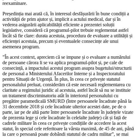
reexaminare.
Președinția mai arată că, în interesul desfășurării în bune condiții a
activității de prim ajutor și, implicit a actului medical, dar și în
vederea asigurării aplicabilității eficiente a prezentei soluții
legislative, consideră că programul-pilot trebuie reglementat astfel
încât să fie clare: durata acestuia, procedura de evaluare a utilității și
eficienței acestuia, precum și eventualele consecințe ale unui
asemenea program.
”În acest context, apreciem că se impune și o evaluare a numărului
de persoane cărora li se va aplica programul-pilot și, pe cale de
consecință, a impactului acestui program asupra bugetului/structurii
de personal a Ministerului Afacerilor Interne și a Inspectoratului
pentru Situații de Urgență. În plus, în ceea ce privește statutul
personalului preluat, considerăm că este necesară reglementarea cu
claritate a regimului juridic al acestuia, astfel încât să nu se instituie
un tratament discriminatoriu atât în interiorul personalului cu
pregătire paramedicală SMURD (între persoanele încadrate până la
31 decembrie 2018 și cele încadrate ulterior acestei date, pe de o
parte, iar pe de altă parte între persoanele încadrate în județele vizate
de prezenta lege și cele încadrate în celelalte județe) cât și față de
cadrele militare în ceea ce privește condițiile de accedere la acest
statut, în special cele referitoare la vârsta maximă, de 45 de ani, până
la care o persoană poate dobândi statutul de cadru militar”, se mai