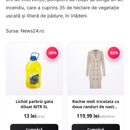
incendiu, care a cuprins 35 de hectare de vegetație
uscată și litieră de pădure, în Vlădeni.
Sursa:
News24.ro
.
-35%
-82%
Lichid parbriz gata
Rochie midi tricotata cu
diluat MTR 5L
doua randuri de nasturi
- Bej
13 lei
119,99 lei
20 lei
649,99 lei
Cumpără
Cumpără