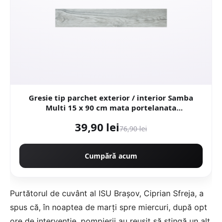
Gresie tip parchet exterior / interior Samba
Multi 15 x 90 cm mata portelanata
antiderapanta
39,90 lei
76,90 lei
Cumpără acum
Purtătorul de cuvânt al ISU Brașov, Ciprian Sfreja, a
spus că, în noaptea de marți spre miercuri, după opt
ore de intervenție, pompierii au reușit să stingă un alt