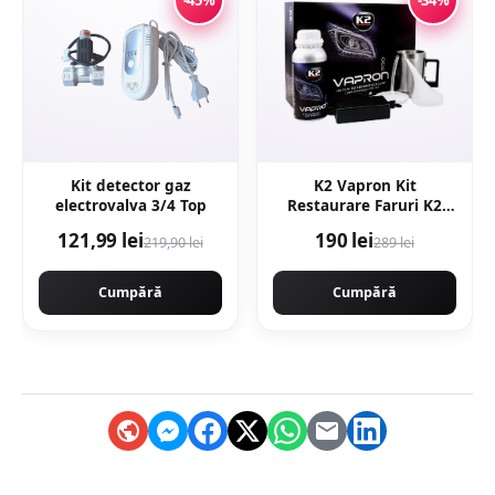
Kit detector gaz
K2 Vapron Kit
electrovalva 3/4 Top
Restaurare Faruri K2
D7900
121,99 lei
190 lei
219,90 lei
289 lei
Cumpără
Cumpără