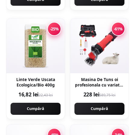
-25%
-61%
Linte Verde Uscata
Masina De Tuns oi
Ecologica/Bio 400g
profesionala cu variator
de turatie 1000w,
16,82 lei
228 lei
22,43 lei
589,75 lei
2400rpm, accesorii
incluse, carbuni
rezerva, NAKAMOTO
Cumpără
Cumpără
1000 JAPAN
-45%
-34%