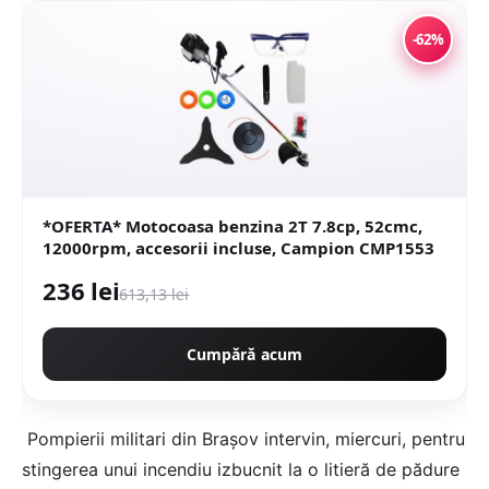
-62%
*OFERTA* Motocoasa benzina 2T 7.8cp, 52cmc,
12000rpm, accesorii incluse, Campion CMP1553
236 lei
613,13 lei
Cumpără acum
Pompierii militari din Brașov intervin, miercuri, pentru
stingerea unui incendiu izbucnit la o litieră de pădure