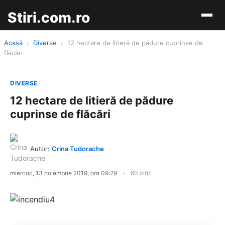
Stiri.com.ro
Acasă
›
Diverse
›
12 hectare de litieră de pădure cuprinse de
flăcări
DIVERSE
12 hectare de litieră de pădure
cuprinse de flăcări
Autor:
Crina Tudorache
miercuri, 13 noiembrie 2019, ora 09:29
60 citiri