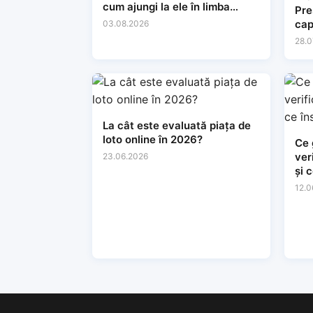
cum ajungi la ele în limba
Preșe
română
cap
03.08.2026
lăr
28.0
con
La cât este evaluată piața de
loto online în 2026?
Ce 
ver
23.06.2026
și 
tin
12.0