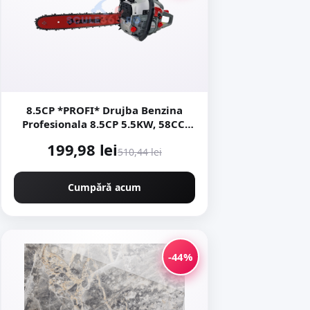
8.5CP *PROFI* Drujba Benzina
Profesionala 8.5CP 5.5KW, 58CC,
9000rpm, 40cm, Easy-Start NEXT
199,98 lei
Generation, Motoyama Japan
510,44 lei
CMP1312
Cumpără acum
-44%