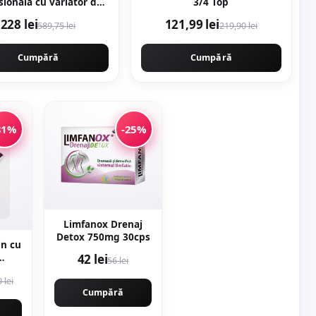
sionala cu variator de
3/4 Top
tie 1000w, 2400rpm,
228 lei
121,99 lei
589,75 lei
219,90 lei
sorii incluse, carbuni
rva, NAKAMOTO 1000
JAPAN
Cumpără
Cumpără
81%
-25%
Limfanox Drenaj
Detox 750mg 30cps
in cu
42 lei
56 lei
 lei
Cumpără