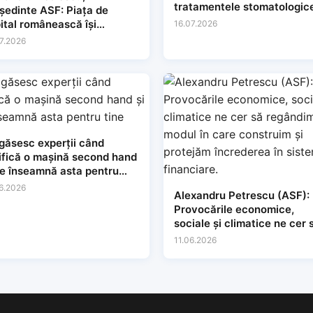
tratamentele stomatologic
dinte ASF: Piața de
ital românească își
16.07.2026
gește baza și își
7.2026
solidează relevanța
găsesc experții când
ifică o mașină second hand
ce înseamnă asta pentru
e
6.2026
Alexandru Petrescu (ASF):
Provocările economice,
sociale și climatice ne cer 
regândim modul în care
11.06.2026
construim și protejăm
încrederea în sistemele
financiare.