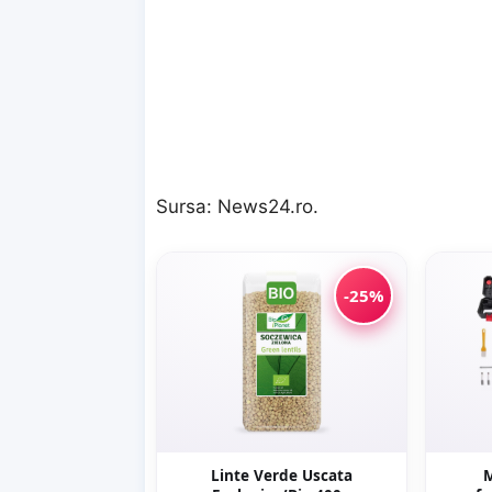
Sursa:
News24.ro
.
-25%
Linte Verde Uscata
M