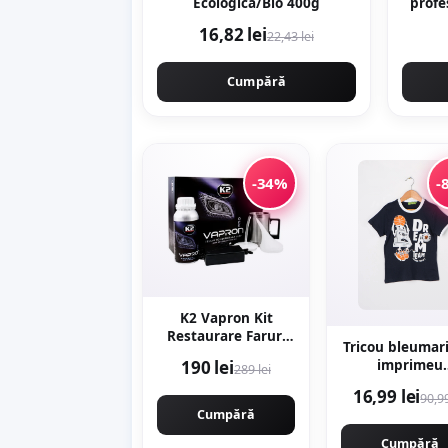
Ecologica/Bio 400g
profe
tura
16,82 lei
22,43 lei
acce
reze
Cumpără
-34%
-
K2 Vapron Kit
Restaurare Faruri
Tricou bleumar
K2 D7900
190 lei
imprimeu
289 lei
multicolor
16,99 lei
90,99
Cumpără
Cumpără