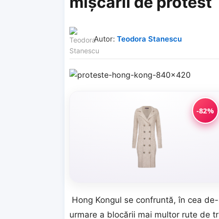
mișcării de protest
Autor:
Teodora Stanescu
-82%
Hong Kongul se confruntă, în cea de-a 
urmare a blocării mai multor rute de tr