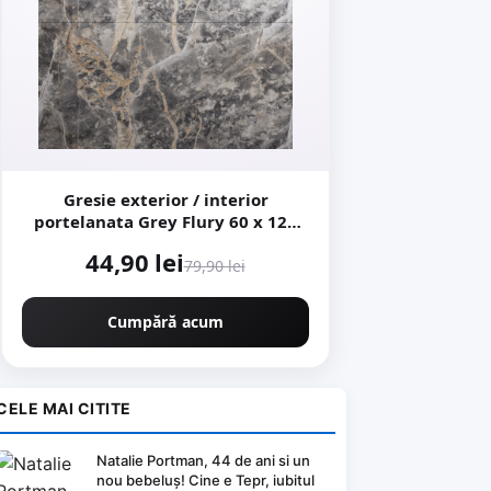
Gresie exterior / interior
portelanata Grey Flury 60 x 120
cm lucioasa rectificata tip
44,90 lei
marmura
79,90 lei
Cumpără acum
CELE MAI CITITE
Natalie Portman, 44 de ani si un
nou bebeluș! Cine e Tepr, iubitul