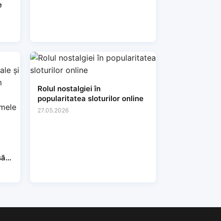
e
Rolul nostalgiei în
popularitatea sloturilor online
27.05.2026
să