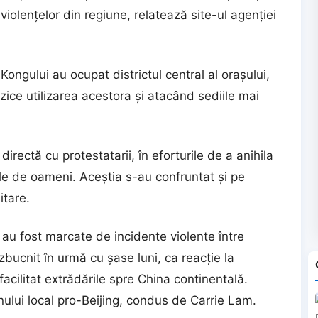
 violențelor din regiune, relatează site-ul agenției
ongului au ocupat districtul central al orașului,
rzice utilizarea acestora și atacând sediile mai
directă cu protestatarii, în eforturile de a anihila
ile de oameni. Aceștia s-au confruntat și pe
itare.
au fost marcate de incidente violente între
zbucnit în urmă cu șase luni, ca reacţie la
facilitat extrădările spre China continentală.
rnului local pro-Beijing, condus de Carrie Lam.