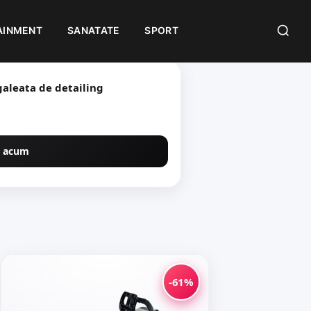
AINMENT
SANATATE
SPORT
aleata de detailing
 acum
-61%