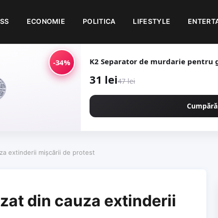
ESS
ECONOMIE
POLITICA
LIFESTYLE
ENTERT
K2 Separator de murdarie pentru g
-34%
31 lei
47 lei
Cumpără
a extinderii mișcării de protest
zat din cauza extinderii