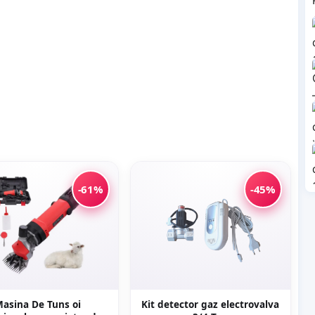
-61%
-45%
asina De Tuns oi
Kit detector gaz electrovalva