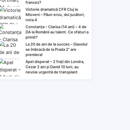
francez?
Victorie dramatică CFR Cluj la
Mioveni – Păun erou, doi jucători,
nota 4
Constanța – Clarisa (14 ani) – 4 de
DA la Românii au talent. Ce sfaturi a
primit?
La 20 de ani de la succes – Diavolul
se îmbracă de la Prada 2” are
premiera!
Apel disperat – 2 frați din Londra,
Cezar 2 ani și David 10 luni, au
nevoie urgentă de transplant