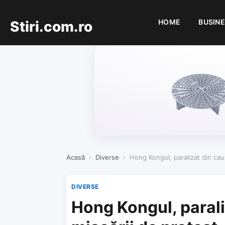
HOME
BUSIN
Stiri.com.ro
Acasă
›
Diverse
›
Hong Kongul, paralizat din cauz
DIVERSE
Hong Kongul, parali