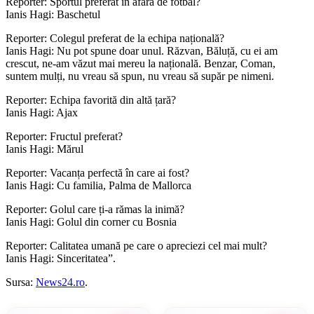
Reporter: Sportul preferat în afară de fotbal?
Ianis Hagi: Baschetul
Reporter: Colegul preferat de la echipa națională?
Ianis Hagi: Nu pot spune doar unul. Răzvan, Băluță, cu ei am
crescut, ne-am văzut mai mereu la națională. Benzar, Coman,
suntem mulți, nu vreau să spun, nu vreau să supăr pe nimeni.
Reporter: Echipa favorită din altă țară?
Ianis Hagi: Ajax
Reporter: Fructul preferat?
Ianis Hagi: Mărul
Reporter: Vacanța perfectă în care ai fost?
Ianis Hagi: Cu familia, Palma de Mallorca
Reporter: Golul care ți-a rămas la inimă?
Ianis Hagi: Golul din corner cu Bosnia
Reporter: Calitatea umană pe care o apreciezi cel mai mult?
Ianis Hagi: Sinceritatea”.
Sursa:
News24.ro
.