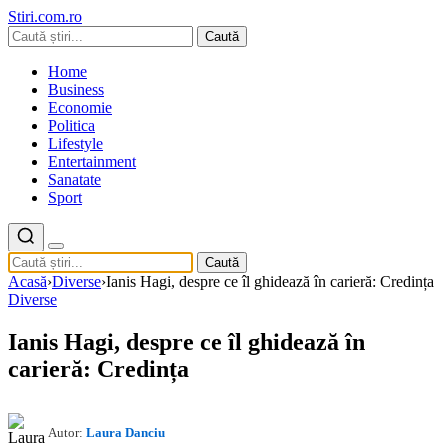
Stiri.com.ro
Caută
Home
Business
Economie
Politica
Lifestyle
Entertainment
Sanatate
Sport
Caută
Acasă
›
Diverse
›
Ianis Hagi, despre ce îl ghidează în carieră: Credința
Diverse
Ianis Hagi, despre ce îl ghidează în
carieră: Credința
Autor:
Laura Danciu