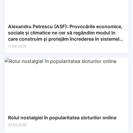
Alexandru Petrescu (ASF): Provocările economice,
sociale și climatice ne cer să regândim modul în
care construim și protejăm încrederea în sistemele
financiare.
11.06.2026
Rolul nostalgiei în popularitatea sloturilor online
27.05.2026