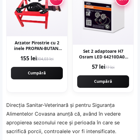
Arzator Pirostrie cu 2
inele PROPAN-BUTAN,
Set 2 adaptoare H7
R02 Gaz, 350x350mm,
Osram LED 64210DA09
155 lei
304,03 lei
EurGas B4195
pentru Ford, Renault
57 lei
77 lei
Cumpără
Cumpără
Direcţia Sanitar-Veterinară şi pentru Siguranţa
Alimentelor Covasna anunță că, având în vedere
apropierea sezonului rece și perioada în care se
sacrifică porcii, controalele vor fi intensificate.