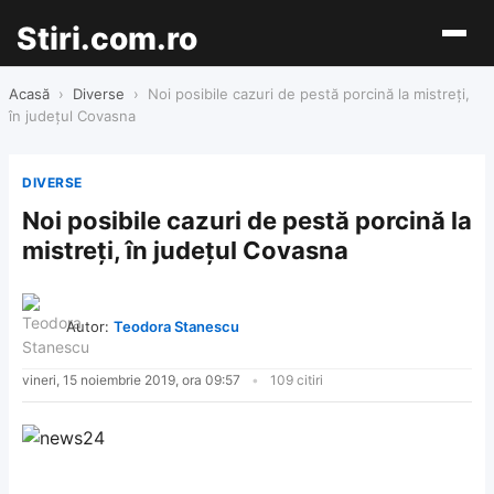
Stiri.com.ro
Acasă
›
Diverse
›
Noi posibile cazuri de pestă porcină la mistreţi,
în judeţul Covasna
DIVERSE
Noi posibile cazuri de pestă porcină la
mistreţi, în judeţul Covasna
Autor:
Teodora Stanescu
vineri, 15 noiembrie 2019, ora 09:57
109 citiri