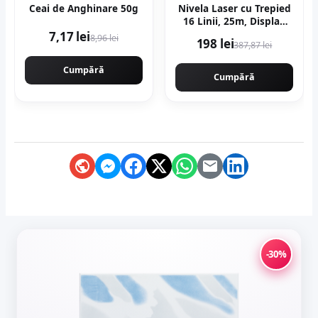
Ceai de Anghinare 50g
Nivela Laser cu Trepied
16 Linii, 25m, Display
LCD, Timp de Nivelare ≤
7,17 lei
8,96 lei
198 lei
387,87 lei
5s, ±0.2 mm/1m,
Profesional, CAMPION
Cumpără
PROFESIONAL CMP1727
Cumpără
-30%