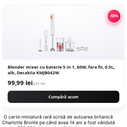
-55%
Blender mixer cu baterie 5 in 1, 60W, fara fir, 0.5L,
alb, Decakila KMJB042W
99,99 lei
221 lei
Cumpără acum
O carte-miniatură rară scrisă de autoarea britanică
Charlotte Bronte pe când avea 14 ani a fost vândută