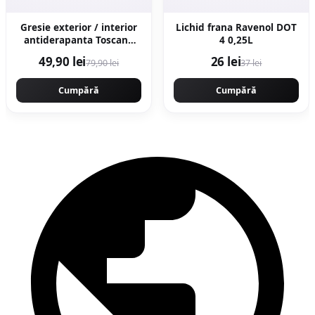
Gresie exterior / interior
Lichid frana Ravenol DOT
antiderapanta Toscana
4 0,25L
Grey 60 x 60 cm mata
49,90 lei
26 lei
79,90 lei
37 lei
portelanata rectificata tip
piatra naturala
Cumpără
Cumpără