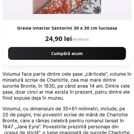
Gresie interior Santorini 30 x 30 cm lucioasa
24,90 lei
39,90 lei
Cumpără acum
Volumul face parte dintre cele șase „cărticele”, volume în
miniatură scrise de Charlotte, cea mai mare dintre
surorile Bronte, în 1830, pe când avea 14 ani. Dintre cele
șase, doar cinci ar mai exista în prezent, patru dintre ele
fiind expuse deja în muzeu.
Volumul, cu dimensiuni de 35×61 milimetri, include, pe
20 de pagini, trei povestiri scrise de mână de Charlotte
Bronte, care a rămas celebră pentru romanul lansat în
1847 „Jane Eyre”. Povestirile prezintă personaje din
„orașul de sticlă”, o lume imaginată de surorile Charlotte,