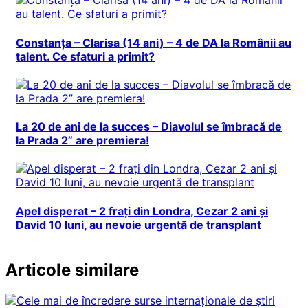
Constanța – Clarisa (14 ani) – 4 de DA la Românii au
talent. Ce sfaturi a primit?
La 20 de ani de la succes – Diavolul se îmbracă de
la Prada 2” are premiera!
Apel disperat – 2 frați din Londra, Cezar 2 ani și
David 10 luni, au nevoie urgentă de transplant
Articole similare