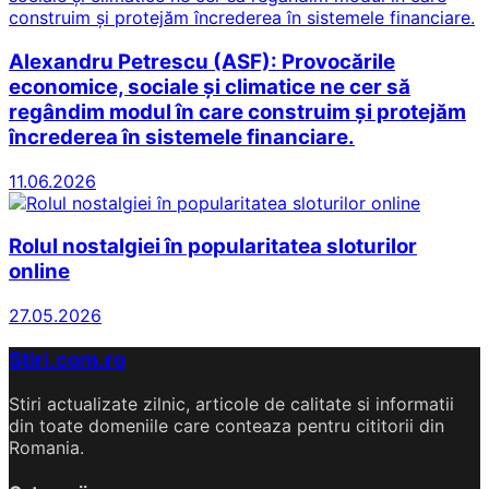
Alexandru Petrescu (ASF): Provocările
economice, sociale și climatice ne cer să
regândim modul în care construim și protejăm
încrederea în sistemele financiare.
11.06.2026
Rolul nostalgiei în popularitatea sloturilor
online
27.05.2026
Stiri.com.ro
Stiri actualizate zilnic, articole de calitate si informatii
din toate domeniile care conteaza pentru cititorii din
Romania.