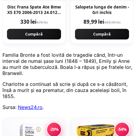
Disc Frana Spate Ate Bmw
Salopeta lunga de denim -
X5 E70 2006-2013 24.0120-
Gri inchis
0206.1
330 lei
89,99 lei
470 lei
439,99 lei
Cumpără
Cumpără
Familia Bronte a fost lovită de tragedie când, într-un
interval de numai şase luni (1848 – 1849), Emily şi Anne
au murit de tuberculoză. Boala l-a răpus şi pe fratele lor,
Branwell.
Charlotte a continuat să scrie şi după ce s-a căsătorit,
însă a murit şi ea prematur, din cauza aceleiaşi boli, în
1855.
Sursa:
News24.ro
.
-20%
-54%