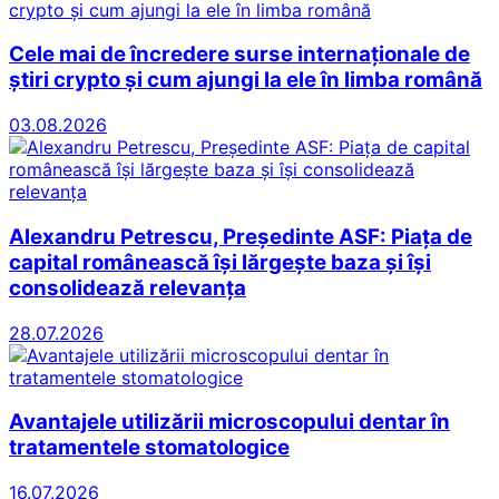
Cele mai de încredere surse internaționale de
știri crypto și cum ajungi la ele în limba română
03.08.2026
Alexandru Petrescu, Președinte ASF: Piața de
capital românească își lărgește baza și își
consolidează relevanța
28.07.2026
Avantajele utilizării microscopului dentar în
tratamentele stomatologice
16.07.2026