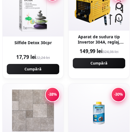
Aparat de sudura tip
Invertor 304A, reglaj,
Silfide Detox 30cpr
afisaj digital, ventilat, 1.6-
149,99 lei
324,36 lei
4mm, Next Generation -
17,79 lei
22,24 lei
URAL MASH
PROFESSIONAL CMP1694
Cumpără
Cumpără
-38%
-30%