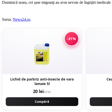
Duminică seara, cei șase migranţi au avut nevoie de îngrijiri medicale 
Sursa:
News24.ro
.
-31%
Lichid de parbriz anti-insecte de vara
Cea
lamaie 5l
20 lei
29 lei
Cumpără