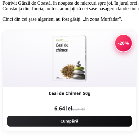
Potrivit Gărzii de Coastă, în noaptea de miercuri spre joi, în jurul ore
Constanța din Turcia, au fost anunțați că cei șase pasageri clandestini 
Cinci din cei șase algerieni au fost găsiți, „în zona Murfatlar”.
-20%
Ceai de Chimen 50g
6,64 lei
8,31 lei
Cumpără