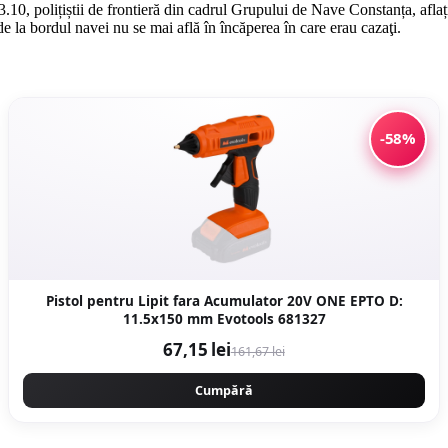
i 3.10, polițiștii de frontieră din cadrul Grupului de Nave Constanța, af
de la bordul navei nu se mai află în încăperea în care erau cazaţi.
-58%
Pistol pentru Lipit fara Acumulator 20V ONE EPTO D:
11.5x150 mm Evotools 681327
67,15 lei
161,67 lei
Cumpără