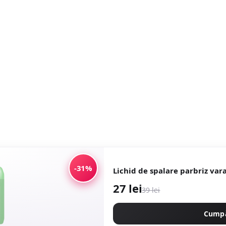
-31%
Lichid de spalare parbriz var
27 lei
39 lei
Cump