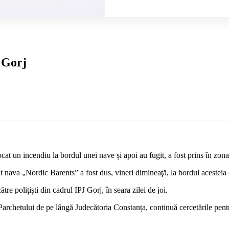
n Gorj
at un incendiu la bordul unei nave și apoi au fugit, a fost prins în zona
it nava „Nordic Barents” a fost dus, vineri dimineaţă, la bordul acesteia
ătre polițiști din cadrul IPJ Gorj, în seara zilei de joi.
archetului de pe lângă Judecătoria Constanța, continuă cercetările pentru 