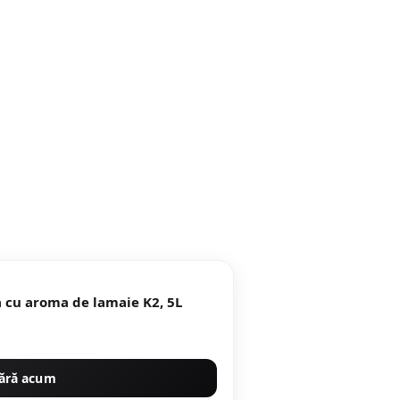
a cu aroma de lamaie K2, 5L
ără acum