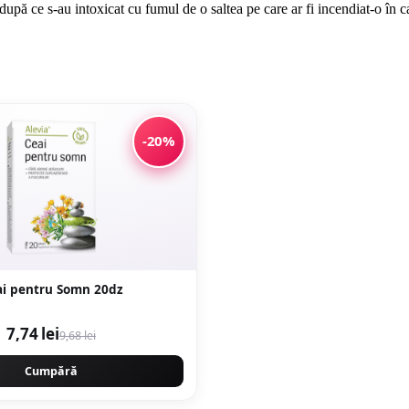
după ce s-au intoxicat cu fumul de o saltea pe care ar fi incendiat-o în c
-20%
i pentru Somn 20dz
7,74 lei
9,68 lei
Cumpără