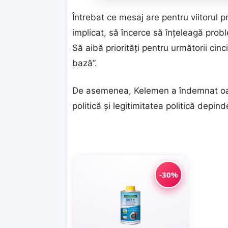
Întrebat ce mesaj are pentru viitorul p
implicat, să încerce să înțeleagă probl
Să aibă priorități pentru următorii cinc
bază”.
De asemenea, Kelemen a îndemnat oam
politică și legitimitatea politică depin
-30%