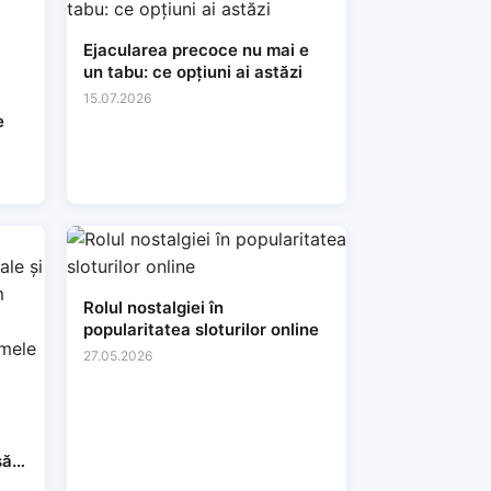
Ejacularea precoce nu mai e
un tabu: ce opțiuni ai astăzi
15.07.2026
e
Rolul nostalgiei în
popularitatea sloturilor online
27.05.2026
să