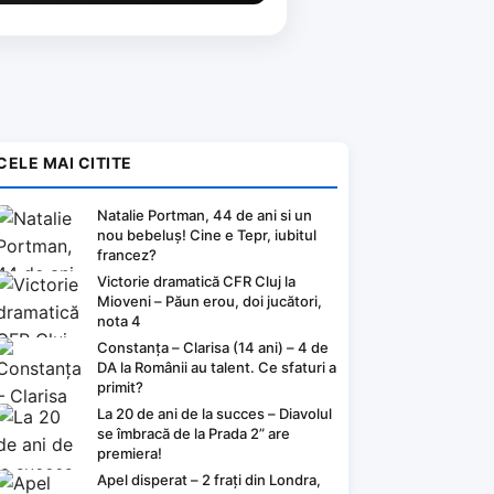
CELE MAI CITITE
Natalie Portman, 44 de ani si un
nou bebeluș! Cine e Tepr, iubitul
francez?
Victorie dramatică CFR Cluj la
Mioveni – Păun erou, doi jucători,
nota 4
Constanța – Clarisa (14 ani) – 4 de
DA la Românii au talent. Ce sfaturi a
primit?
La 20 de ani de la succes – Diavolul
se îmbracă de la Prada 2” are
premiera!
Apel disperat – 2 frați din Londra,