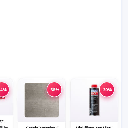
54%
-38%
-30%
A*
zina
Gresie exterior /
Ulei filtru aer Liqui