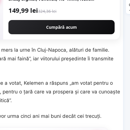
Generation - URAL MASH PROFESSIONAL
149,99 lei
CMP1694
324,36 lei
Cumpără acum
rs la urne în Cluj-Napoca, alături de familie.
ă mai faină”, iar viitorului președinte îi transmite
u ce a votat, Kelemen a răspuns „am votat pentru o
, pentru o țară care va prospera și care va cunoaște
tică”.
r urma cinci ani mai buni decât cei trecuți.