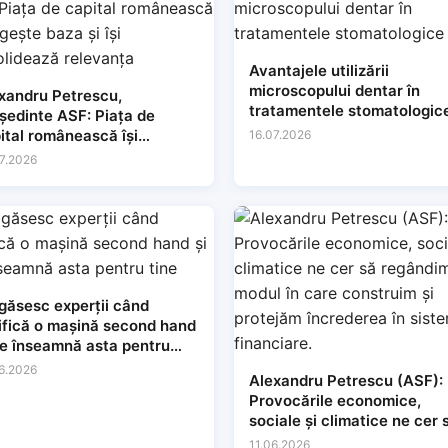
Avantajele utilizării
microscopului dentar în
xandru Petrescu,
tratamentele stomatologic
dinte ASF: Piața de
ital românească își
16.07.2026
gește baza și își
7.2026
solidează relevanța
găsesc experții când
ifică o mașină second hand
ce înseamnă asta pentru
e
6.2026
Alexandru Petrescu (ASF):
Provocările economice,
sociale și climatice ne cer 
regândim modul în care
11.06.2026