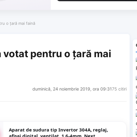
u o țară mai faină
votat pentru o țară mai
duminică, 24 noiembrie 2019, ora 09:31
75 citiri
Aparat de sudura tip Invertor 304A, reglaj,
afisaj digital, ventilat, 1.6-4mm, Next