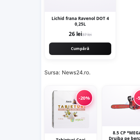
Lichid frana Ravenol DOT 4
0,25L
26 lei
37 lei
Cumpără
Sursa:
News24.ro
.
-20%
-
8.5 CP *MEG
Drujba pe ben
Tabieturi Ceai