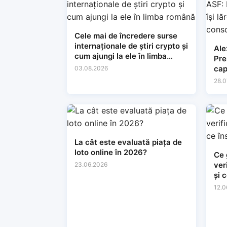
Cele mai de încredere surse
internaționale de știri crypto și
Ale
cum ajungi la ele în limba
Preșe
română
cap
03.08.2026
lăr
28.0
con
La cât este evaluată piața de
loto online în 2026?
Ce 
ver
23.06.2026
și 
tin
12.0