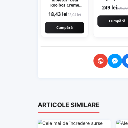
8.5cp, 58cm
Rooibos Creme
249 lei
536,87 
12000rpm, 40
Brule 12 plicuri
18,43 lei
MOTOYAMA JA
23,04 lei
piramida
9800 CMP98
Cumpără
Cumpără
ARTICOLE SIMILARE