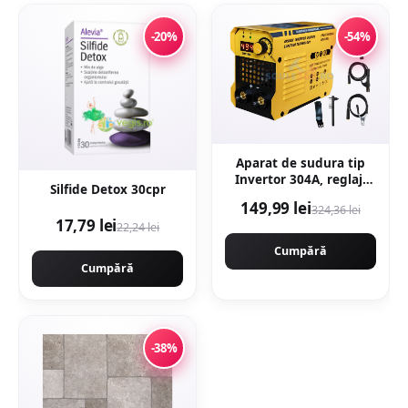
-20%
-54%
Aparat de sudura tip
Invertor 304A, reglaj,
Silfide Detox 30cpr
afisaj digital, ventilat,
149,99 lei
324,36 lei
1.6-4mm, Next
17,79 lei
22,24 lei
Generation - URAL
MASH PROFESSIONAL
Cumpără
CMP1694
Cumpără
-38%