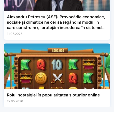
Alexandru Petrescu (ASF): Provocările economice,
sociale și climatice ne cer să regândim modul în
care construim și protejăm încrederea în sistemele
financiare.
11.06.2026
Rolul nostalgiei în popularitatea sloturilor online
27.05.2026