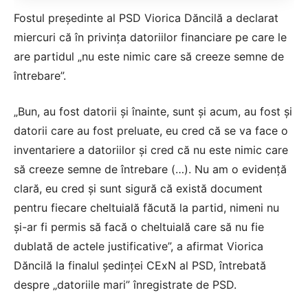
Fostul preşedinte al PSD Viorica Dăncilă a declarat
miercuri că în privinţa datoriilor financiare pe care le
are partidul „nu este nimic care să creeze semne de
întrebare”.
„Bun, au fost datorii şi înainte, sunt şi acum, au fost şi
datorii care au fost preluate, eu cred că se va face o
inventariere a datoriilor şi cred că nu este nimic care
să creeze semne de întrebare (…). Nu am o evidenţă
clară, eu cred şi sunt sigură că există document
pentru fiecare cheltuială făcută la partid, nimeni nu
şi-ar fi permis să facă o cheltuială care să nu fie
dublată de actele justificative”, a afirmat Viorica
Dăncilă la finalul şedinţei CExN al PSD, întrebată
despre „datoriile mari” înregistrate de PSD.