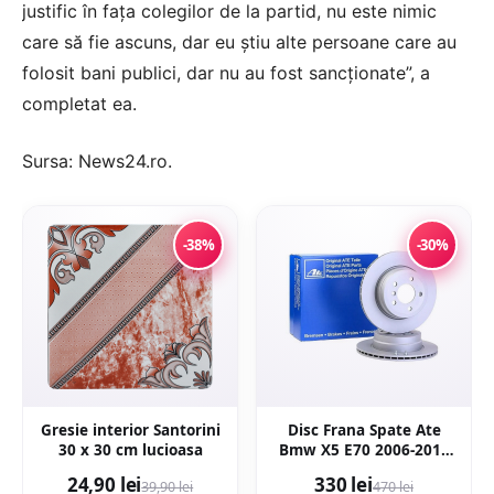
justific în faţa colegilor de la partid, nu este nimic
care să fie ascuns, dar eu ştiu alte persoane care au
folosit bani publici, dar nu au fost sancţionate”, a
completat ea.
Sursa:
News24.ro
.
-38%
-30%
Gresie interior Santorini
Disc Frana Spate Ate
30 x 30 cm lucioasa
Bmw X5 E70 2006-2013
24.0120-0206.1
24,90 lei
330 lei
39,90 lei
470 lei