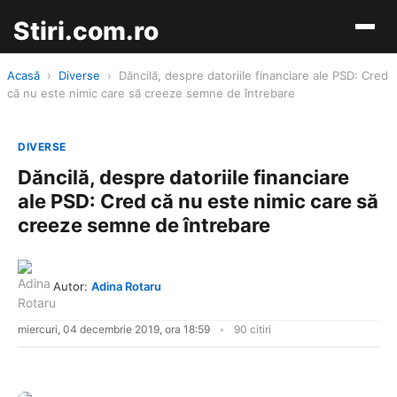
Stiri.com.ro
Acasă
›
Diverse
›
Dăncilă, despre datoriile financiare ale PSD: Cred
că nu este nimic care să creeze semne de întrebare
DIVERSE
Dăncilă, despre datoriile financiare
ale PSD: Cred că nu este nimic care să
creeze semne de întrebare
Autor:
Adina Rotaru
miercuri, 04 decembrie 2019, ora 18:59
90 citiri