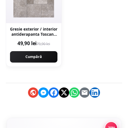
Gresie exterior / interior
antiderapanta Toscana
Grey 60 x 60 cm mata
49,90 lei
79,90 lei
portelanata rectificata
tip piatra naturala
Cumpără
-30%