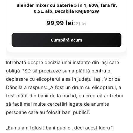
Blender mixer cu baterie 5 in 1, 60W, fara fir,
0.5L, alb, Decakila KMJB042W
99,99 lei
221 lei
Cumpără acum
Întrebată despre decizia unei instanţe din Iaşi care
obligă PSD să precizeze suma plătită pentru o
deplasare cu elicopterul a sa în judeţul Iaşi, Viorica
Dăncilă a răspuns: „A fost un drum cu elicopterul, a
fost plătit din banii de la partid, eu cred că ar trebui
să facă mai multe cercetări legate de anumite
persoane care au folosit bani publici”.
„Eu nu am folosit bani publici, deci acest lucru îl