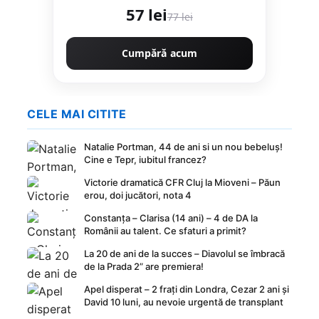
Mercedes, Skoda, VW
57 lei
77 lei
Cumpără acum
CELE MAI CITITE
Natalie Portman, 44 de ani si un nou bebeluș!
Cine e Tepr, iubitul francez?
Victorie dramatică CFR Cluj la Mioveni – Păun
erou, doi jucători, nota 4
Constanța – Clarisa (14 ani) – 4 de DA la
Românii au talent. Ce sfaturi a primit?
La 20 de ani de la succes – Diavolul se îmbracă
de la Prada 2” are premiera!
Apel disperat – 2 frați din Londra, Cezar 2 ani și
David 10 luni, au nevoie urgentă de transplant