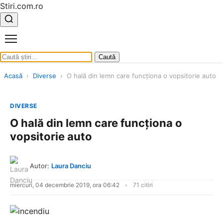
Stiri.com.ro
Caută
Acasă
›
Diverse
›
O hală din lemn care funcţiona o vopsitorie auto
DIVERSE
O hală din lemn care funcţiona o
vopsitorie auto
Autor:
Laura Danciu
miercuri, 04 decembrie 2019, ora 06:42
71 citiri