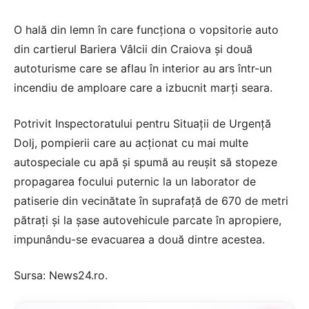
O hală din lemn în care funcţiona o vopsitorie auto
din cartierul Bariera Vâlcii din Craiova şi două
autoturisme care se aflau în interior au ars într-un
incendiu de amploare care a izbucnit marţi seara.
Potrivit Inspectoratului pentru Situaţii de Urgenţă
Dolj, pompierii care au acţionat cu mai multe
autospeciale cu apă şi spumă au reuşit să stopeze
propagarea focului puternic la un laborator de
patiserie din vecinătate în suprafaţă de 670 de metri
pătraţi şi la şase autovehicule parcate în apropiere,
impunându-se evacuarea a două dintre acestea.
Sursa:
News24.ro
.