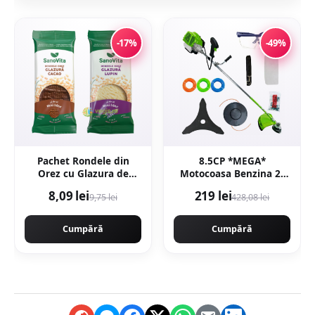
-17%
-49%
Pachet Rondele din
8.5CP *MEGA*
Orez cu Glazura de
Motocoasa Benzina 2t
Cacao 66g + Rondele din
timpi 8.5cp, 12000rpm,
8,09 lei
219 lei
9,75 lei
428,08 lei
Orez cu Glazura de
58cc, model 2026 cu 10
Lupin 66g
accesorii, easy-start,
Fresco Power by
Cumpără
Cumpără
ItalianTech CMP1545