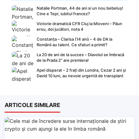
Natalie Portman, 44 de ani si un nou bebeluș!
Cine e Tepr, iubitul francez?
Victorie dramatică CFR Cluj la Mioveni – Păun
erou, doi jucători, nota 4
Constanța – Clarisa (14 ani) – 4 de DA la
Românii au talent. Ce sfaturi a primit?
La 20 de ani de la succes – Diavolul se îmbracă
de la Prada 2” are premiera!
Apel disperat – 2 frați din Londra, Cezar 2 ani și
David 10 luni, au nevoie urgentă de transplant
ARTICOLE SIMILARE