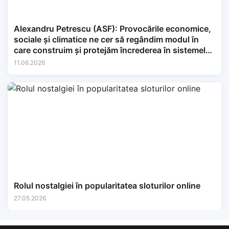
Alexandru Petrescu (ASF): Provocările economice,
sociale și climatice ne cer să regândim modul în
care construim și protejăm încrederea în sistemele
financiare.
11.06.2026
Rolul nostalgiei în popularitatea sloturilor online
27.05.2026