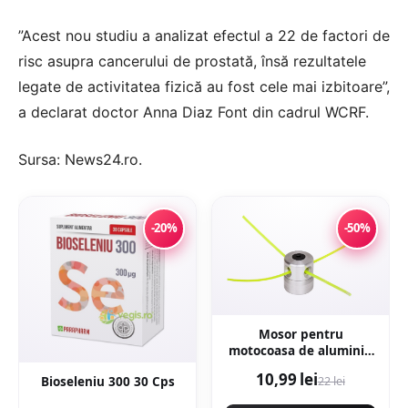
”Acest nou studiu a analizat efectul a 22 de factori de
risc asupra cancerului de prostată, însă rezultatele
legate de activitatea fizică au fost cele mai izbitoare”,
a declarat doctor Anna Diaz Font din cadrul WCRF.
Sursa:
News24.ro
.
-20%
-50%
Mosor pentru
motocoasa de aluminiu
cu 4 fire NYLON, montaj
10,99 lei
Bioseleniu 300 30 Cps
22 lei
rapid. CMP1594