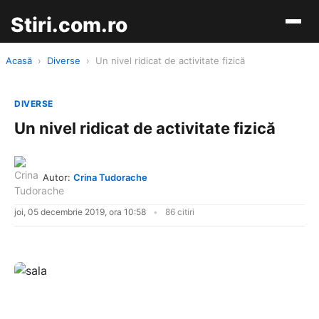
Stiri.com.ro
Acasă
›
Diverse
›
Un nivel ridicat de activitate fizică
DIVERSE
Un nivel ridicat de activitate fizică
Autor:
Crina Tudorache
joi, 05 decembrie 2019, ora 10:58
86 citiri