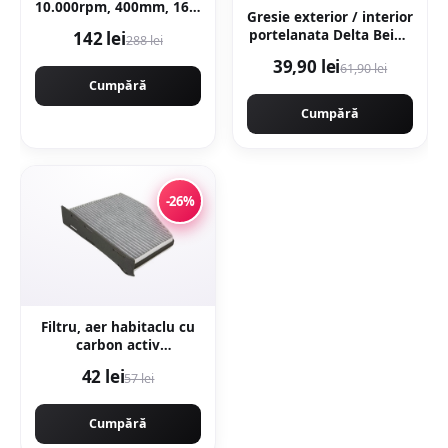
10.000rpm, 400mm, 16'',
Gresie exterior / interior
KRAFTNER KF-0419
portelanata Delta Beige
142 lei
288 lei
30 x 60 cm mata
39,90 lei
61,90 lei
rectificata tip piatra
Cumpără
Cumpără
-26%
Filtru, aer habitaclu cu
carbon activ
B4W018CPR
42 lei
57 lei
Cumpără