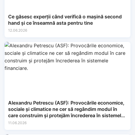
Ce găsesc experții când verifică o mașină second
hand și ce înseamnă asta pentru tine
12.06.2026
Alexandru Petrescu (ASF): Provocările economice,
sociale și climatice ne cer să regândim modul în
care construim și protejăm încrederea în sistemele
financiare.
11.06.2026