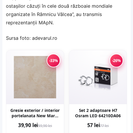
ostaşilor căzuţi în cele două războaie mondiale
organizate în Râmnicu Vâlcea”, au transmis
reprezentanţii MApN.
Sursa foto: adevarul.ro
-33%
-26%
Gresie exterior / interior
Set 2 adaptoare H7
portelanata New Marfil
Osram LED 64210DA06
Beige 60 x 60 cm
39,90 lei
57 lei
59,90 lei
77 lei
lucioasa rectificata tip
piatra naturala