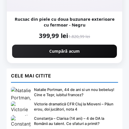
Rucsac din piele cu doua buzunare exterioare
cu fermoar - Negru
399,99 lei
1.820,99 lei
Cumpără acum
CELE MAI CITITE
Natalie Portman, 44 de ani si un nou bebeluș!
Cine e Tepr, iubitul francez?
Victorie dramatică CFR Cluj la Mioveni – Păun
erou, doi jucători, nota 4
Constanța – Clarisa (14 ani) – 4 de DA la
Românii au talent. Ce sfaturi a primit?