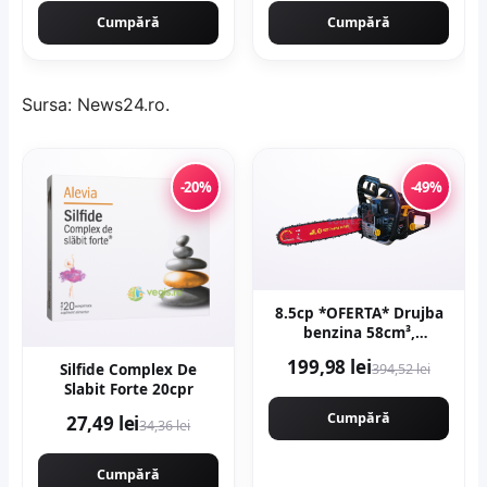
Cumpără
Cumpără
Sursa:
News24.ro
.
-20%
-49%
8.5cp *OFERTA* Drujba
benzina 58cm³,
9000rpm, 40cm,
199,98 lei
Silfide Complex De
394,52 lei
demaror JAPONIA
Slabit Forte 20cpr
WALBRO - magneziu,
Motoyama Japan
Cumpără
27,49 lei
34,36 lei
CMP1625
Cumpără