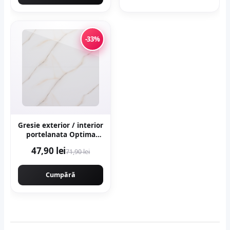
-33%
Gresie exterior / interior
portelanata Optima
Onyx 60 x 120 cm
47,90 lei
71,90 lei
lucioasa rectificata tip
marmura
Cumpără