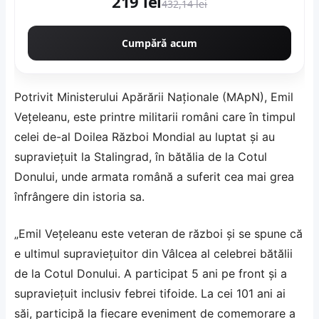
219 lei
CMP1546
432,14 lei
Cumpără acum
Potrivit Ministerului Apărării Naţionale (MApN), Emil
Veţeleanu, este printre militarii români care în timpul
celei de-al Doilea Război Mondial au luptat şi au
supravieţuit la Stalingrad, în bătălia de la Cotul
Donului, unde armata română a suferit cea mai grea
înfrângere din istoria sa.
„Emil Veţeleanu este veteran de război şi se spune că
e ultimul supravieţuitor din Vâlcea al celebrei bătălii
de la Cotul Donului. A participat 5 ani pe front şi a
supravieţuit inclusiv febrei tifoide. La cei 101 ani ai
săi, participă la fiecare eveniment de comemorare a