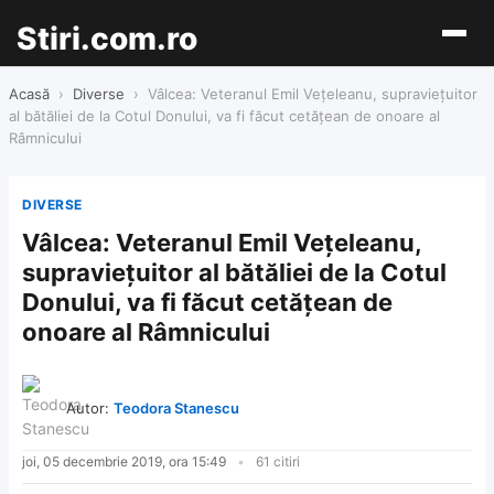
Stiri.com.ro
Acasă
›
Diverse
›
Vâlcea: Veteranul Emil Veţeleanu, supravieţuitor
al bătăliei de la Cotul Donului, va fi făcut cetăţean de onoare al
Râmnicului
DIVERSE
Vâlcea: Veteranul Emil Veţeleanu,
supravieţuitor al bătăliei de la Cotul
Donului, va fi făcut cetăţean de
onoare al Râmnicului
Autor:
Teodora Stanescu
joi, 05 decembrie 2019, ora 15:49
61 citiri