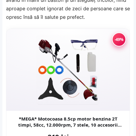
având în mâini un baston şi un steguleţ tricolor, fiind
aproape complet ignorat de zeci de persoane care se
opresc însă să îl salute pe prefect.
-49%
*MEGA* Motocoasa 8.5cp motor benzina 2T
timpi, 58cc, 12.000rpm, 7 stele, 10 accesorii
incluse, Easy Start, CAMPION PREFESIONAL