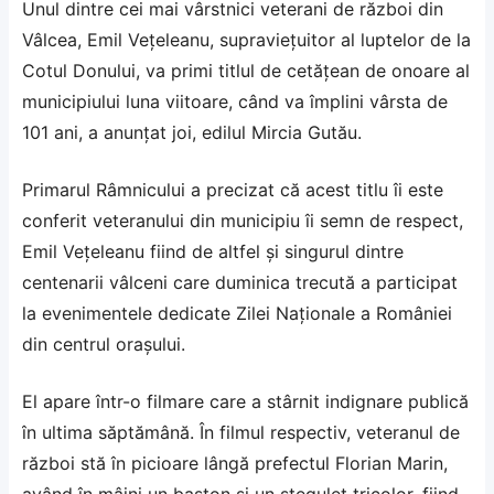
Unul dintre cei mai vârstnici veterani de război din
Vâlcea, Emil Veţeleanu, supravieţuitor al luptelor de la
Cotul Donului, va primi titlul de cetăţean de onoare al
municipiului luna viitoare, când va împlini vârsta de
101 ani, a anunţat joi, edilul Mircia Gutău.
Primarul Râmnicului a precizat că acest titlu îi este
conferit veteranului din municipiu îi semn de respect,
Emil Veţeleanu fiind de altfel şi singurul dintre
centenarii vâlceni care duminica trecută a participat
la evenimentele dedicate Zilei Naţionale a României
din centrul oraşului.
El apare într-o filmare care a stârnit indignare publică
în ultima săptămână. În filmul respectiv, veteranul de
război stă în picioare lângă prefectul Florian Marin,