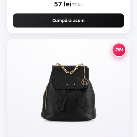
57 lei
77 lei
Cumpără acum
-78%