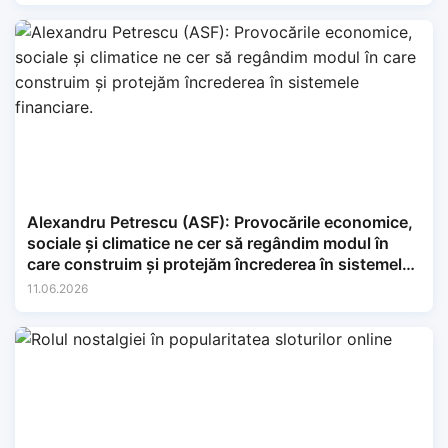
Alexandru Petrescu (ASF): Provocările economice,
sociale și climatice ne cer să regândim modul în
care construim și protejăm încrederea în sistemele
financiare.
11.06.2026