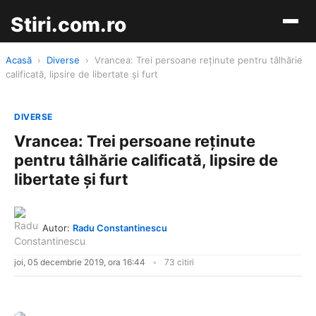
Stiri.com.ro
Acasă
›
Diverse
›
Vrancea: Trei persoane reţinute pentru tâlhărie
calificată, lipsire de libertate şi furt
DIVERSE
Vrancea: Trei persoane reţinute
pentru tâlhărie calificată, lipsire de
libertate şi furt
Autor:
Radu Constantinescu
joi, 05 decembrie 2019, ora 16:44
73 citiri