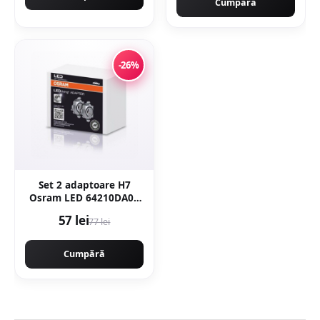
Cumpără
-26%
Set 2 adaptoare H7
Osram LED 64210DA03
pentru Mercedes, Opel,
57 lei
77 lei
VW
Cumpără