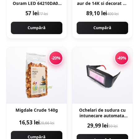
Osram LED 64210DA05
aur de 14K si decorat cu
pentru VW
pandantiv - Auriu
57 lei
89,10 lei
77 lei
400 lei
Cumpără
Cumpără
-20%
-49%
Migdale Crude 140g
Ochelari de sudura cu
intunecare automata,
LCD, cristale lichide,
16,53 lei
20,66 lei
29,99 lei
59 lei
DIN15, Protectie UV,
MX006
Cumpără