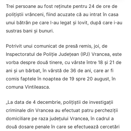
Trei persoane au fost reţinute pentru 24 de ore de
poliţiştii vrânceni, fiind acuzate că au intrat în casa
unui bătrân pe care l-au legat şi lovit, după care i-au
sustras bani şi bunuri.
Potrivit unui comunicat de presă remis, joi, de
Inspectoratul de Poliţie Judeţean (IPJ) Vrancea, este
vorba despre două tinere, cu vârste între 18 şi 21 de
ani şi un bărbat, în vârstă de 36 de ani, care ar fi
comis faptele în noaptea de 19 spre 20 august, în
comuna Vintileasca.
„La data de 4 decembrie, poliţiştii de investigaţii
criminale din Vrancea au efectuat patru percheziţii
domiciliare pe raza judeţului Vrancea, în cadrul a
două dosare penale în care se efectuează cercetări