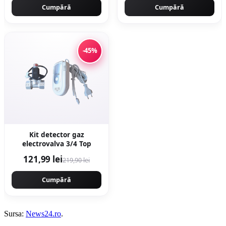
Cumpără
NAKAMOTO 1000 JAPAN
Cumpără
-45%
Kit detector gaz
electrovalva 3/4 Top
121,99 lei
219,90 lei
Cumpără
Sursa:
News24.ro
.