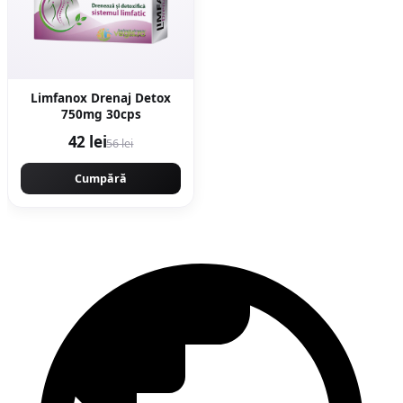
Limfanox Drenaj Detox
750mg 30cps
42 lei
56 lei
Cumpără