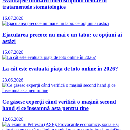
Avantajele utilizării microscopului dentar în
tratamentele stomatologice
16.07.2026
Ejacularea precoce nu mai e un tabu: ce opțiuni ai
astăzi
15.07.2026
La cât este evaluată piața de loto online în 2026?
23.06.2026
Ce găsesc experții când verifică o mașină second
hand și ce înseamnă asta pentru tine
12.06.2026