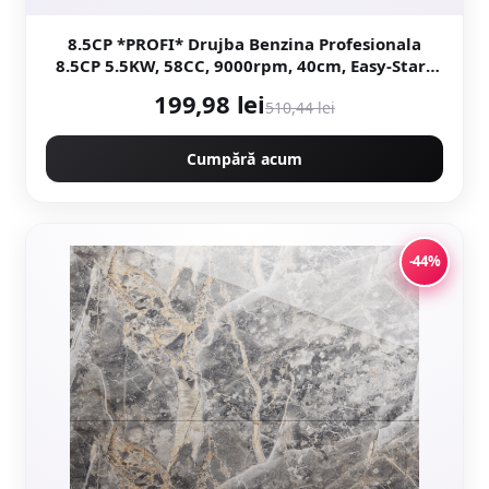
8.5CP *PROFI* Drujba Benzina Profesionala
8.5CP 5.5KW, 58CC, 9000rpm, 40cm, Easy-Start
NEXT Generation, Motoyama Japan CMP1312
199,98 lei
510,44 lei
Cumpără acum
-44%