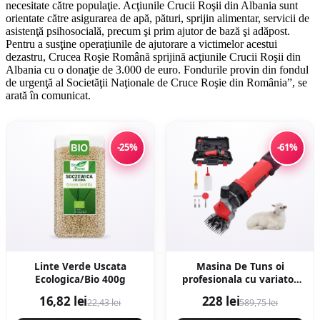
necesitate către populaţie. Acţiunile Crucii Roşii din Albania sunt
orientate către asigurarea de apă, pături, sprijin alimentar, servicii de
asistenţă psihosocială, precum şi prim ajutor de bază şi adăpost.
Pentru a susţine operaţiunile de ajutorare a victimelor acestui
dezastru, Crucea Roşie Română sprijină acţiunile Crucii Roşii din
Albania cu o donaţie de 3.000 de euro. Fondurile provin din fondul
de urgenţă al Societăţii Naţionale de Cruce Roşie din România”, se
arată în comunicat.
-25%
-61%
Linte Verde Uscata
Masina De Tuns oi
Ecologica/Bio 400g
profesionala cu variator
de turatie 1000w,
16,82 lei
228 lei
22,43 lei
589,75 lei
2400rpm, accesorii
incluse, carbuni rezerva,