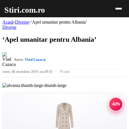
Stiri.com.ro
Acasă
›
Diverse
›
‘Apel umanitar pentru Albania’
Diverse
‘Apel umanitar pentru Albania’
Autor:
Vlad Cazacu
vineri, 06 decembrie 2019, ora 09:45
79 citiri
-82%