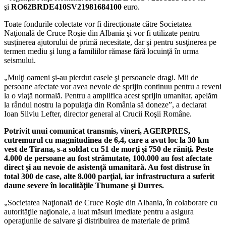
şi
RO62BRDE410SV21981684100
euro.
Toate fondurile colectate vor fi direcţionate către Societatea
Naţională de Cruce Roşie din Albania şi vor fi utilizate pentru
susţinerea ajutorului de primă necesitate, dar şi pentru susţinerea pe
termen mediu şi lung a familiilor rămase fără locuinţă în urma
seismului.
„Mulţi oameni şi-au pierdut casele şi persoanele dragi. Mii de
persoane afectate vor avea nevoie de sprijin continuu pentru a reveni
la o viaţă normală. Pentru a amplifica acest sprijin umanitar, apelăm
la rândul nostru la populaţia din România să doneze”, a declarat
Ioan Silviu Lefter, director general al Crucii Roşii Române.
Potrivit unui comunicat transmis, vineri, AGERPRES,
cutremurul cu magnitudinea de 6,4, care a avut loc la 30 km
vest de Tirana, s-a soldat cu 51 de morţi şi 750 de răniţi. Peste
4.000 de persoane au fost strămutate, 100.000 au fost afectate
direct şi au nevoie de asistenţă umanitară. Au fost distruse în
total 300 de case, alte 8.000 parţial, iar infrastructura a suferit
daune severe în localităţile Thumane şi Durres.
„Societatea Naţională de Cruce Roşie din Albania, în colaborare cu
autorităţile naţionale, a luat măsuri imediate pentru a asigura
operaţiunile de salvare şi distribuirea de materiale de primă