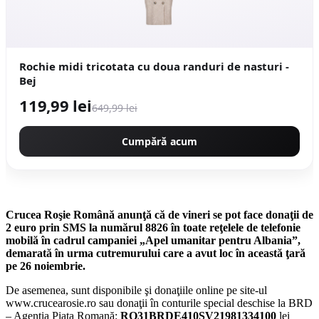
Rochie midi tricotata cu doua randuri de nasturi -
Bej
119,99 lei
649,99 lei
Cumpără acum
Crucea Roşie Română anunţă că de vineri se pot face donaţii de
2 euro prin SMS la numărul 8826 în toate reţelele de telefonie
mobilă în cadrul campaniei „Apel umanitar pentru Albania”,
demarată în urma cutremurului care a avut loc în această ţară
pe 26 noiembrie.
De asemenea, sunt disponibile şi donaţiile online pe site-ul
www.crucearosie.ro sau donaţii în conturile special deschise la BRD
– Agenţia Piaţa Romană:
RO31BRDE410SV21981334100
lei