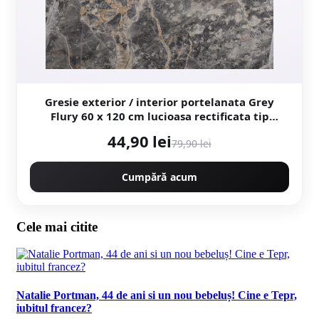
Gresie exterior / interior portelanata Grey
Flury 60 x 120 cm lucioasa rectificata tip
marmura
44,90 lei
79,90 lei
Cumpără acum
Cele mai citite
Natalie Portman, 44 de ani si un nou bebeluș! Cine e Tepr,
iubitul francez?