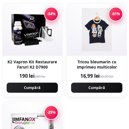
-34%
-81%
K2 Vapron Kit Restaurare
Tricou bleumarin cu
Faruri K2 D7900
imprimeu multicolor
190 lei
16,99 lei
289 lei
90,99 lei
Cumpără
Cumpără
-25%