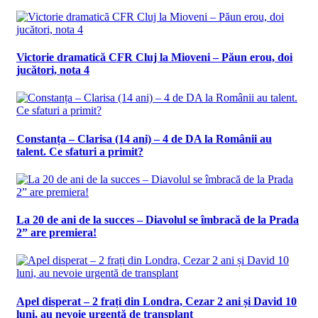
Victorie dramatică CFR Cluj la Mioveni – Păun erou, doi
jucători, nota 4
Constanța – Clarisa (14 ani) – 4 de DA la Românii au
talent. Ce sfaturi a primit?
La 20 de ani de la succes – Diavolul se îmbracă de la Prada
2” are premiera!
Apel disperat – 2 frați din Londra, Cezar 2 ani și David 10
luni, au nevoie urgentă de transplant