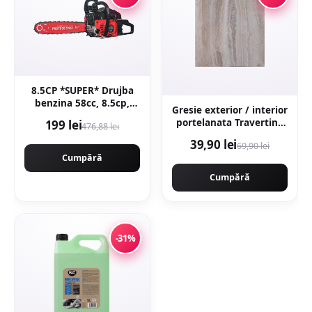
8.5CP *SUPER* Drujba
benzina 58cc, 8.5cp,
Gresie exterior / interior
10.000rpm, 400mm,
portelanata Travertino
199 lei
476,88 lei
CAMPION
Marfil 60 x 60 cm
PROFESIONALL
39,90 lei
69,90 lei
lucioasa rectificata tip
GERMANY EasyStart
Cumpără
piatra naturala
New Generation
Cumpără
CMP1312R
-31%