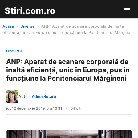
Stiri.com.ro
Acasă
›
Diverse
›
ANP: Aparat de scanare corporală de înaltă
eficienţă, unic în Europa, pus în funcţiune la Penitenciarul Mărgineni
DIVERSE
ANP: Aparat de scanare corporală de
înaltă eficienţă, unic în Europa, pus în
funcţiune la Penitenciarul Mărgineni
Autor:
Adina Rotaru
joi, 12 decembrie 2019, ora 16:31
64 citiri