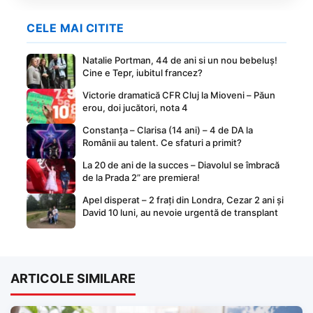
CELE MAI CITITE
Natalie Portman, 44 de ani si un nou bebeluș!
Cine e Tepr, iubitul francez?
Victorie dramatică CFR Cluj la Mioveni – Păun
erou, doi jucători, nota 4
Constanța – Clarisa (14 ani) – 4 de DA la
Românii au talent. Ce sfaturi a primit?
La 20 de ani de la succes – Diavolul se îmbracă
de la Prada 2” are premiera!
Apel disperat – 2 frați din Londra, Cezar 2 ani și
David 10 luni, au nevoie urgentă de transplant
ARTICOLE SIMILARE