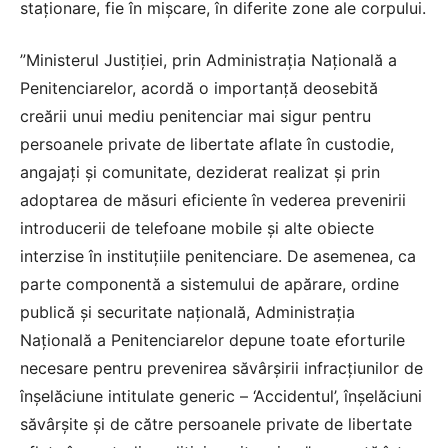
staţionare, fie în mişcare, în diferite zone ale corpului.
”Ministerul Justiţiei, prin Administraţia Naţională a
Penitenciarelor, acordă o importanţă deosebită
creării unui mediu penitenciar mai sigur pentru
persoanele private de libertate aflate în custodie,
angajaţi şi comunitate, deziderat realizat şi prin
adoptarea de măsuri eficiente în vederea prevenirii
introducerii de telefoane mobile şi alte obiecte
interzise în instituţiile penitenciare. De asemenea, ca
parte componentă a sistemului de apărare, ordine
publică şi securitate naţională, Administraţia
Naţională a Penitenciarelor depune toate eforturile
necesare pentru prevenirea săvârşirii infracţiunilor de
înşelăciune intitulate generic – ‘Accidentul’, înşelăciuni
săvârşite şi de către persoanele private de libertate