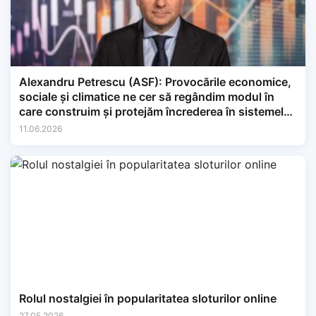
Alexandru Petrescu (ASF): Provocările economice,
sociale și climatice ne cer să regândim modul în
care construim și protejăm încrederea în sistemele
financiare.
11.06.2026
Rolul nostalgiei în popularitatea sloturilor online
27.05.2026