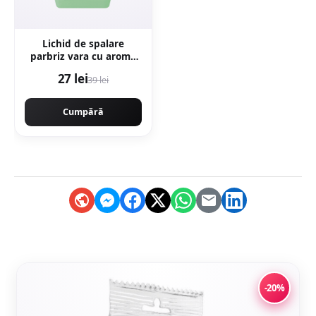
Lichid de spalare
parbriz vara cu aroma
de lamaie K2, 5L
27 lei
39 lei
Cumpără
-20%