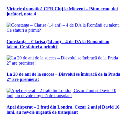
Victorie dramatică CFR Cluj la Mioveni – Păun erou, doi
jucători, nota 4
Constanța – Clarisa (14 ani) – 4 de DA la Românii au
talent. Ce sfaturi a primit?
La 20 de ani de la succes – Diavolul se îmbracă de la Prada
2” are premiera!
Apel disperat – 2 frați din Londra, Cezar 2 ani și David 10
luni, au nevoie urgentă de transplant