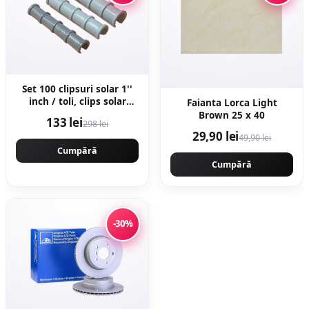
Set 100 clipsuri solar 1''
inch / toli, clips solar
Faianta Lorca Light
profesional
Brown 25 x 40
133 lei
298 lei
29,90 lei
49,90 lei
Cumpără
Cumpără
-30%