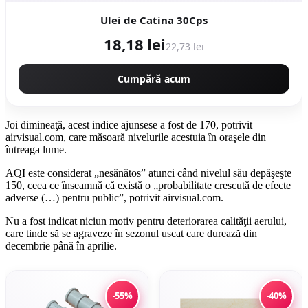
Ulei de Catina 30Cps
18,18 lei
22,73 lei
Cumpără acum
Joi dimineaţă, acest indice ajunsese a fost de 170, potrivit
airvisual.com, care măsoară nivelurile acestuia în oraşele din
întreaga lume.
AQI este considerat „nesănătos” atunci când nivelul său depăşeşte
150, ceea ce înseamnă că există o „probabilitate crescută de efecte
adverse (…) pentru public”, potrivit airvisual.com.
Nu a fost indicat niciun motiv pentru deteriorarea calităţii aerului,
care tinde să se agraveze în sezonul uscat care durează din
decembrie până în aprilie.
-55%
-40%