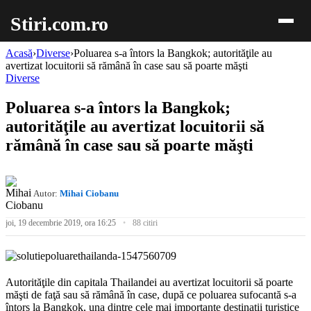
Stiri.com.ro
Acasă
›
Diverse
›
Poluarea s-a întors la Bangkok; autorităţile au
avertizat locuitorii să rămână în case sau să poarte măşti
Diverse
Poluarea s-a întors la Bangkok;
autorităţile au avertizat locuitorii să
rămână în case sau să poarte măşti
Autor:
Mihai Ciobanu
joi, 19 decembrie 2019, ora 16:25
88 citiri
Autorităţile din capitala Thailandei au avertizat locuitorii să poarte
măşti de faţă sau să rămână în case, după ce poluarea sufocantă s-a
întors la Bangkok, una dintre cele mai importante destinaţii turistice