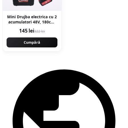
Mini Drujba electrica cu 2
acumulatori 48V, 180cm,
ungere lant, valiza
145 lei
322 lei
transport, Campion
CMP1798
Cumpără