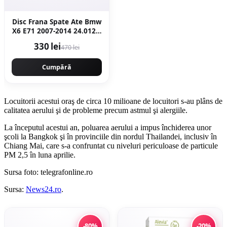
Disc Frana Spate Ate Bmw
X6 E71 2007-2014 24.0120-
0206.1
330 lei
470 lei
Cumpără
Locuitorii acestui oraş de circa 10 milioane de locuitori s-au plâns de
calitatea aerului şi de probleme precum astmul şi alergiile.
La începutul acestui an, poluarea aerului a impus închiderea unor
şcoli la Bangkok şi în provinciile din nordul Thailandei, inclusiv în
Chiang Mai, care s-a confruntat cu niveluri periculoase de particule
PM 2,5 în luna aprilie.
Sursa foto: telegrafonline.ro
Sursa:
News24.ro
.
-80%
-20%