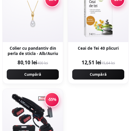
Colier cu pandantiv din
Ceai de Tei 40 plicuri
perla de sticla - Alb/Auriu
80,10 lei
12,51 lei
400 lei
15,64 lei
Cumpără
Cumpără
-55%