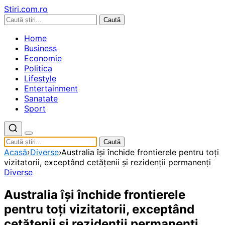
Stiri.com.ro
Caută
Home
Business
Economie
Politica
Lifestyle
Entertainment
Sanatate
Sport
Caută
Acasă
›
Diverse
›
Australia îşi închide frontierele pentru toţi
vizitatorii, exceptând cetăţenii şi rezidenţii permanenţi
Diverse
Australia îşi închide frontierele
pentru toţi vizitatorii, exceptând
cetăţenii şi rezidenţii permanenţi