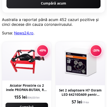
Cumpără acum
Australia a raportat până acum 452 cazuri pozitive şi
cinci decese din cauza coronavirusului.
Sursa:
News24.ro
.
-49%
-26%
Arzator Pirostrie cu 2
inele PROPAN-BUTAN, R02
Set 2 adaptoare H7 Osram
Gaz, 350x350mm, EurGas
LED 64210DA09 pentru
155 lei
304,03 lei
B4195
Ford, Renault
57 lei
77 lei
Cumpără