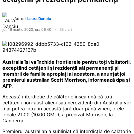
Autor:
Laura Danciu
joi, 19 martie 2020, ora 06:40
65 citiri
Australia îşi va închide frontierele pentru toţi vizitatorii,
exceptând cetăţenii şi rezidenţii săi permanenţi şi
membrii de familie apropiaţi ai acestora, a anunţat joi
premierul australian Scott Morrison, informează dpa şi
AFP.
Această interdicţie de călătorie înseamnă că toţi
cetăţenii non-australieni sau nerezidenţi din Australia vor
mai putea intra în această ţară doar până vineri, orele
locale 21:00 (10:00 GMT), a precizat Morrison, la
Canberra.
Premierul australian a subliniat că interdicţia de călătorie