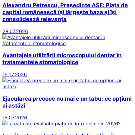
Alexandru Petrescu, Președinte ASF: Piața de
capital românească își lărgește baza și își
consolidează relevanța
28.07.2026
Avantajele utilizării microscopului dentar în
tratamentele stomatologice
16.07.2026
Ejacularea precoce nu mai e un tabu: ce opțiuni
ai astăzi
15.07.2026