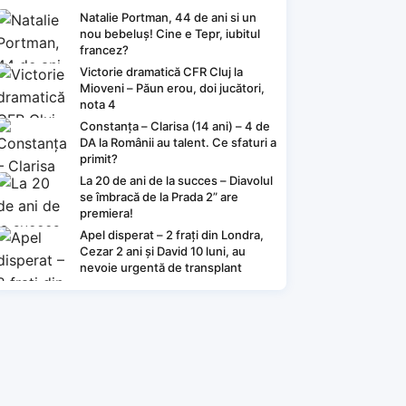
Natalie Portman, 44 de ani si un
nou bebeluș! Cine e Tepr, iubitul
francez?
Victorie dramatică CFR Cluj la
Mioveni – Păun erou, doi jucători,
nota 4
Constanța – Clarisa (14 ani) – 4 de
DA la Românii au talent. Ce sfaturi a
primit?
La 20 de ani de la succes – Diavolul
se îmbracă de la Prada 2” are
premiera!
Apel disperat – 2 frați din Londra,
Cezar 2 ani și David 10 luni, au
nevoie urgentă de transplant