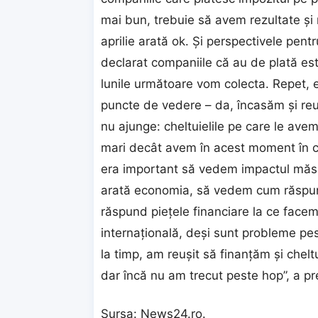
mai bun, trebuie să avem rezultate şi 
aprilie arată ok. Şi perspectivele pent
declarat companiile că au de plată es
lunile următoare vom colecta. Repet, 
puncte de vedere – da, încasăm şi re
nu ajunge: cheltuielile pe care le ave
mari decât avem în acest moment în c
era important să vedem impactul măsur
arată economia, să vedem cum răspun
răspund pieţele financiare la ce face
internaţională, deşi sunt probleme pest
la timp, am reuşit să finanţăm şi cheltu
dar încă nu am trecut peste hop”, a pre
Sursa:
News24.ro
.