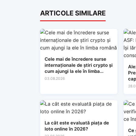
ARTICOLE SIMILARE
Cele mai de încredere surse
internaționale de știri crypto și
Ale
cum ajungi la ele în limba
Preșe
română
cap
03.08.2026
lăr
28.0
con
La cât este evaluată piața de
loto online în 2026?
Ce 