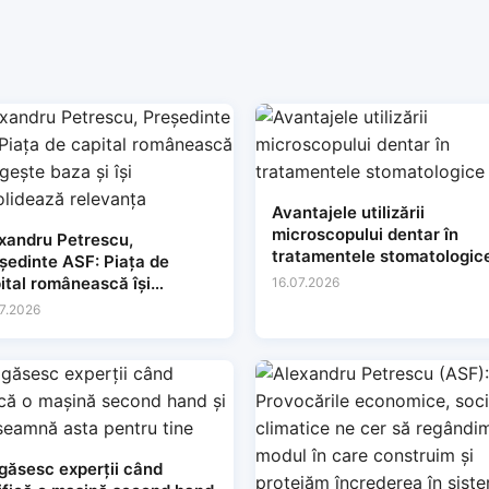
Avantajele utilizării
microscopului dentar în
xandru Petrescu,
tratamentele stomatologic
dinte ASF: Piața de
ital românească își
16.07.2026
gește baza și își
7.2026
solidează relevanța
găsesc experții când