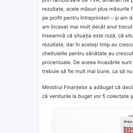
prin rambursare de TVA, amânări de pl
rezultate, acele măsuri plus măsurile fi
pe profit pentru întreprinderi – şi am d
am încasat mai mult decât anul trecut.
înseamnă că situaţia este roză, că si
rezultate, dar în acelaşi timp au crescu
cheltuielile pentru sănătate au crescu
procentuale. De aceea încasările sunt
trebuie să fie mult mai bune, ca să nu 
Ministrul Finanţelor a adăugat că decl
că veniturile la buget vor fi colectate ş