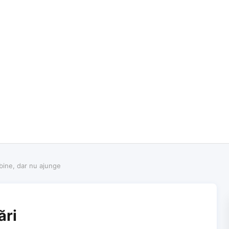
 bine, dar nu ajunge
ări