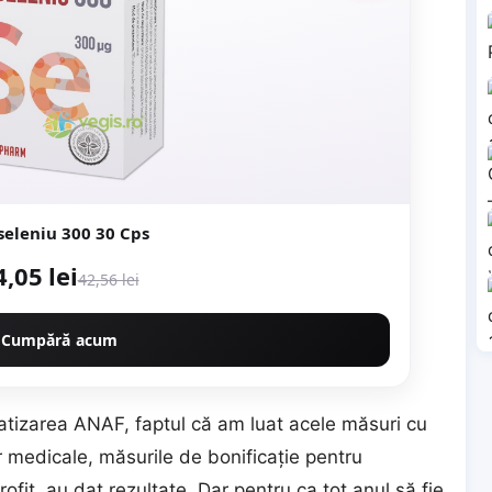
seleniu 300 30 Cps
4,05 lei
42,56 lei
Cumpără acum
matizarea ANAF, faptul că am luat acele măsuri cu
 medicale, măsurile de bonificaţie pentru
ofit, au dat rezultate. Dar pentru ca tot anul să fie