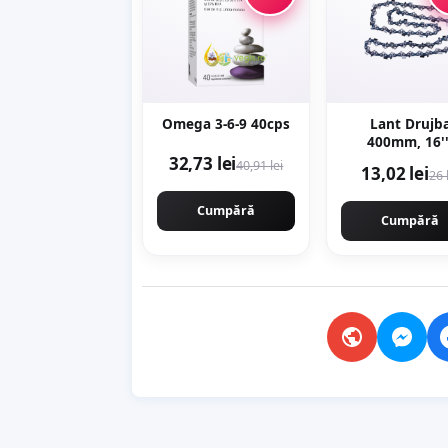
Omega 3-6-9 40cps
Lant Drujb
400mm, 16''
KRAFTNER KF-3
32,73 lei
40,91 lei
13,02 lei
26 
32 dinti, 64 pin
pas 0.325
Cumpără
motofierastr
Cumpără