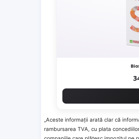
Bio
3
„Aceste informaţii arată clar că infor
rambursarea TVA, cu plata concediilor
companiile care plătesc impozitul pe pr