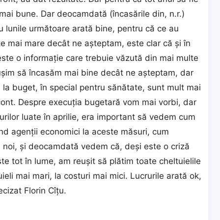
mai bune. Dar deocamdată (încasările din, n.r.)
ru lunile următoare arată bine, pentru că ce au
te mai mare decât ne aşteptam, este clar că şi în
este o informaţie care trebuie văzută din mai multe
uşim să încasăm mai bine decât ne aşteptam, dar
m la buget, în special pentru sănătate, sunt mult mai
ont. Despre execuţia bugetară vom mai vorbi, dar
ilor luate în aprilie, era important să vedem cum
d agenţii economici la aceste măsuri, cum
m noi, şi deocamdată vedem că, deşi este o criză
e tot în lume, am reuşit să plătim toate cheltuielile
ieli mai mari, la costuri mai mici. Lucrurile arată ok,
cizat Florin Cîţu.