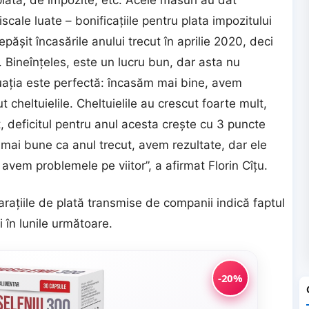
ată, de impozite, etc. Acele măsuri au dat
scale luate – bonificaţiile pentru plata impozitului
epăşit încasările anului trecut în aprilie 2020, deci
 Bineînţeles, este un lucru bun, dar asta nu
tuaţia este perfectă: încasăm mai bine, avem
t cheltuielile. Cheltuielile au crescut foarte mult,
t, deficitul pentru anul acesta creşte cu 3 puncte
 mai bune ca anul trecut, avem rezultate, dar ele
avem problemele pe viitor”, a afirmat Florin Cîţu.
araţiile de plată transmise de companii indică faptul
i în lunile următoare.
-20%