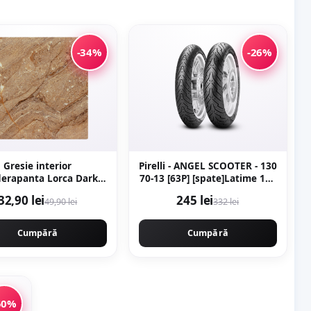
-34%
-26%
Gresie interior
Pirelli - ANGEL SCOOTER - 130
derapanta Lorca Dark
70-13 [63P] [spate]Latime 130
ta tip
Inaltime 70 Janta 13 - Copie
32,90 lei
245 lei
49,90 lei
332 lei
marmura
Cumpără
Cumpără
50%