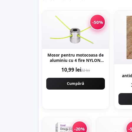
-50%
Mosor pentru motocoasa de
aluminiu cu 4 fire NYLON,
montaj rapid. CMP1594
10,99 lei
22 lei
anti
Brown 30 x 30 cm ma
Cumpără
-20%
-