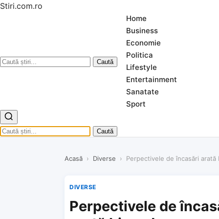
Stiri.com.ro
Home
Business
Economie
Politica
Caută
Lifestyle
Entertainment
Sanatate
Sport
Caută
Acasă
›
Diverse
›
Perpectivele de încasări arată
DIVERSE
Perpectivele de încas