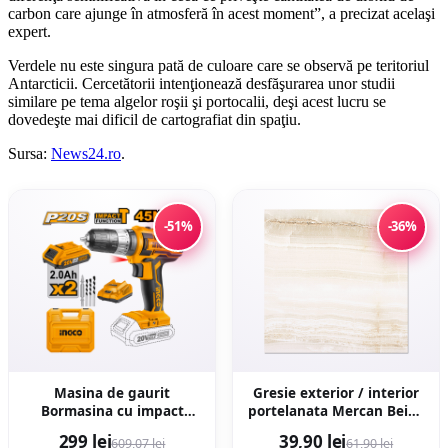
carbon care ajunge în atmosferă în acest moment”, a precizat acelaşi
expert.
Verdele nu este singura pată de culoare care se observă pe teritoriul
Antarcticii. Cercetătorii intenţionează desfăşurarea unor studii
similare pe tema algelor roşii şi portocalii, deşi acest lucru se
dovedeşte mai dificil de cartografiat din spaţiu.
Sursa:
News24.ro
.
-51%
-36%
Masina de gaurit
Gresie exterior / interior
Bormasina cu impact
portelanata Mercan Beige
45Nm 20V cu 2
48 x 48 cm lucioasa tip
299 lei
39,90 lei
609,07 lei
61,90 lei
Acumulatori mandrina
marmura