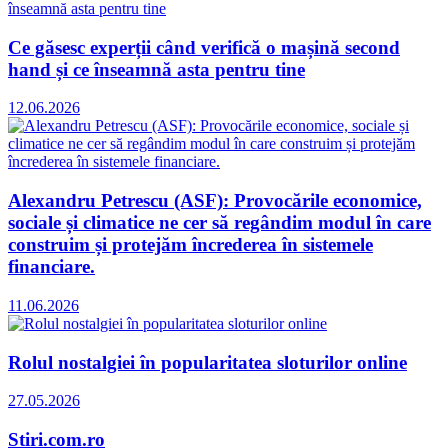
Ce găsesc experții când verifică o mașină second
hand și ce înseamnă asta pentru tine
12.06.2026
Alexandru Petrescu (ASF): Provocările economice,
sociale și climatice ne cer să regândim modul în care
construim și protejăm încrederea în sistemele
financiare.
11.06.2026
Rolul nostalgiei în popularitatea sloturilor online
27.05.2026
Stiri.com.ro