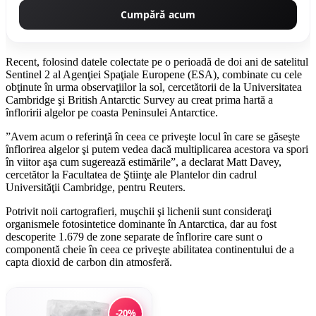
Cumpără acum
Recent, folosind datele colectate pe o perioadă de doi ani de satelitul
Sentinel 2 al Agenţiei Spaţiale Europene (ESA), combinate cu cele
obţinute în urma observaţiilor la sol, cercetătorii de la Universitatea
Cambridge şi British Antarctic Survey au creat prima hartă a
înfloririi algelor pe coasta Peninsulei Antarctice.
”Avem acum o referinţă în ceea ce priveşte locul în care se găseşte
înflorirea algelor şi putem vedea dacă multiplicarea acestora va spori
în viitor aşa cum sugerează estimările”, a declarat Matt Davey,
cercetător la Facultatea de Ştiinţe ale Plantelor din cadrul
Universităţii Cambridge, pentru Reuters.
Potrivit noii cartografieri, muşchii şi lichenii sunt consideraţi
organismele fotosintetice dominante în Antarctica, dar au fost
descoperite 1.679 de zone separate de înflorire care sunt o
componentă cheie în ceea ce priveşte abilitatea continentului de a
capta dioxid de carbon din atmosferă.
-20%