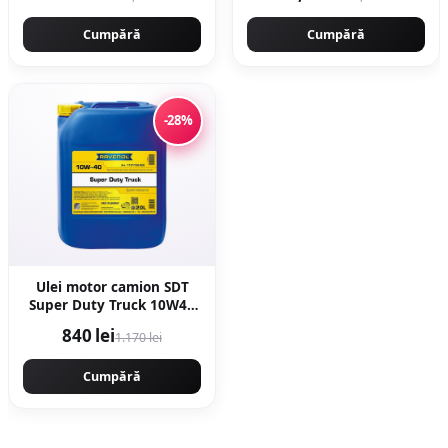
metal Ingco CIDLI2002
Cumpără
Cumpără
-28%
Ulei motor camion SDT
Super Duty Truck 10W40
1121120-020, volum 20
840 lei
1.170 lei
litri, sintetic 20L
Cumpără