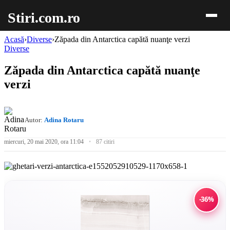
Stiri.com.ro
Acasă
›
Diverse
›
Zăpada din Antarctica capătă nuanţe verzi
Diverse
Zăpada din Antarctica capătă nuanţe
verzi
Autor:
Adina Rotaru
miercuri, 20 mai 2020, ora 11:04
87 citiri
-36%