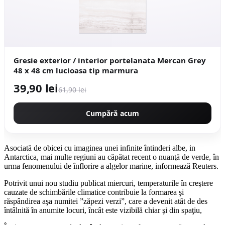
Gresie exterior / interior portelanata Mercan Grey
48 x 48 cm lucioasa tip marmura
39,90 lei
61,90 lei
Cumpără acum
Asociată de obicei cu imaginea unei infinite întinderi albe, in
Antarctica, mai multe regiuni au căpătat recent o nuanţă de verde, în
urma fenomenului de înflorire a algelor marine, informează Reuters.
Potrivit unui nou studiu publicat miercuri, temperaturile în creştere
cauzate de schimbările climatice contribuie la formarea şi
răspândirea aşa numitei ”zăpezi verzi”, care a devenit atât de des
întâlnită în anumite locuri, încât este vizibilă chiar şi din spaţiu,