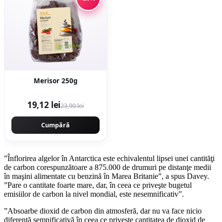
Merisor 250g
19,12 lei
23,90 lei
Cumpără
”Înflorirea algelor în Antarctica este echivalentul lipsei unei cantităţi
de carbon corespunzătoare a 875.000 de drumuri pe distanţe medii
în maşini alimentate cu benzină în Marea Britanie”, a spus Davey.
”Pare o cantitate foarte mare, dar, în ceea ce priveşte bugetul
emisiilor de carbon la nivel mondial, este nesemnificativ”.
”Absoarbe dioxid de carbon din atmosferă, dar nu va face nicio
diferenţă semnificativă în ceea ce priveşte cantitatea de dioxid de