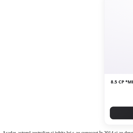
8.5 CP *
Aşadar, actorul australian şi iubita lui s-au cunoscut în 2014 şi au dev