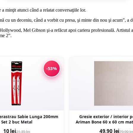
a minţit atunci când a relatat conversaţiile lor.
ă cu un deceniu, când a vorbit cu presa, şi minte din nou şi acum”, a dec
a Hollywood, Mel Gibson şi-a refăcut apoi cariera profesională. Artistul
ome 2”.
-53%
ierastrau Sabie Lunga 200mm
Gresie exterior / interior 
Set 2 buc Metal
Ariman Bone 60 x 60 cm mata rectificata
aspect ciment
10 lei
49,90 lei
21,35 lei
79,90 le