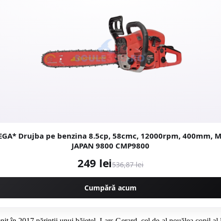
MEGA* Drujba pe benzina 8.5cp, 58cmc, 12000rpm, 400mm,
JAPAN 9800 CMP9800
249 lei
536,87 lei
Cumpără acum
enit în 2017 părinţii unui băieţel, Lars Gerard, cel de-al nouălea copil a