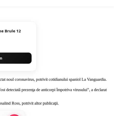
me Brule 12
um
actat noul coronavirus, potrivit cotidianului spaniol La Vanguardia.
a fost detectată prezenţa de anticorpi împotriva virusului”, a declarat
alind Ross, potrivit altor publicaţii.