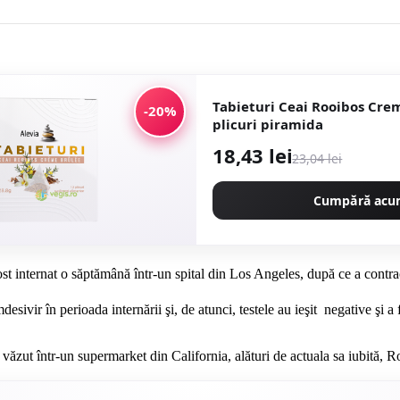
Tabieturi Ceai Rooibos Cre
-20%
plicuri piramida
18,43 lei
23,04 lei
Cumpără ac
ost internat o săptămână într-un spital din Los Angeles, după ce a contr
mdesivir în perioada internării şi, de atunci, testele au ieşit negative şi 
văzut într-un supermarket din California, alături de actuala sa iubită, Ros