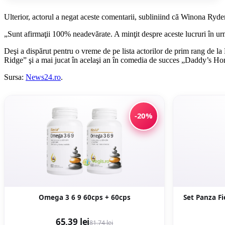
Ulterior, actorul a negat aceste comentarii, subliniind că Winona Ryder 
„Sunt afirmaţii 100% neadevărate. A minţit despre aceste lucruri în urm
Deşi a dispărut pentru o vreme de pe lista actorilor de prim rang de l
Ridge” şi a mai jucat în acelaşi an în comedia de succes „Daddy’s H
Sursa:
News24.ro
.
-20%
Omega 3 6 9 60cps + 60cps
Set Panza F
65,39 lei
81,74 lei