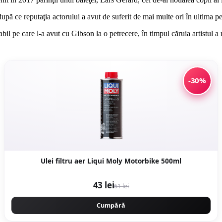
upă ce reputaţia actorului a avut de suferit de mai multe ori în ultima p
il pe care l-a avut cu Gibson la o petrecere, în timpul căruia artistul a r
-30%
Ulei filtru aer Liqui Moly Motorbike 500ml
43 lei
61 lei
Cumpără