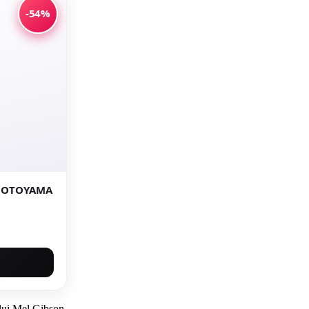
-54%
 MOTOYAMA
l lui Mel Gibson.