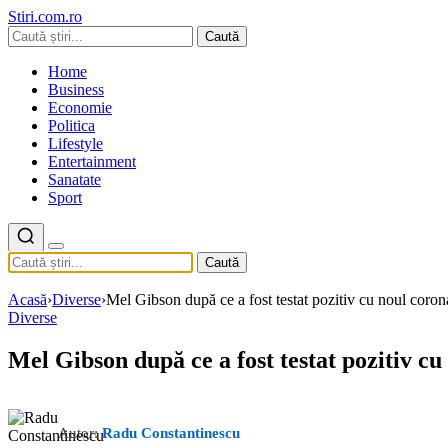
Stiri.com.ro
Caută
Home
Business
Economie
Politica
Lifestyle
Entertainment
Sanatate
Sport
Caută
Acasă
›
Diverse
›
Mel Gibson după ce a fost testat pozitiv cu noul corona
Diverse
Mel Gibson după ce a fost testat pozitiv cu
Autor:
Radu Constantinescu