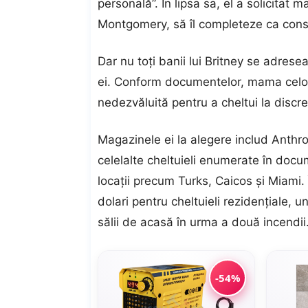
personală”. În lipsa sa, el a solicitat ma
Montgomery, să îl completeze ca cons
Dar nu toți banii lui Britney se adrese
ei. Conform documentelor, mama celor
nedezvăluită pentru a cheltui la discre
Magazinele ei la alegere includ Anthr
celelalte cheltuieli enumerate în doc
locații precum Turks, Caicos și Miami. 
dolari pentru cheltuieli rezidențiale, 
sălii de acasă în urma a două incendii
-54%