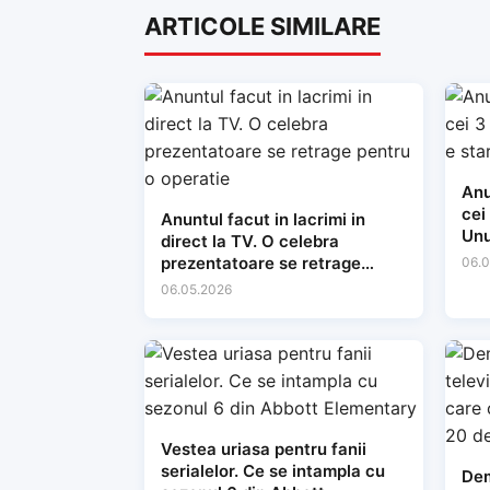
ARTICOLE SIMILARE
Anu
cei 
Anuntul facut in lacrimi in
Unu
direct la TV. O celebra
prezentatoare se retrage
06.0
pentru o operatie
06.05.2026
Vestea uriasa pentru fanii
serialelor. Ce se intampla cu
Dem