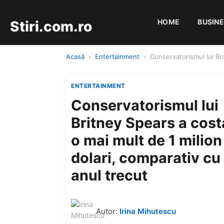
HOME
BUSIN
Stiri.com.ro
Acasă
›
Entertainment
›
Conservatorismul lui Bri
ENTERTAINMENT
Conservatorismul lui
Britney Spears a cost
o mai mult de 1 milion
dolari, comparativ cu
anul trecut
Autor:
Irina Mihutescu