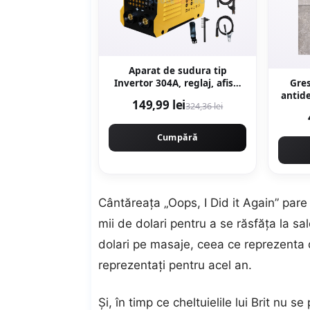
Aparat de sudura tip
Invertor 304A, reglaj, afisaj
Gres
digital, ventilat, 1.6-4mm,
antid
149,99 lei
324,36 lei
Next Generation - URAL
60 x 60 cm mata
MASH PROFESSIONAL
CMP1694
Cumpără
Cântăreața „Oops, I Did it Again” pare s
mii de dolari pentru a se răsfăța la sa
dolari pe masaje, ceea ce reprezenta d
reprezentați pentru acel an.
Și, în timp ce cheltuielile lui Brit nu 