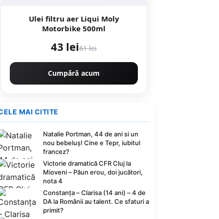
Ulei filtru aer Liqui Moly
Motorbike 500ml
43 lei
61 lei
Cumpără acum
CELE MAI CITITE
Natalie Portman, 44 de ani si un
nou bebeluș! Cine e Tepr, iubitul
francez?
Victorie dramatică CFR Cluj la
Mioveni – Păun erou, doi jucători,
nota 4
Constanța – Clarisa (14 ani) – 4 de
DA la Românii au talent. Ce sfaturi a
primit?