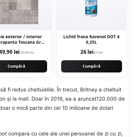
ie exterior / interior
Lichid frana Ravenol DOT 4
erapanta Toscana Grey
0,25L
 portelanata
49,90 lei
26 lei
79,90 lei
37 lei
rectificata tip piatra naturala
Cumpără
Cumpără
ă fi redus cheltuielile. În trecut, Britney a cheltuit
lon și la mall. Doar în 2016, ea a aruncat120.000 de
oar o mică parte din cei 10 milioane de dolari
se pot compara cu cele ale unei persoanei de zi cu zi,