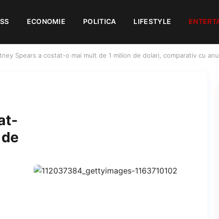
ESS
ECONOMIE
POLITICA
LIFESTYLE
ENTERT
tney Spears a costat-o mai mult de 1 milion de dolari, comparativ cu anu
at-
 de