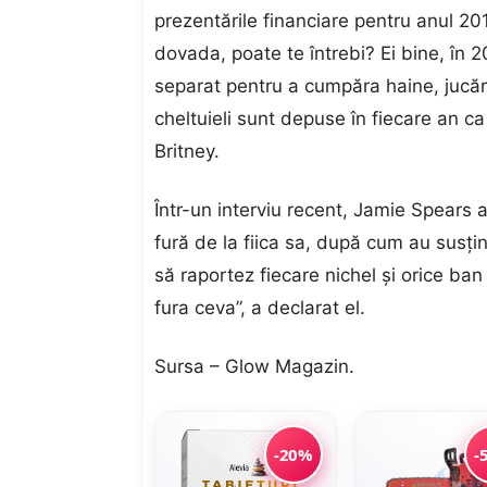
prezentările financiare pentru anul 201
dovada, poate te întrebi? Ei bine, în 
separat pentru a cumpăra haine, jucări
cheltuieli sunt depuse în fiecare an c
Britney.
Într-un interviu recent, Jamie Spears 
fură de la fiica sa, după cum au susțin
să raportez fiecare nichel și orice ban
fura ceva”, a declarat el.
Sursa –
Glow Magazin
.
-20%
-