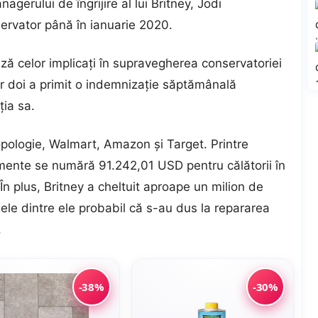
nagerului de îngrijire al lui Britney, Jodi
ervator până în ianuarie 2020.
ază celor implicați în supravegherea conservatoriei
 doi a primit o indemnizație săptămânală
ția sa.
opologie, Walmart, Amazon și Target. Printre
umente se numără 91.242,01 USD pentru călătorii în
În plus, Britney a cheltuit aproape un milion de
unele dintre ele probabil că s-au dus la repararea
.
-38%
-30%