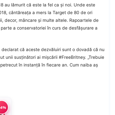
8 au lămurit că este la fel ca și noi. Unde este
2018, cântăreața a mers la Target de 80 de ori
i, decor, mâncare și multe altele. Rapoartele de
a parte a conservatoriei în curs de desfășurare a
a declarat că aceste dezvăluiri sunt o dovadă că nu
ut unii susținători ai mișcării #FreeBritney. „Trebuie
 petrecut în instanță în fiecare an. Cum naiba aș
54%