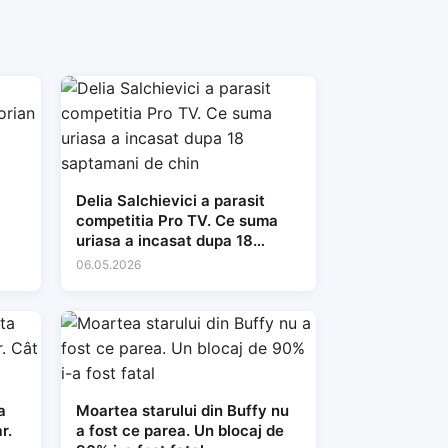
Delia Salchievici a parasit
competitia Pro TV. Ce suma
uriasa a incasat dupa 18
saptamani de chin
06.05.2026
a
Moartea starului din Buffy nu
r.
a fost ce parea. Un blocaj de