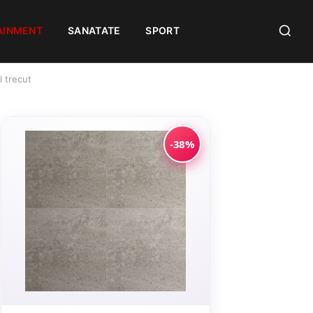
AINMENT
SANATATE
SPORT
l trecut
-38%