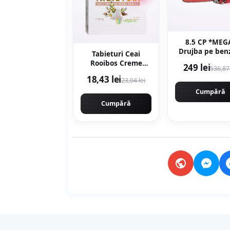
8.5 CP *MEG
Drujba pe ben
Tabieturi Ceai
8.5cp, 58cm
Rooibos Creme
249 lei
536,87 
12000rpm, 40
Brule 12 plicuri
18,43 lei
MOTOYAMA JA
23,04 lei
piramida
9800 CMP98
Cumpără
Cumpără