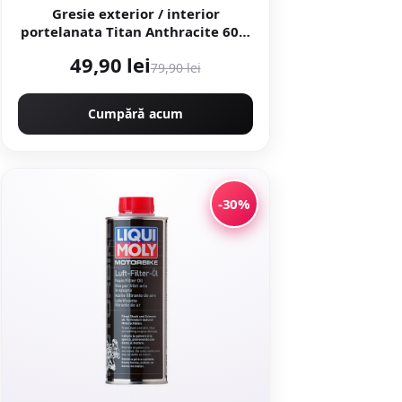
Gresie exterior / interior
portelanata Titan Anthracite 60 x
60 cm mata rectificata aspect
49,90 lei
ciment
79,90 lei
Cumpără acum
-30%