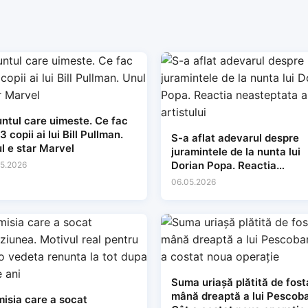
ntul care uimeste. Ce fac
3 copii ai lui Bill Pullman.
S-a aflat adevarul despre
l e star Marvel
juramintele de la nunta lui
Dorian Popa. Reactia
5.2026
neasteptata a artistului
06.05.2026
Suma uriașă plătită de fost
mână dreaptă a lui Pescoba
isia care a socat