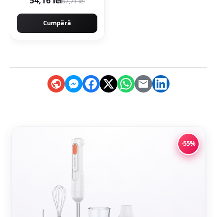
54,16 lei
67,71 lei
Cumpără
-55%