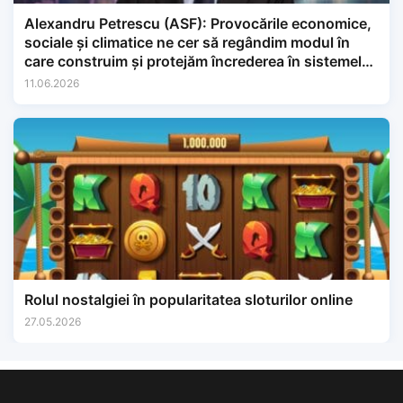
Alexandru Petrescu (ASF): Provocările economice,
sociale și climatice ne cer să regândim modul în
care construim și protejăm încrederea în sistemele
financiare.
11.06.2026
Rolul nostalgiei în popularitatea sloturilor online
27.05.2026