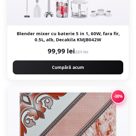
Blender mixer cu baterie 5 in 1, 60W, fara fir,
0.5L, alb, Decakila KMJB042W
99,99 lei
221 lei
Cumpără acum
-38%