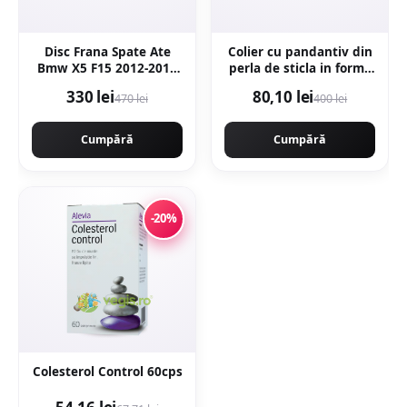
Disc Frana Spate Ate
Colier cu pandantiv din
Bmw X5 F15 2012-2018
perla de sticla in forma
24.0120-0206.1
de lacrima -
330 lei
80,10 lei
470 lei
400 lei
Alb/Argintiu
Cumpără
Cumpără
-20%
Colesterol Control 60cps