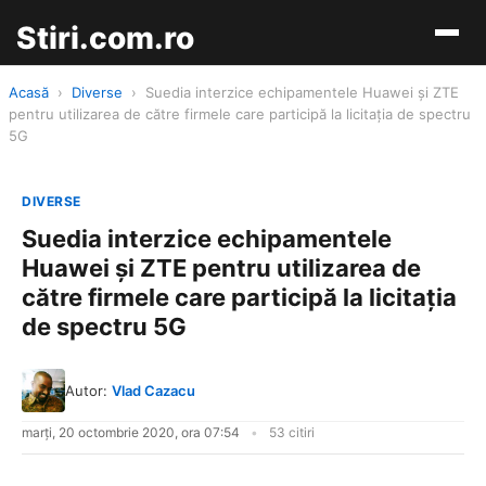
Stiri.com.ro
Acasă
›
Diverse
›
Suedia interzice echipamentele Huawei și ZTE
pentru utilizarea de către firmele care participă la licitația de spectru
5G
DIVERSE
Suedia interzice echipamentele
Huawei și ZTE pentru utilizarea de
către firmele care participă la licitația
de spectru 5G
Autor:
Vlad Cazacu
marți, 20 octombrie 2020, ora 07:54
53 citiri