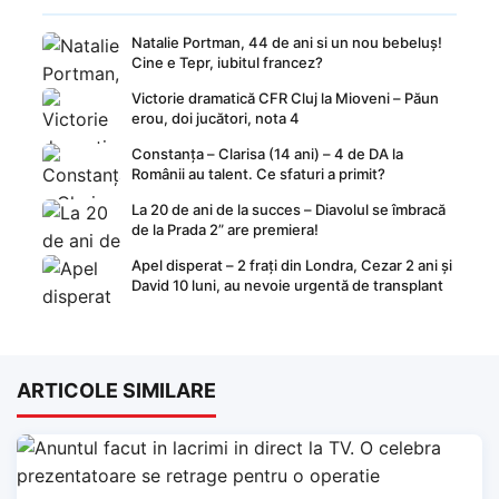
Natalie Portman, 44 de ani si un nou bebeluș!
Cine e Tepr, iubitul francez?
Victorie dramatică CFR Cluj la Mioveni – Păun
erou, doi jucători, nota 4
Constanța – Clarisa (14 ani) – 4 de DA la
Românii au talent. Ce sfaturi a primit?
La 20 de ani de la succes – Diavolul se îmbracă
de la Prada 2” are premiera!
Apel disperat – 2 frați din Londra, Cezar 2 ani și
David 10 luni, au nevoie urgentă de transplant
ARTICOLE SIMILARE