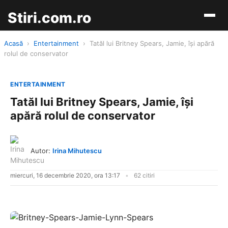
Stiri.com.ro
Acasă
›
Entertainment
›
Tatăl lui Britney Spears, Jamie, își apără
rolul de conservator
ENTERTAINMENT
Tatăl lui Britney Spears, Jamie, își
apără rolul de conservator
Autor:
Irina Mihutescu
miercuri, 16 decembrie 2020, ora 13:17
62 citiri