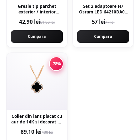
Gresie tip parchet
Set 2 adaptoare H7
exterior / interior
Osram LED 64210DA05
Sekoya Beige 20 5 x 60
pentru VW
42,90 lei
57 lei
61,90 lei
77 lei
cm mata portelanata
antiderapanta
Cumpără
Cumpără
-78%
Colier din lant placat cu
aur de 14K si decorat cu
pandantiv - Auriu
89,10 lei
400 lei