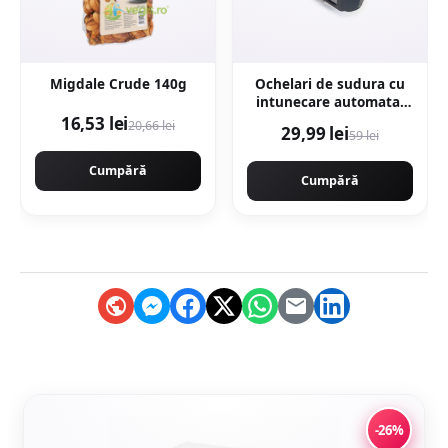
Migdale Crude 140g
Ochelari de sudura cu
intunecare automata,
LCD, cristale lichide,
16,53 lei
20,66 lei
29,99 lei
59 lei
DIN15, Protectie UV,
MX006
Cumpără
Cumpără
-26%