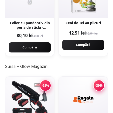
Colier cu pandantiv din
Ceai de Tei 40 plicuri
perla de sticla -
Alb/Auriu
12,51 lei
15,64 lei
80,10 lei
400 lei
Cumpără
Cumpără
Sursa –
Glow Magazin
.
-55%
-39%