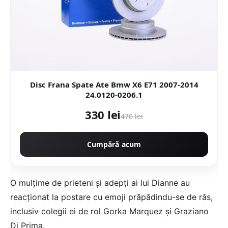
Disc Frana Spate Ate Bmw X6 E71 2007-2014
24.0120-0206.1
330 lei
470 lei
Cumpără acum
O mulțime de prieteni și adepți ai lui Dianne au
reacționat la postare cu emoji prăpădindu-se de râs,
inclusiv colegii ei de rol Gorka Marquez și Graziano
Di Prima.