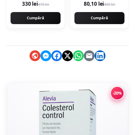
330 lei
80,10 lei
470 lei
400 lei
Alb/Argintiu
Cumpără
Cumpără
-20%