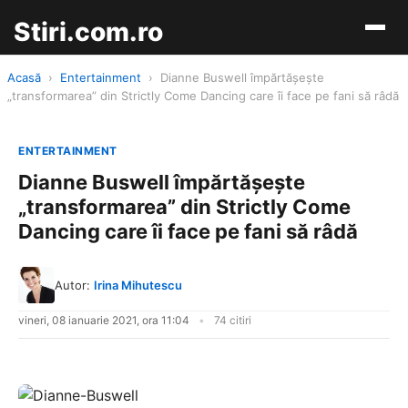
Stiri.com.ro
Acasă
›
Entertainment
›
Dianne Buswell împărtășește
„transformarea” din Strictly Come Dancing care îi face pe fani să râdă
ENTERTAINMENT
Dianne Buswell împărtășește
„transformarea” din Strictly Come
Dancing care îi face pe fani să râdă
Autor:
Irina Mihutescu
vineri, 08 ianuarie 2021, ora 11:04
74 citiri