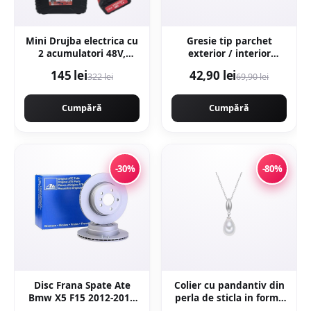
Mini Drujba electrica cu
Gresie tip parchet
2 acumulatori 48V,
exterior / interior
180cm, ungere lant,
Wooden Brown 20 5 x
145 lei
42,90 lei
322 lei
69,90 lei
valiza transport,
60 cm mata portelanata
Campion CMP1798
antiderapanta
Cumpără
Cumpără
-30%
-80%
Disc Frana Spate Ate
Colier cu pandantiv din
Bmw X5 F15 2012-2018
perla de sticla in forma
24.0120-0206.1
de lacrima -