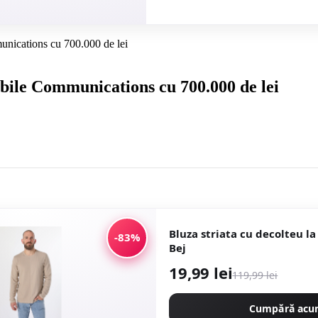
cations cu 700.000 de lei
e Communications cu 700.000 de lei
Bluza striata cu decolteu la
-83%
Bej
19,99 lei
119,99 lei
Cumpără ac