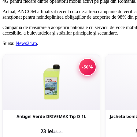
4G pentru fiecare dintre operatorii mobili activi pe piaţa din România.
Actual, ANCOM a finalizat recent ce-a de-a treia campanie de verificar
sancţionat pentru neîndeplinirea obligaţiilor de acoperire de 98% din
Campania de măsurare a acoperirii naţionale cu servicii de voce mobilă
accesibile, a bulevardelor şi străzilor principale şi secundare.
Sursa:
News24.ro
.
-50%
Antigel Verde DRIVEMAX Tip D 1L
Jacheta bomb
23 lei
46 lei