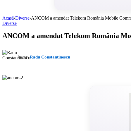
Acasă
›
Diverse
›
ANCOM a amendat Telekom România Mobile Communi
Diverse
ANCOM a amendat Telekom România Mobil
Autor:
Radu Constantinescu