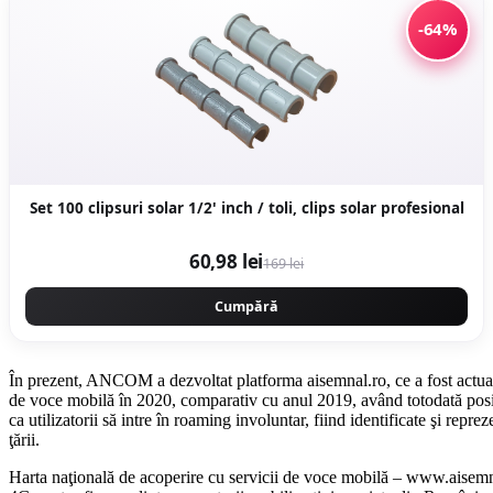
-64%
Set 100 clipsuri solar 1/2' inch / toli, clips solar profesional
60,98 lei
169 lei
Cumpără
În prezent, ANCOM a dezvoltat platforma aisemnal.ro, ce a fost actuali
de voce mobilă în 2020, comparativ cu anul 2019, având totodată posibil
ca utilizatorii să intre în roaming involuntar, fiind identificate şi repr
ţării.
Harta naţională de acoperire cu servicii de voce mobilă – www.aisemnal.