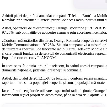
Arbitrii pieţei de profil a amendat compania Telekom România Mobile C
România prin intermediul reţelei proprii de acces radio, potrivit u
Astfel, operatorii de telecomunicaţii Orange, Vodafone şi RCS&RDS ac
97,25%, sub obligaţiile de acoperire asumate prin acordarea licenţelor.
„Conform măsurătorilor din teren, Orange România acoperea cu ser
Mobile Communications – 97,25%. Situaţia comparativă a măsurătorilor re
de utilizare a spectrului de frecvenţe radio. Astfel, Telekom Mobile a 
şi care permit furnizarea de servicii de comunicaţii electronice reprezi
Popa, director executiv în ANCOM.
În acest sens, în opinia arbitrului telecom, în cadrul acestei campanii
drumurile naţionale, judeţene, orăşeneşti şi comunale.
Astfel, din totalul de 20.121.587 de locuitori, conform recensământului
raportul dintre suma populaţiei acoperite şi suma populaţiei măsurate.
Iar conform licenţelor de utilizare a spectrului radio deţinute, Orang
intermediul reţelei proprii de acces radio, până la data de 5 aprilie 