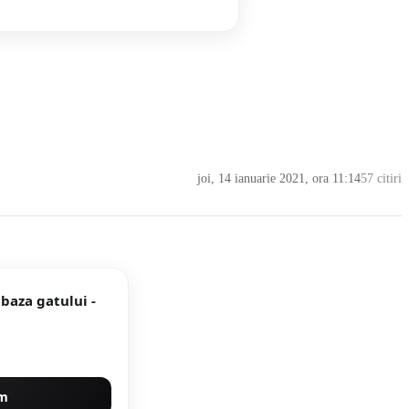
joi, 14 ianuarie 2021, ora 11:14
57 citiri
 baza gatului -
um