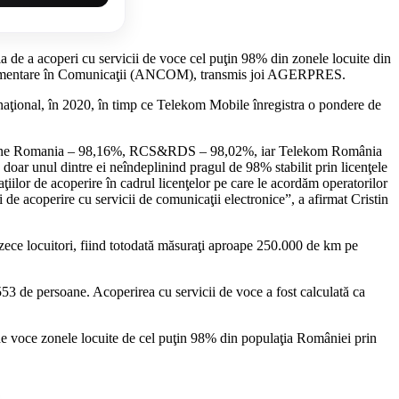
 de a acoperi cu servicii de voce cel puţin 98% din zonele locuite din
 Reglementare în Comunicaţii (ANCOM), transmis joi AGERPRES.
aţional, în 2020, în timp ce Telekom Mobile înregistra o pondere de
Vodafone Romania – 98,16%, RCS&RDS – 98,02%, iar Telekom România
doar unul dintre ei neîndeplinind pragul de 98% stabilit prin licenţele
iilor de acoperire în cadrul licenţelor pe care le acordăm operatorilor
i de acoperire cu servicii de comunicaţii electronice”, a afirmat Cristin
e zece locuitori, fiind totodată măsuraţi aproape 250.000 de km pe
553 de persoane. Acoperirea cu servicii de voce a fost calculată ca
 de voce zonele locuite de cel puţin 98% din populaţia României prin