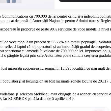
ommunications cu 700.000 de lei pentru că nu şi-a îndeplinit obligaţia
nui comunicat de presă al Autorităţii Naţionale pentru Administrare şi
opereau în proporţie de peste 98% serviciile de voce mobilă la nivel n
vicii de voce mobilă un procent de 98,27% din totalul populaţiei, 
flectă faptul că toţi operatorii şi-au îmbunătăţit gradul de acoperire, 
fost sancţionat cu amendă în valoare de 700.000 de lei. Impunerea obligaţ
ntă o pârghie legală prin care Autoritatea poate stimula creşterea gradulu
 a fost măsurată acoperirea cu semnal în 13.398 localităţi cu mai mult d
 populaţiei şi al locuinţelor, au fost măsurate zonele locuite de 20.117.
e, Vodafone şi Telekom Mobile au avut obligaţia de a acoperi cu servicii
2017, iar RCS&RDS până la data de 5 aprilie 2019.