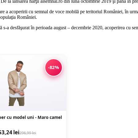
 De la lansarea hărţii aisemnal.ro din luna octombrie 2019 şi până în prez
e a acoperirii cu semnal de voce mobilă pe teritoriul României, în urma 
 populaţia României.
 s-a desfăşurat în perioada august – decembrie 2020, acoperirea cu semn
-82%
er cu model uni - Maro camel
53,24 lei
296,99 lei