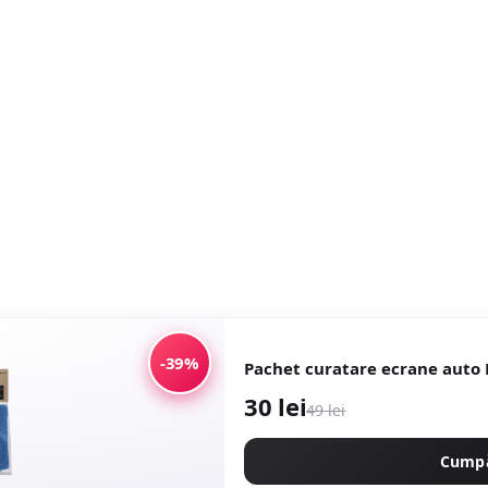
-39%
Pachet curatare ecrane auto 
30 lei
49 lei
Cump