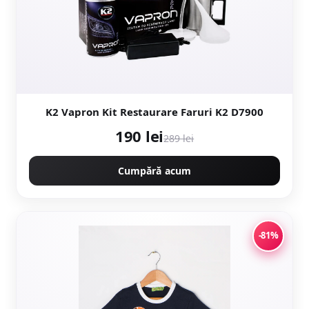
K2 Vapron Kit Restaurare Faruri K2 D7900
190 lei
289 lei
Cumpără acum
-81%