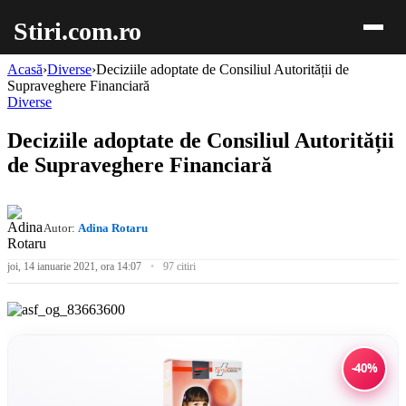
Stiri.com.ro
Acasă
›
Diverse
›
Deciziile adoptate de Consiliul Autorității de
Supraveghere Financiară
Diverse
Deciziile adoptate de Consiliul Autorității
de Supraveghere Financiară
Autor:
Adina Rotaru
joi, 14 ianuarie 2021, ora 14:07
97 citiri
-40%