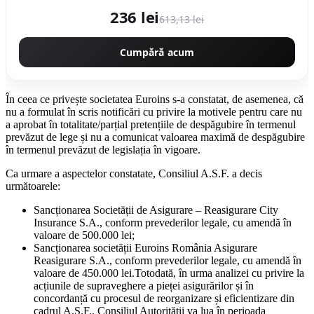
236 lei
613,13 lei
Cumpără acum
În ceea ce privește societatea Euroins s-a constatat, de asemenea, că
nu a formulat în scris notificări cu privire la motivele pentru care nu
a aprobat în totalitate/parțial pretențiile de despăgubire în termenul
prevăzut de lege și nu a comunicat valoarea maximă de despăgubire
în termenul prevăzut de legislația în vigoare.
Ca urmare a aspectelor constatate, Consiliul A.S.F. a decis
următoarele:
Sancționarea Societății de Asigurare – Reasigurare City
Insurance S.A., conform prevederilor legale, cu amendă în
valoare de 500.000 lei;
Sancționarea societății Euroins România Asigurare
Reasigurare S.A., conform prevederilor legale, cu amendă în
valoare de 450.000 lei.Totodată, în urma analizei cu privire la
acțiunile de supraveghere a pieței asigurărilor și în
concordanță cu procesul de reorganizare și eficientizare din
cadrul A.S.F., Consiliul Autorității va lua în perioada