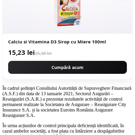
Calciu si Vitamina D3 Sirop cu Miere 100ml
15,23 lei
25,38 lei
Cumpără acum
În cadrul şedinţei Consiliului Autorității de Supraveghere Financiară
(A.S.F.) din data de 13 ianuarie 2021, Sectorul Asigurări –
Reasigurări (S.A.R.) a prezentat rezultatele activității de control
permanent realizate la Societatea de Asigurare – Reasigurare City
Insurance S.A. și la societatea Euroins România Asigurare
Reasigurare S.A.
În urma acțiunilor de control principala deficiență identificată, în
cazul ambelor societăți, a fost plata cu întârziere a despăgubirilor