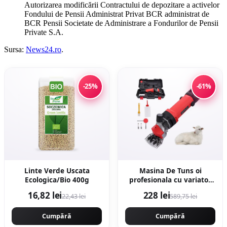
Autorizarea modificării Contractului de depozitare a activelor
Fondului de Pensii Administrat Privat BCR administrat de
BCR Pensii Societate de Administrare a Fondurilor de Pensii
Private S.A.
Sursa:
News24.ro
.
-25%
-61%
Linte Verde Uscata
Masina De Tuns oi
Ecologica/Bio 400g
profesionala cu variator
de turatie 1000w,
16,82 lei
228 lei
22,43 lei
589,75 lei
2400rpm, accesorii
incluse, carbuni rezerva,
Cumpără
NAKAMOTO 1000 JAPAN
Cumpără