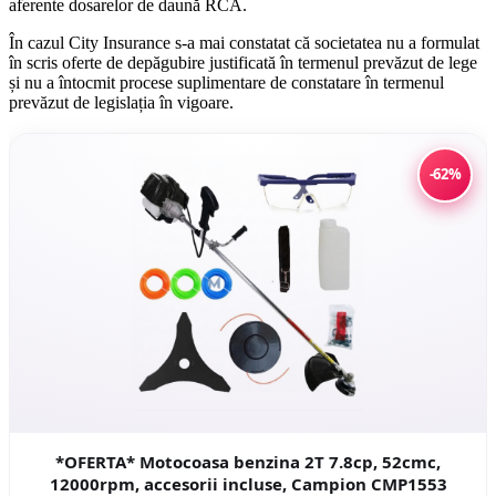
aferente dosarelor de daună RCA.
În cazul City Insurance s-a mai constatat că societatea nu a formulat
în scris oferte de depăgubire justificată în termenul prevăzut de lege
și nu a întocmit procese suplimentare de constatare în termenul
prevăzut de legislația în vigoare.
-62%
*OFERTA* Motocoasa benzina 2T 7.8cp, 52cmc,
12000rpm, accesorii incluse, Campion CMP1553