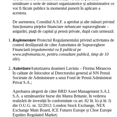
următoare o serie de măsuri organizatorice și administrative ce
vor fi făcute publice la momentul punerii în aplicare a
acestora.
De asemenea, Consiliul A.S.F. a aprobat și alte măsuri privind
funcționarea pieţelor financiare nebancare supravegheate –
asigurări, piaţă de capital şi pensii private, după cum urmează:
Reglementare
Proiectul Regulamentului privind activitatea de
control desfășurată de către Autoritatea de Supraveghere
Financiară (
regulamentul va fi publicat pe
www.asfromania.ro
, pentru consultare publică, timp de 10
zile
).
Autorizare
Autorizarea doamnei Lavinia – Florina Mirancea
în calitate de înlocuitor al Directorului general al NN Pensii
Societate de Administrare a unui Fond de Pensii Administrat
Privat S.A.;
Aprobarea alegerii de către BRD Asset Management S.A.I.
S.A. a următoarelor burse din Marea Britanie, în vederea
realizării de investiții în conformitate cu art. 82 lit. b) și lit. f)
din O.U.G. nr. 32/2012: London Stock Exchange, NEX
Exchange Main Board, ICE Futures Europe și Cboe Europe
Equities Regulated Market;