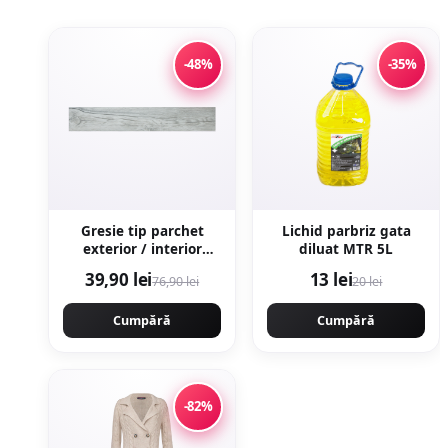
-48%
-35%
Gresie tip parchet
Lichid parbriz gata
exterior / interior
diluat MTR 5L
Samba Multi 15 x 90
39,90 lei
13 lei
76,90 lei
20 lei
cm mata portelanata
antiderapanta
Cumpără
Cumpără
-82%