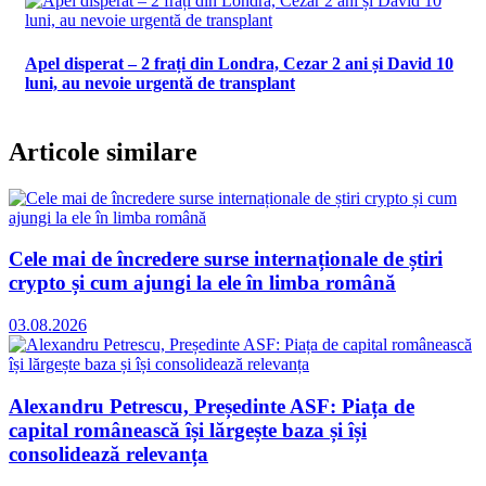
Apel disperat – 2 frați din Londra, Cezar 2 ani și David 10
luni, au nevoie urgentă de transplant
Articole similare
Cele mai de încredere surse internaționale de știri
crypto și cum ajungi la ele în limba română
03.08.2026
Alexandru Petrescu, Președinte ASF: Piața de
capital românească își lărgește baza și își
consolidează relevanța