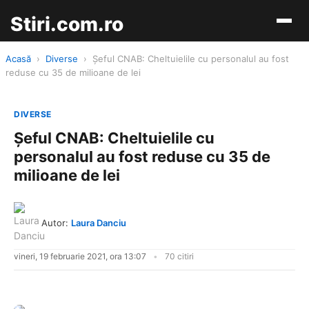
Stiri.com.ro
Acasă
›
Diverse
›
Şeful CNAB: Cheltuielile cu personalul au fost
reduse cu 35 de milioane de lei
DIVERSE
Şeful CNAB: Cheltuielile cu
personalul au fost reduse cu 35 de
milioane de lei
Autor:
Laura Danciu
vineri, 19 februarie 2021, ora 13:07
70 citiri