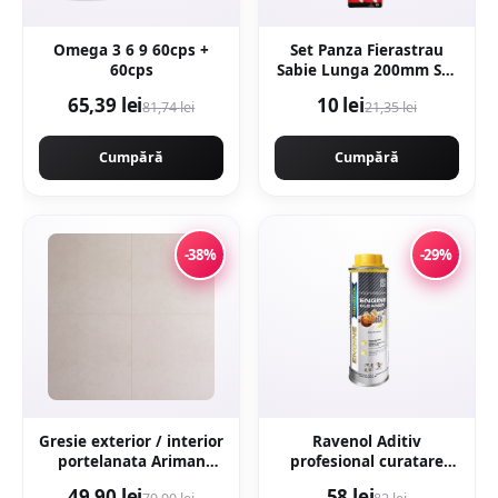
Omega 3 6 9 60cps +
Set Panza Fierastrau
60cps
Sabie Lunga 200mm Set
2 buc Metal
65,39 lei
10 lei
81,74 lei
21,35 lei
Cumpără
Cumpără
-38%
-29%
Gresie exterior / interior
Ravenol Aditiv
portelanata Ariman
profesional curatare
Bone 60 x 60 cm mata
motor engine flush -
49,90 lei
58 lei