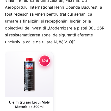
Vineri 19 februarie din acest an, Pista nr. 2 a
Aeroportului Internaţional Henri Coandă Bucureşti a
fost redeschisă vineri pentru traficul aerian, ca
urmare a finalizării şi recepţionării lucrărilor la
obiectivul de investiţii „Modernizare a pistei 08L-26R
şi resistematizarea zonei de siguranţă aferente
(inclusiv la căile de rulare N, W, V, O)”.
-30%
Ulei filtru aer Liqui Moly
Motorbike 500ml