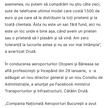
asemenea, nu putem să cumpărăm nu ştiu câte zeci,
sute de telefoane ultimul model care costă 1.500 de
euro şi pe care să le distribuim la toţi prietenii şi la
toată clientela. Ăsta nu este un sac fără fund, aici nu
este un loc unde e bine aşa, când avem un prieten
sau o prietenă să-l plasăm şi să vină. Am zero
toleranţă la lucrurile astea şi nu se vor mai întâmpla”,
a avertizat Drulă.
În conducerea aeroporturilor Otopeni şi Băneasa se
află profesionişti şi începând din 29 ianuarie, s -a
adăugat un nou director general şi un nou Consiliu de
Administraţie, a anunţat pe Facebook ministrul
Transporturilor şi Infrastructurii, Cătălin Drulă.
„Compania Naţională Aeroporturi Bucureşti a avut