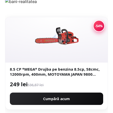
-54%
8.5 CP *MEGA* Drujba pe benzina 8.5cp, 58cmc,
12000rpm, 400mm, MOTOYAMA JAPAN 9800
CMP9800
249 lei
536,87 lei
Cumpără acum