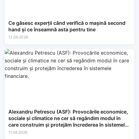
Ce găsesc experții când verifică o mașină second
hand și ce înseamnă asta pentru tine
12.06.2026
Alexandru Petrescu (ASF): Provocările economice,
sociale și climatice ne cer să regândim modul în
care construim și protejăm încrederea în sistemele
financiare.
11.06.2026