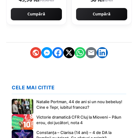
79,90 lei
82 lei
rectificata aspect
300ML
ciment
Cumpără
Cumpără
CELE MAI CITITE
Natalie Portman, 44 de ani si un nou bebeluș!
Cine e Tepr, iubitul francez?
Victorie dramatică CFR Cluj la Mioveni – Păun
erou, doi jucători, nota 4
Constanța – Clarisa (14 ani) – 4 de DA la