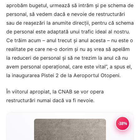
aprobăm bugetul, urmează să intrăm şi pe schema de
personal, să vedem dacă e nevoie de restructurări
sau de reaşezări la anumite direcţii, pentru că schema
de personal este adaptată unui trafic ideal al nostru.
Ce trăim acum – anul trecut şi anul acesta – nu este o
realitate pe care ne-o dorim şi nu aş vrea să apelăm
la reduceri de personal şi să ne trezim la anul că nu
avem personal operaţional, care este vital”, a spus el,
la inaugurarea Pistei 2 de la Aeroportul Otopeni.
În viitorul apropiat, la CNAB se vor opera
restructurări numai dacă va fi nevoie.
-38%