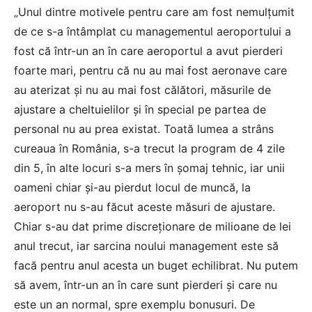
„Unul dintre motivele pentru care am fost nemulţumit
de ce s-a întâmplat cu managementul aeroportului a
fost că într-un an în care aeroportul a avut pierderi
foarte mari, pentru că nu au mai fost aeronave care
au aterizat şi nu au mai fost călători, măsurile de
ajustare a cheltuielilor şi în special pe partea de
personal nu au prea existat. Toată lumea a strâns
cureaua în România, s-a trecut la program de 4 zile
din 5, în alte locuri s-a mers în şomaj tehnic, iar unii
oameni chiar şi-au pierdut locul de muncă, la
aeroport nu s-au făcut aceste măsuri de ajustare.
Chiar s-au dat prime discreţionare de milioane de lei
anul trecut, iar sarcina noului management este să
facă pentru anul acesta un buget echilibrat. Nu putem
să avem, într-un an în care sunt pierderi şi care nu
este un an normal, spre exemplu bonusuri. De