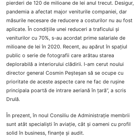
pierderi de 120 de milioane de lei anul trecut. Desigur,
pandemia a afectat major veniturile companiei, dar
măsurile necesare de reducere a costurilor nu au fost
aplicate. În condiţiile unei reduceri a traficului şi
veniturilor cu 70%, s-au acordat prime salariale de
milioane de lei în 2020. Recent, au apărut în spaţiul
public o serie de fotografii care arătau starea
deplorabilă a interiorului clădirii. I-am cerut noului
director general Cosmin Peşteşan să se ocupe cu
prioritate de aceste aspecte care ne fac de ruşine
principala poartă de intrare aeriană în ţară”, a scris
Drulă.
În prezent, în noul Consiliu de Administraţie membrii
sunt atât specialişti în aviaţie, cât şi oameni cu profil
solid în business, finanţe şi audit.