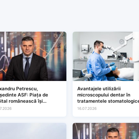
xandru Petrescu,
Avantajele utilizării
dinte ASF: Piața de
microscopului dentar în
ital românească își
tratamentele stomatologic
gește baza și își
7.2026
16.07.2026
solidează relevanța