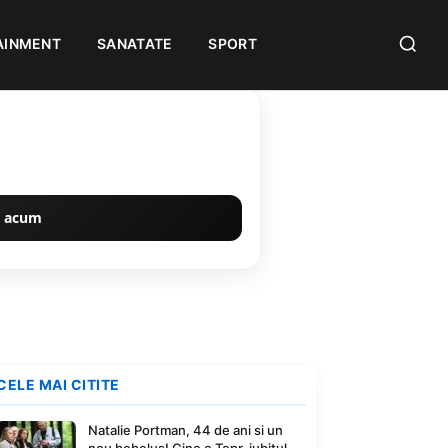
AINMENT
SANATATE
SPORT
 acum
CELE MAI CITITE
Natalie Portman, 44 de ani si un