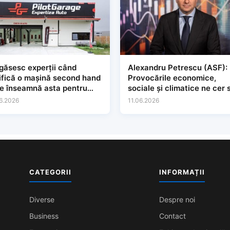
găsesc experții când
Alexandru Petrescu (ASF):
ifică o mașină second hand
Provocările economice,
ce înseamnă asta pentru
sociale și climatice ne cer 
e
regândim modul în care
6.2026
11.06.2026
construim și protejăm
încrederea în sistemele
financiare.
CATEGORII
INFORMAȚII
Diverse
Despre noi
Business
Contact