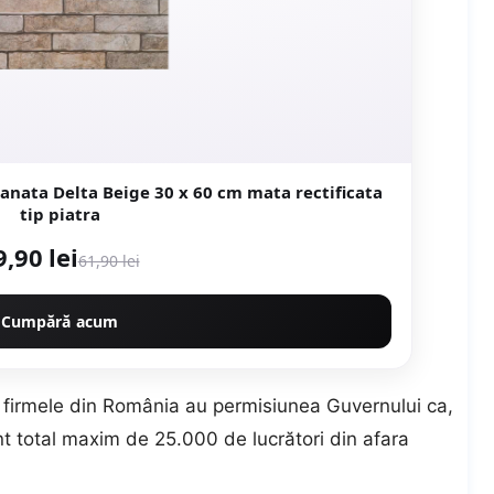
e 30 x 60 cm mata rectificata
tip piatra
9,90 lei
61,90 lei
Cumpără acum
ă, firmele din România au permisiunea Guvernului ca,
nt total maxim de 25.000 de lucrători din afara