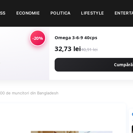
ESS
ECONOMIE
POLITICA
LIFESTYLE
ENTERT
Omega 3-6-9 40cps
-20%
32,73 lei
40,91 lei
Cumpără
000 de muncitori din Bangladesh