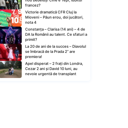
nou bebeluș! Cine e Tepr, iubitul
francez?
Victorie dramatică CFR Cluj la
Mioveni – Păun erou, doi jucători,
nota 4
Constanța – Clarisa (14 ani) – 4 de
DA la Românii au talent. Ce sfaturi a
primit?
La 20 de ani de la succes – Diavolul
se îmbracă de la Prada 2” are
premiera!
Apel disperat – 2 frați din Londra,
Cezar 2 ani și David 10 luni, au
nevoie urgentă de transplant