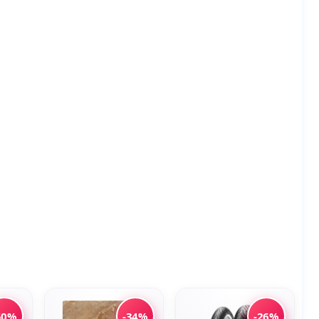
50%
-34%
-26%