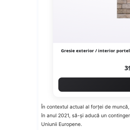
Gresie exterior / interior portelanata Delta Beig
3
În contextul actual al forţei de munc
în anul 2021, să-şi aducă un continge
Uniunii Europene.