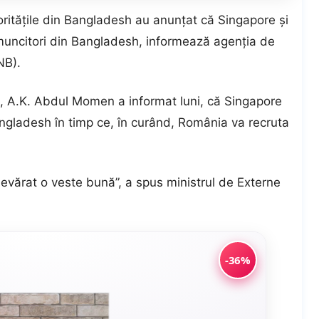
rităţile din Bangladesh au anunţat că Singapore şi
uncitori din Bangladesh, informează agenţia de
NB).
ne, A.K. Abdul Momen a informat luni, că Singapore
ngladesh în timp ce, în curând, România va recruta
evărat o veste bună”, a spus ministrul de Externe
-36%