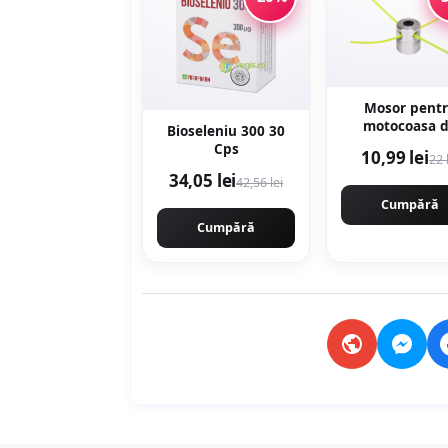
Mosor pent
motocoasa 
Bioseleniu 300 30
aluminiu cu 4 
Cps
10,99 lei
22 
NYLON, mont
34,05 lei
rapid. CMP15
42,56 lei
Cumpără
Cumpără