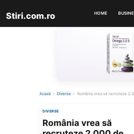
HOME
BUSIN
Stiri.com.ro
Acasă
›
Diverse
›
România vrea să recruteze 2.
DIVERSE
România vrea să
recruteze 2.000 de