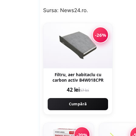
Sursa:
News24.ro
.
-26%
Filtru, aer habitaclu cu
carbon activ B4W018CPR
42 lei
57 lei
Cumpără
-20%
-