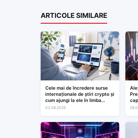
ARTICOLE SIMILARE
Cele mai de încredere surse
Ale
internaționale de știri crypto și
Preșe
cum ajungi la ele în limba
cap
română
lăr
03.08.2026
28.0
con