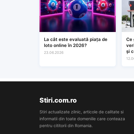
La cât este evaluată piața de
Ce 
loto online în 2026?
ver
și 
23.06.2026
tin
12.0
Stiri.com.ro
Stiri actualizate zilnic, articole de calitate si
informatii din toate domeniile care conteaza
pentru cititorii din Romania.