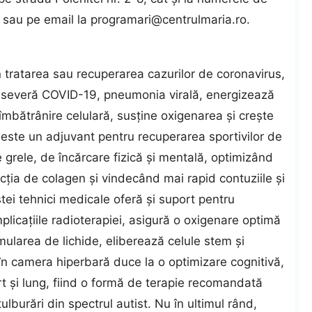
sau pe email la
programari@centrulmaria.ro
.
n tratarea sau recuperarea cazurilor de coronavirus,
 severă COVID-19, pneumonia virală, energizează
îmbătrânire celulară, susține oxigenarea și crește
 este un adjuvant pentru recuperarea sportivilor de
grele, de încărcare fizică și mentală, optimizând
cția de colagen și vindecând mai rapid contuziile și
stei tehnici medicale oferă şi suport pentru
licațiile radioterapiei, asigură o oxigenare optimă
mularea de lichide, eliberează celule stem și
în camera hiperbară duce la o optimizare cognitivă,
 şi lung, fiind o formă de terapie recomandată
ulburări din spectrul autist. Nu în ultimul rând,