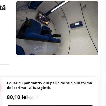
tă
Colier cu pandantiv din perla de sticla in forma
de lacrima - Alb/Argintiu
80,10 lei
400 lei