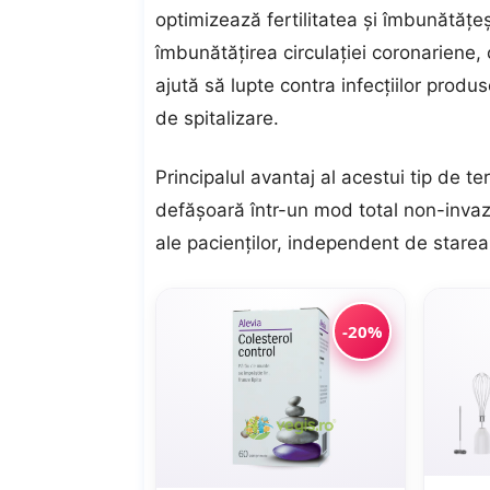
optimizează fertilitatea și îmbunătățeș
îmbunătăţirea circulaţiei coronariene, 
ajută să lupte contra infecțiilor produ
de spitalizare.
Principalul avantaj al acestui tip de t
defăşoară într-un mod total non-invazi
ale pacienţilor, independent de starea 
-20%