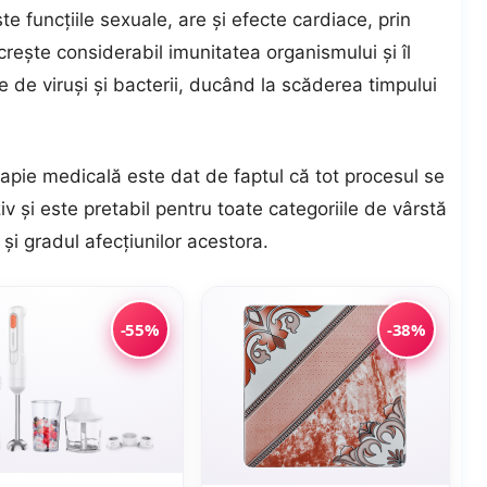
te funcțiile sexuale, are şi efecte cardiace, prin
creşte considerabil imunitatea organismului și îl
se de viruși și bacterii, ducând la scăderea timpului
erapie medicală este dat de faptul că tot procesul se
v şi este pretabil pentru toate categoriile de vârstă
şi gradul afecţiunilor acestora.
-55%
-38%