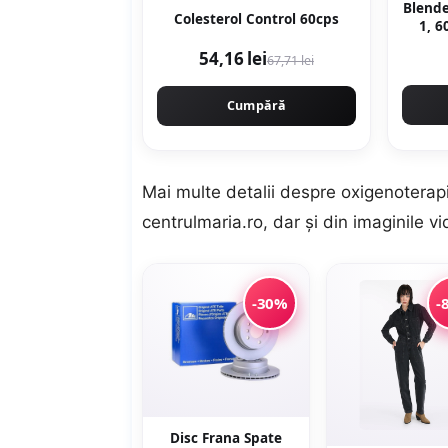
Blende
Colesterol Control 60cps
1, 6
D
54,16 lei
67,71 lei
Cumpără
Mai multe detalii despre oxigenoterapie
centrulmaria.ro
, dar şi din imaginile v
-30%
-
Disc Frana Spate