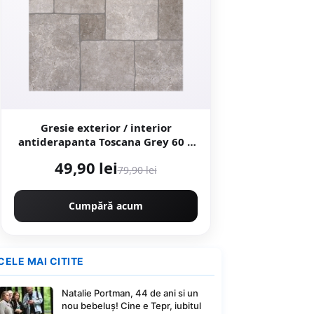
Gresie exterior / interior
antiderapanta Toscana Grey 60 x
60 cm mata portelanata
49,90 lei
rectificata tip piatra naturala
79,90 lei
Cumpără acum
CELE MAI CITITE
Natalie Portman, 44 de ani si un
nou bebeluș! Cine e Tepr, iubitul