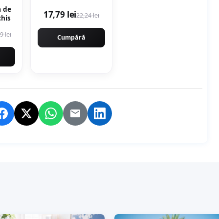
a de
17,79 lei
22,24 lei
chis
9 lei
Cumpără