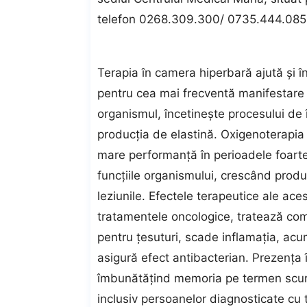
telefon 0268.309.300/ 0735.444.085 
Terapia în camera hiperbară ajută şi î
pentru cea mai frecventă manifestare
organismul, încetineşte procesului de 
producția de elastină. Oxigenoterapia
mare performanţă în perioadele foarte 
funcțiile organismului, crescând produ
leziunile. Efectele terapeutice ale ace
tratamentele oncologice, tratează comp
pentru țesuturi, scade inflamația, acu
asigură efect antibacterian. Prezenţa 
îmbunătățind memoria pe termen scurt
inclusiv persoanelor diagnosticate cu t