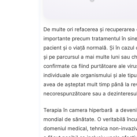
De multe ori refacerea şi recuperarea 
importante precum tratamentul în sine,
pacient şi o viaţă normală. Şi în cazul
şi pe parcursul a mai multe luni sau ch
confirmate ca fiind purtătoare ale viru
individuale ale organismului şi ale tipu
avea de aşteptat mult timp până la rev
necorespunzătoare sau a dezinteresul
Terapia în camera hiperbară a devenit 
mondial de sănătate. O veritabilă încu
domeniul medical, tehnica non-invaziv