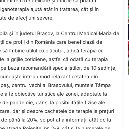
uni extrem de delicate şi dificile să poată fi
enoterapia ajută atât în tratarea, cât şi în
ute de afecţiuni severe.
ilă şi în judeţul Braşov, la Centrul Medical Maria de
uţii de profil din România care beneficiază de
 să îmbine utilul cu plăcutul, adică terapia cu
 la grijile cotidiene, astfel că odată cu terapia
 pe baza recomandării specialiştilor, de 10 şedinţe,
 a cunoaşte într-un mod relaxant cetatea din
peş, centrul vechi al Braşovului, muntele Tâmpa
 alte obiective turistice ale zonei, adaptate la
de pandemie, dar şi la posibilităţile fizice ale
zare, dar şi despre pachetele de terapie la preţuri
 de până la 20%, se pot afla informaţii atât de la
pe strada Poienitei nr. 2-8, cât şi la numerele de