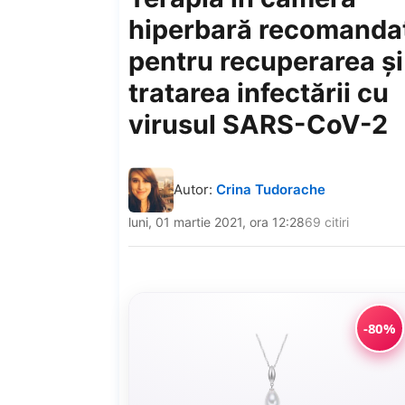
hiperbară recomanda
pentru recuperarea şi
tratarea infectării cu
virusul SARS-CoV-2
Autor:
Crina Tudorache
luni, 01 martie 2021, ora 12:28
69 citiri
-80%