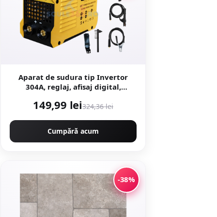
Aparat de sudura tip Invertor
304A, reglaj, afisaj digital,
ventilat, 1.6-4mm, Next
149,99 lei
Generation - URAL MASH
324,36 lei
PROFESSIONAL CMP1694
Cumpără acum
-38%