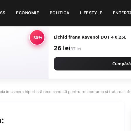
ESS
ECONOMIE
POLITICA
LIFESTYLE
ENTERT
Lichid frana Ravenol DOT 4 0,25L
-30%
26 lei
37 lei
Cumpără
pia în camera hiperbară recomandată pentru recuperarea şi tratarea infe
: