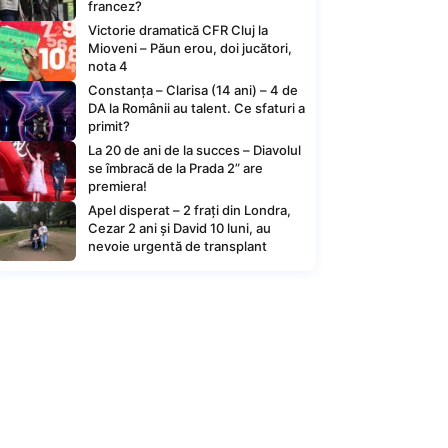
francez?
Victorie dramatică CFR Cluj la
Mioveni – Păun erou, doi jucători,
nota 4
Constanța – Clarisa (14 ani) – 4 de
DA la Românii au talent. Ce sfaturi a
primit?
La 20 de ani de la succes – Diavolul
se îmbracă de la Prada 2” are
premiera!
Apel disperat – 2 frați din Londra,
Cezar 2 ani și David 10 luni, au
nevoie urgentă de transplant