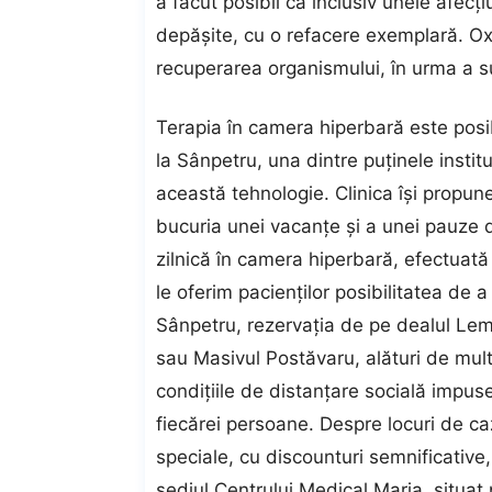
a făcut posibil ca inclusiv unele afecţi
depăşite, cu o refacere exemplară. Oxig
recuperarea organismului, în urma a s
Terapia în camera hiperbară este posib
la Sânpetru, una dintre puţinele instit
această tehnologie. Clinica îşi propune
bucuria unei vacanţe şi a unei pauze de
zilnică în camera hiperbară, efectuată
le oferim pacienţilor posibilitatea de
Sânpetru, rezervaţia de pe dealul Lem
sau Masivul Postăvaru, alături de multe
condiţiile de distanţare socială impuse 
fiecărei persoane. Despre locuri de ca
speciale, cu discounturi semnificative,
sediul Centrului Medical Maria, situat 