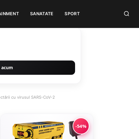
AINMENT
SANATATE
SPORT
 acum
ctării cu virusul SARS-CoV-2
-54%