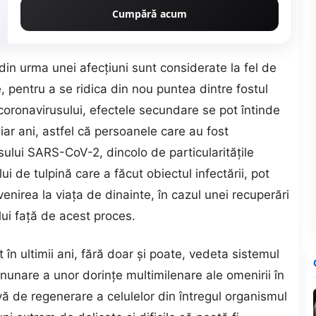
Cumpără acum
din urma unei afecţiuni sunt considerate la fel de
 pentru a se ridica din nou puntea dintre fostul
 coronavirusului, efectele secundare se pot întinde
iar ani, astfel că persoanele care au fost
sului SARS-CoV-2, dincolo de particularităţile
lui de tulpină care a făcut obiectul infectării, pot
enirea la viaţa de dinainte, în cazul unei recuperări
ui faţă de acest proces.
în ultimii ani, fără doar şi poate, vedeta sistemul
nunare a unor dorinţe multimilenare ale omenirii în
ă de regenerare a celulelor din întregul organismul