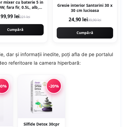
r mixer cu baterie 5 in
Gresie interior Santorini 30 x
0W, fara fir, 0.5L, alb,
30 cm lucioasa
ecakila KMJB042W
99,99 lei
221 lei
24,90 lei
39,90 lei
Cumpără
Cumpără
, dar şi informaţii inedite, poţi afla de pe portalul
ideo referitoare la camera hiperbară:
80%
-20%
Silfide Detox 30cpr