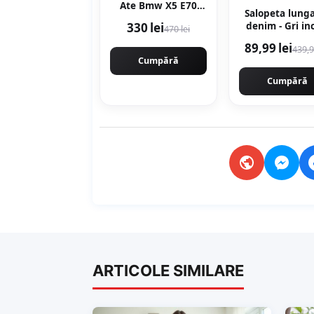
Ate Bmw X5 E70
Salopeta lung
2006-2013 24.0120-
330 lei
denim - Gri in
470 lei
0206.1
89,99 lei
439,9
Cumpără
Cumpără
ARTICOLE SIMILARE