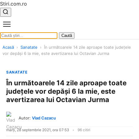
Stiri.com.ro
Caută
Acasă
›
Sanatate
›
În următoarele 14 zile aproape toate județele
vor depăși 6 la mie, este avertizarea lui Octavian Jurma
SANATATE
În următoarele 14 zile aproape toate
județele vor depăși 6 la mie, este
avertizarea lui Octavian Jurma
Autor:
Vlad Cazacu
marți, 28 septembrie 2021, ora 07:53
96 citiri