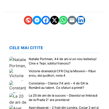
CELE MAI CITITE
Natalie Portman, 44 de ani si un nou bebeluș!
Cine e Tepr, iubitul francez?
Victorie dramatică CFR Cluj la Mioveni – Păun
erou, doi jucători, nota 4
Constanța – Clarisa (14 ani) – 4 de DA la
Românii au talent. Ce sfaturi a primit?
La 20 de ani de la succes – Diavolul se îmbracă
de la Prada 2” are premiera!
Apel disperat – 2 frați din Londra, Cezar 2 ani și