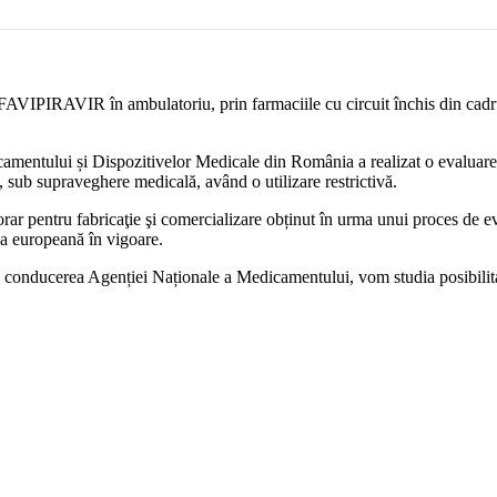
 FAVIPIRAVIR în ambulatoriu, prin farmaciile cu circuit închis din cadrul
entului și Dispozitivelor Medicale din România a realizat o evaluare în
, sub supraveghere medicală, având o utilizare restrictivă.
 pentru fabricaţie şi comercializare obținut în urma unui proces de eval
ția europeană în vigoare.
 și conducerea Agenției Naționale a Medicamentului, vom studia posibili