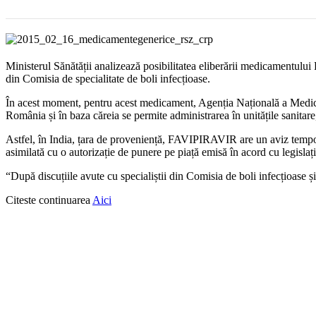
Ministerul Sănătății analizează posibilitatea eliberării medicamentului
din Comisia de specialitate de boli infecțioase.
În acest moment, pentru acest medicament, Agenția Națională a Medicam
România și în baza căreia se permite administrarea în unitățile sanitare
Astfel, în India, țara de proveniență, FAVIPIRAVIR are un aviz temporar
asimilată cu o autorizație de punere pe piață emisă în acord cu legisla
“După discuțiile avute cu specialiștii din Comisia de boli infecțioase
Citeste continuarea
Aici