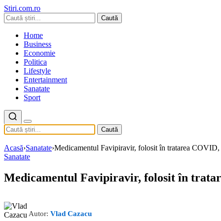
Stiri.com.ro
Caută
Home
Business
Economie
Politica
Lifestyle
Entertainment
Sanatate
Sport
Caută
Acasă
›
Sanatate
›
Medicamentul Favipiravir, folosit în tratarea COVID, 
Sanatate
Medicamentul Favipiravir, folosit în trat
Autor:
Vlad Cazacu