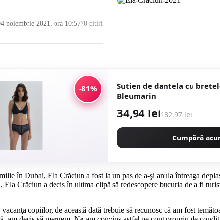
 04 noiembrie 2021, ora 10:57
70 citiri
Sutien de dantela cu bretele
-81%
Bleumarin
34,94 lei
182,97 lei
Cumpără ac
milie în Dubai, Ela Crăciun a fost la un pas de a-şi anula întreaga deplasa
la Crăciun a decis în ultima clipă să redescopere bucuria de a fi turist, 
n vacanţa copiilor, de această dată trebuie să recunosc că am fost temăto
, am decis să mergem. Ne-am convins astfel pe cont propriu de condiţiil