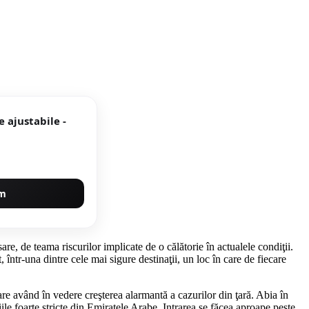
 ajustabile -
um
re, de teama riscurilor implicate de o călătorie în actualele condiţii.
într-una dintre cele mai sigure destinaţii, un loc în care de fiecare
are având în vedere creşterea alarmantă a cazurilor din ţară. Abia în
e foarte stricte din Emiratele Arabe. Intrarea se făcea aproape peste