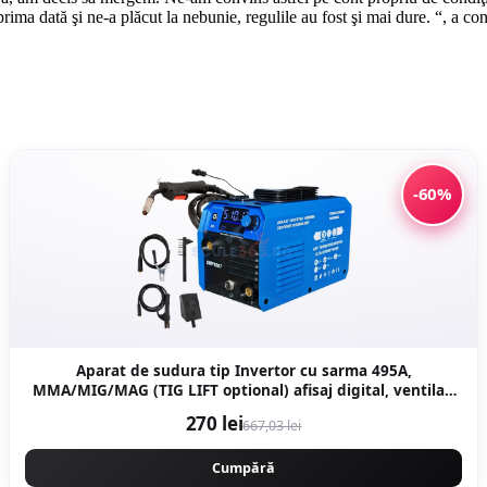
ma dată şi ne-a plăcut la nebunie, regulile au fost şi mai dure. “, a con
-60%
Aparat de sudura tip Invertor cu sarma 495A,
MMA/MIG/MAG (TIG LIFT optional) afisaj digital, ventilat,
URAL MASH IGBT TEHNOLOGY ULTRA HYBRID POWER,
270 lei
667,03 lei
CMP1697
Cumpără