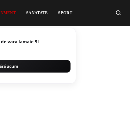
INMENT
SANATATE
SPORT
 de vara lamaie 5l
ără acum