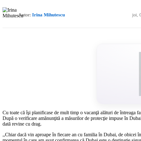
Autor:
Irina Mihutescu
joi,
Cu toate că îşi planificase de mult timp o vacanţă alături de întreaga fa
După o verificare amănunţită a măsurilor de protecţie impuse în Dubai, E
dată revine cu drag.
,,Chiar dacă vin aproape în fiecare an cu familia în Dubai, de obicei î
momentul în care am avut confirmarea că Dubai este o destinaţie sigură