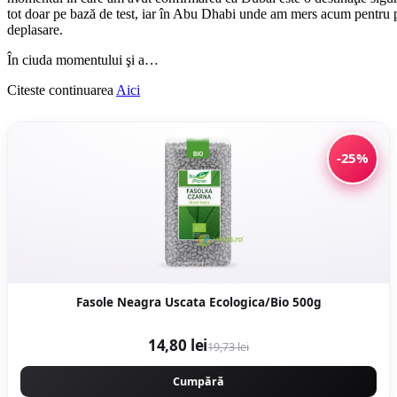
tot doar pe bază de test, iar în Abu Dhabi unde am mers acum pentru pri
deplasare.
În ciuda momentului şi a…
Citeste continuarea
Aici
-25%
Fasole Neagra Uscata Ecologica/Bio 500g
14,80 lei
19,73 lei
Cumpără