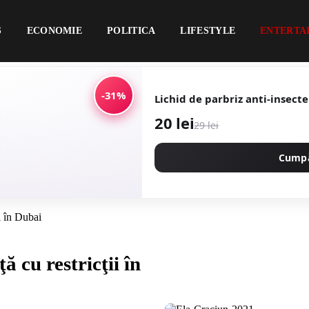
S
ECONOMIE
POLITICA
LIFESTYLE
ENTERTA
-31%
Lichid de parbriz anti-insecte
20 lei
29 lei
Cump
i în Dubai
 cu restricţii în