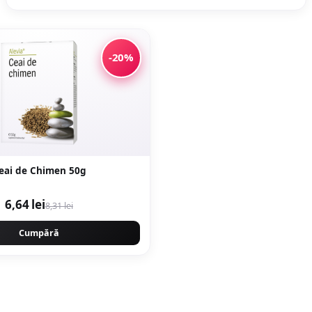
-20%
eai de Chimen 50g
6,64 lei
8,31 lei
Cumpără