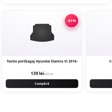
-31%
Tavita portbagaj Hyundai Elantra Vi 2016-
C
139 lei
202 lei
Cumpără