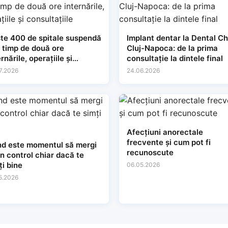
te 400 de spitale suspendă
Implant dentar la Dental Ch
i timp de două ore
Cluj-Napoca: de la prima
rnările, operațiile și
consultație la dintele final
sultațiile
7.2026
24.06.2026
Afecțiuni anorectale
frecvente și cum pot fi
d este momentul să mergi
recunoscute
un control chiar dacă te
ți bine
06.05.2026
5.2026