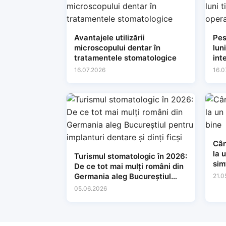
Avantajele utilizării
Pes
microscopului dentar în
lun
tratamentele stomatologice
inte
con
16.07.2026
16.0
Cân
la 
Turismul stomatologic în 2026:
sim
De ce tot mai mulți români din
Germania aleg Bucureștiul
21.0
pentru implanturi dentare și
05.06.2026
dinți ficși