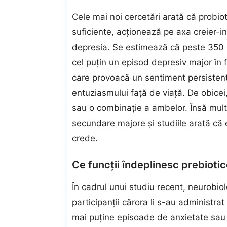
Cele mai noi cercetări arată că probio
suficiente, acționează pe axa creier-in
depresia. Se estimează că peste 350 d
cel puțin un episod depresiv major în 
care provoacă un sentiment persistent d
entuziasmului față de viață. De obicei
sau o combinație a ambelor. Însă mul
secundare majore și studiile arată că e
crede.
Ce funcții îndeplinesc prebiotic
În cadrul unui studiu recent, neurobio
participanții cărora li s-au administra
mai puține episoade de anxietate sau 