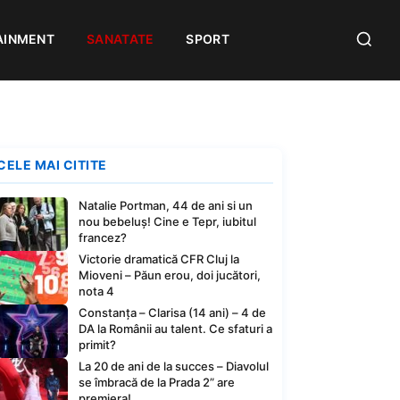
AINMENT
SANATATE
SPORT
CELE MAI CITITE
Natalie Portman, 44 de ani si un
nou bebeluș! Cine e Tepr, iubitul
francez?
Victorie dramatică CFR Cluj la
Mioveni – Păun erou, doi jucători,
nota 4
Constanța – Clarisa (14 ani) – 4 de
DA la Românii au talent. Ce sfaturi a
primit?
La 20 de ani de la succes – Diavolul
se îmbracă de la Prada 2” are
premiera!