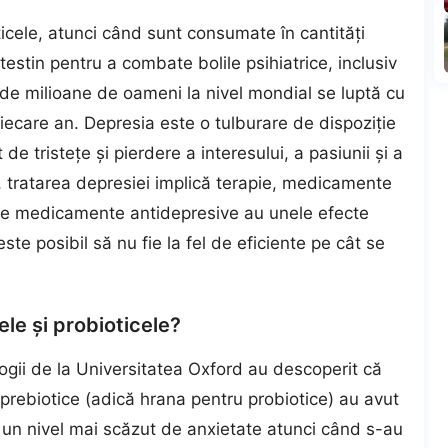
ticele, atunci când sunt consumate în cantități
testin pentru a combate bolile psihiatrice, inclusiv
e milioane de oameni la nivel mondial se luptă cu
fiecare an. Depresia este o tulburare de dispoziție
e tristețe și pierdere a interesului, a pasiunii și a
, tratarea depresiei implică terapie, medicamente
te medicamente antidepresive au unele efecte
ste posibil să nu fie la fel de eficiente pe cât se
ele și probioticele?
logii de la Universitatea Oxford au descoperit că
t prebiotice (adică hrana pentru probiotice) au avut
un nivel mai scăzut de anxietate atunci când s-au