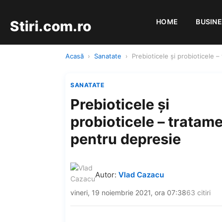
HOME
BUSIN
Stiri.com.ro
Acasă
›
Sanatate
›
Prebioticele și probioticele 
SANATATE
Prebioticele și
probioticele – tratam
pentru depresie
Autor:
Vlad Cazacu
vineri, 19 noiembrie 2021, ora 07:38
63 citiri