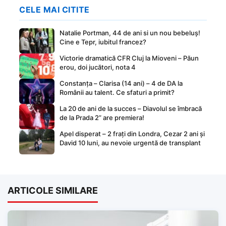
CELE MAI CITITE
Natalie Portman, 44 de ani si un nou bebeluș!
Cine e Tepr, iubitul francez?
Victorie dramatică CFR Cluj la Mioveni – Păun
erou, doi jucători, nota 4
Constanța – Clarisa (14 ani) – 4 de DA la
Românii au talent. Ce sfaturi a primit?
La 20 de ani de la succes – Diavolul se îmbracă
de la Prada 2” are premiera!
Apel disperat – 2 frați din Londra, Cezar 2 ani și
David 10 luni, au nevoie urgentă de transplant
ARTICOLE SIMILARE