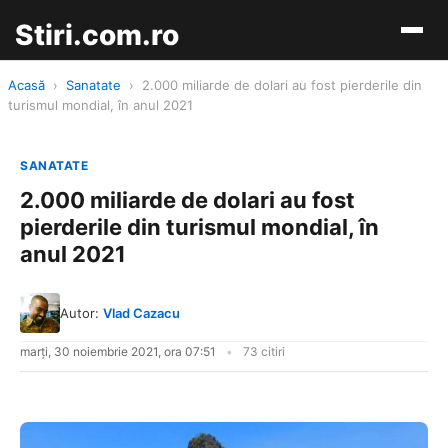
Stiri.com.ro
Acasă
›
Sanatate
›
2.000 miliarde de dolari au fost pierderile din
turismul mondial, în anul 2021
SANATATE
2.000 miliarde de dolari au fost
pierderile din turismul mondial, în
anul 2021
Autor:
Vlad Cazacu
marți, 30 noiembrie 2021, ora 07:51
73 citiri