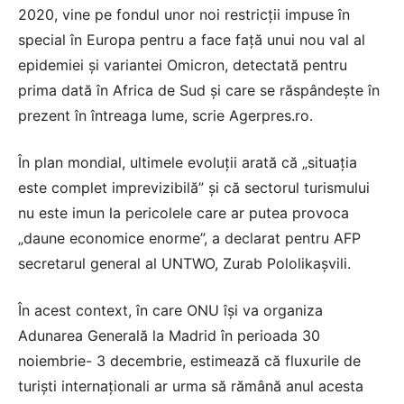
2020, vine pe fondul unor noi restricţii impuse în
special în Europa pentru a face faţă unui nou val al
epidemiei şi variantei Omicron, detectată pentru
prima dată în Africa de Sud şi care se răspândeşte în
prezent în întreaga lume, scrie Agerpres.ro.
În plan mondial, ultimele evoluţii arată că „situaţia
este complet imprevizibilă” şi că sectorul turismului
nu este imun la pericolele care ar putea provoca
„daune economice enorme”, a declarat pentru AFP
secretarul general al UNTWO, Zurab Pololikaşvili.
În acest context, în care ONU îşi va organiza
Adunarea Generală la Madrid în perioada 30
noiembrie- 3 decembrie, estimează că fluxurile de
turişti internaţionali ar urma să rămână anul acesta