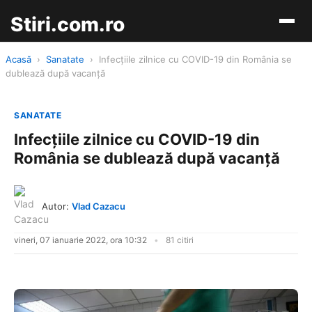
Stiri.com.ro
Acasă
›
Sanatate
›
Infecțiile zilnice cu COVID-19 din România se
dublează după vacanță
SANATATE
Infecțiile zilnice cu COVID-19 din
România se dublează după vacanță
Autor:
Vlad Cazacu
vineri, 07 ianuarie 2022, ora 10:32
81 citiri