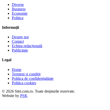
Diverse
Business
Economie
Politica
Informații
Despre noi
Contact
Echipa redacțională
Publicitate
Legal
Home
Termeni și condiții
Politica de confidențialitate
Politica cookies
© 2026 Stiri.com.ro. Toate drepturile rezervate.
Website by
PSK