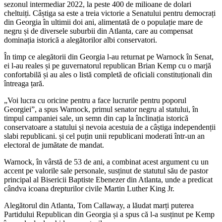
sezonul intermediar 2022, la peste 400 de milioane de dolari
cheltuiți. Câștiga sa este a treia victorie a Senatului pentru democrați
din Georgia în ultimii doi ani, alimentată de o populație mare de
negru și de diversele suburbii din Atlanta, care au compensat
dominația istorică a alegătorilor albi conservatori.
În timp ce alegătorii din Georgia l-au returnat pe Warnock în Senat,
ei l-au reales și pe guvernatorul republican Brian Kemp cu o marjă
confortabilă și au ales o listă completă de oficiali constituționali din
întreaga țară.
„Voi lucra cu oricine pentru a face lucrurile pentru poporul
Georgiei”, a spus Warnock, primul senator negru al statului, în
timpul campaniei sale, un semn din cap la înclinația istorică
conservatoare a statului și nevoia acestuia de a câștiga independenții
slabi republicani. și cel puțin unii republicani moderati într-un an
electoral de jumătate de mandat.
Warnock, în vârstă de 53 de ani, a combinat acest argument cu un
accent pe valorile sale personale, susținut de statutul său de pastor
principal al Bisericii Baptiste Ebenezer din Atlanta, unde a predicat
cândva icoana drepturilor civile Martin Luther King Jr.
Alegătorul din Atlanta, Tom Callaway, a lăudat marți puterea
Partidului Republican din Georgia și a spus că l-a susținut pe Kemp