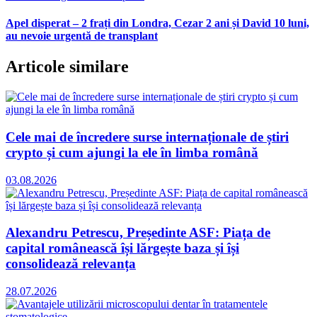
Apel disperat – 2 frați din Londra, Cezar 2 ani și David 10 luni,
au nevoie urgentă de transplant
Articole similare
Cele mai de încredere surse internaționale de știri
crypto și cum ajungi la ele în limba română
03.08.2026
Alexandru Petrescu, Președinte ASF: Piața de
capital românească își lărgește baza și își
consolidează relevanța
28.07.2026