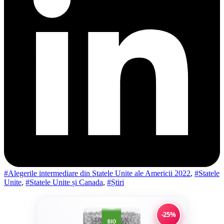
#Alegerile intermediare din Statele Unite ale Americii 2022
,
#Statele
Unite
,
#Statele Unite și Canada
,
#Știri
-25%