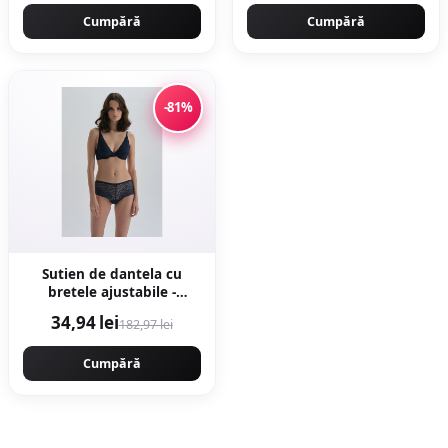
Cumpără
Cumpără
-81%
Sutien de dantela cu
bretele ajustabile -
Bleumarin
34,94 lei
182,97 lei
Cumpără