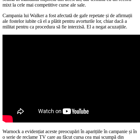
mixt la cele mai competitive curse ale sale.
Campania lui Walker a fost afectată de gafe repetate și de afirmații
ale fostelor iubite că el a plătit pentru avorturile lor, chiar dacă a
militat pentru ca procedura să fie interzisă. El a negat acuzațiile.
Warnock a evidențiat aceste preocupări în aparițiile în campanie și în
o serie de reclame TV care au făcut cursa cea mai scumpă din