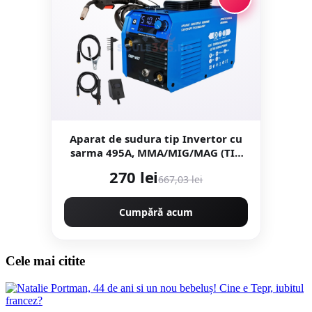
Aparat de sudura tip Invertor cu
sarma 495A, MMA/MIG/MAG (TIG
LIFT optional) afisaj digital,
270 lei
667,03 lei
ventilat, URAL MASH IGBT
TEHNOLOGY ULTRA HYBRID
POWER, CMP1697
Cumpără acum
Cele mai citite