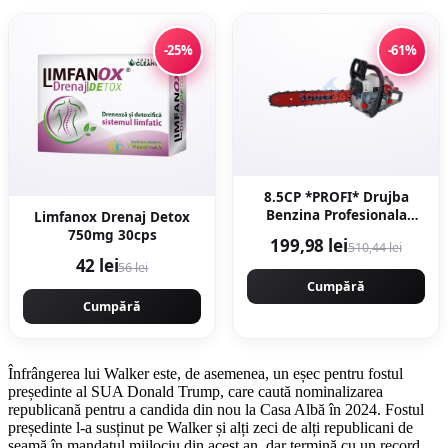
-25%
-61%
8.5CP *PROFI* Drujba
Benzina Profesionala
Limfanox Drenaj Detox
8.5CP 5.5KW, 58CC,
750mg 30cps
199,98 lei
510,44 lei
9000rpm, 40cm, Easy-
42 lei
56 lei
Start NEXT Generation,
Motoyama Japan
Cumpără
CMP1312
Cumpără
Înfrângerea lui Walker este, de asemenea, un eșec pentru fostul
președinte al SUA Donald Trump, care caută nominalizarea
republicană pentru a candida din nou la Casa Albă în 2024. Fostul
președinte l-a susținut pe Walker și alți zeci de alți republicani de
seamă în mandatul mijlociu din acest an, dar termină cu un record