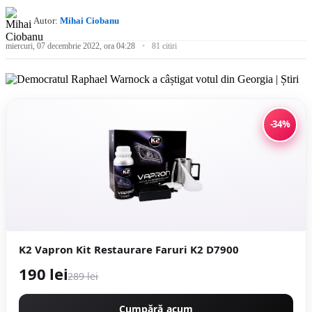
Autor:
Mihai Ciobanu
miercuri, 07 decembrie 2022, ora 04:28
81 citiri
-34%
K2 Vapron Kit Restaurare Faruri K2 D7900
190 lei
289 lei
Cumpără acum