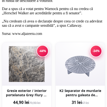
în runda de deschidere a voturilor.
Dar a spus că a votat pentru Warnock pentru că nu credea că
„Herschel Walker are acreditările pentru a fi senator”.
„Nu credeam că avea o declarație despre ceea ce crede cu adevărat
sau că a avut o campanie sensibilă”, a spus Callaway.
Sursa: www.aljazeera.com
-44%
-34%
Gresie exterior / interior
K2 Separator de murdarie
portelanata Grey Flury 60
pentru galeata de
x 120 cm lucioasa
detailing
44,90 lei
31 lei
79,90 lei
47 lei
rectificata tip marmura