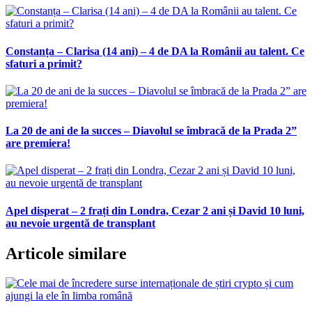
Constanța – Clarisa (14 ani) – 4 de DA la Românii au talent. Ce
sfaturi a primit?
La 20 de ani de la succes – Diavolul se îmbracă de la Prada 2”
are premiera!
Apel disperat – 2 frați din Londra, Cezar 2 ani și David 10 luni,
au nevoie urgentă de transplant
Articole similare