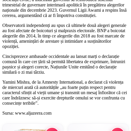
trimestrial de guvernare interimară apolitică în pregătirea alegerilor
naționale din decembrie 2023. Guvernul Ligii Awami a respins însă
cererea, argumentând că ar fi împotriva constituției.
Observatorii independenți au spus că ultimele două alegeri generale
au fost afectate de boicoturi și malpraxis electorale. BNP a boicotat
alegerile din 2014, în timp ce alegerile din 2018 au fost marcate de
violență, amenințări de arestare și intimidare a susținătorilor
opoziției.
Cincisprezece ambasade occidentale au lansat marți o declarație
comună în care cer țării să permită libertatea de exprimare, întruniri
pașnice și alegeri corecte, Națiunile Unite emitând o declarație
similară o zi mai târziu.
Yamini Mishra, de la Amnesty International, a declarat că violența
de miercuri arată că autoritățile „au foarte puțin respect pentru
caracterul sfințit al vieții umane și transmit un mesaj înfiorător că cei
care îndrăznesc să-și exercite drepturile omului se vor confrunta cu
consecințe teribile”.
Sursa: www.aljazeera.com