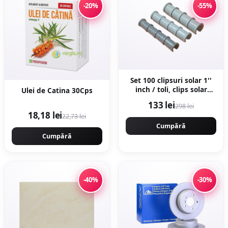
-20%
-55%
Set 100 clipsuri solar 1''
inch / toli, clips solar
Ulei de Catina 30Cps
profesional
133 lei
298 lei
18,18 lei
22,73 lei
Cumpără
Cumpără
-40%
-30%