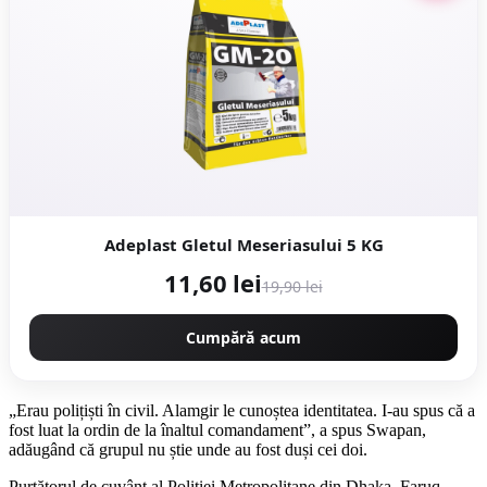
Adeplast Gletul Meseriasului 5 KG
11,60 lei
19,90 lei
Cumpără acum
„Erau polițiști în civil. Alamgir le cunoștea identitatea. I-au spus că a
fost luat la ordin de la înaltul comandament”, a spus Swapan,
adăugând că grupul nu știe unde au fost duși cei doi.
Purtătorul de cuvânt al Poliției Metropolitane din Dhaka, Faruq