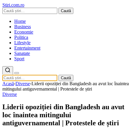
Stiri.com.ro
Caută
Home
Business
Economie
Politica
Lifestyle
Entertainment
Sanatate
Sport
Caută
Acasă
›
Diverse
›
Liderii opoziției din Bangladesh au avut loc înaintea
mitingului antiguvernamental | Protestele de știri
Diverse
Liderii opoziției din Bangladesh au avut
loc înaintea mitingului
antiguvernamental | Protestele de știri