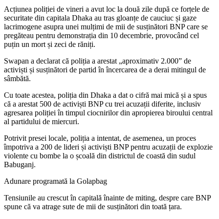
Acțiunea poliției de vineri a avut loc la două zile după ce forțele de
securitate din capitala Dhaka au tras gloanțe de cauciuc și gaze
lacrimogene asupra unei mulțimi de mii de susținători BNP care se
pregăteau pentru demonstrația din 10 decembrie, provocând cel
puțin un mort și zeci de răniți.
Swapan a declarat că poliția a arestat „aproximativ 2.000” de
activiști și susținători de partid în încercarea de a derai mitingul de
sâmbătă.
Cu toate acestea, poliția din Dhaka a dat o cifră mai mică și a spus
că a arestat 500 de activiști BNP cu trei acuzații diferite, inclusiv
agresarea poliției în timpul ciocnirilor din apropierea biroului central
al partidului de miercuri.
Potrivit presei locale, poliția a intentat, de asemenea, un proces
împotriva a 200 de lideri și activiști BNP pentru acuzații de explozie
violente cu bombe la o școală din districtul de coastă din sudul
Babuganj.
Adunare programată la Golapbag
Tensiunile au crescut în capitală înainte de miting, despre care BNP
spune că va atrage sute de mii de susținători din toată țara.