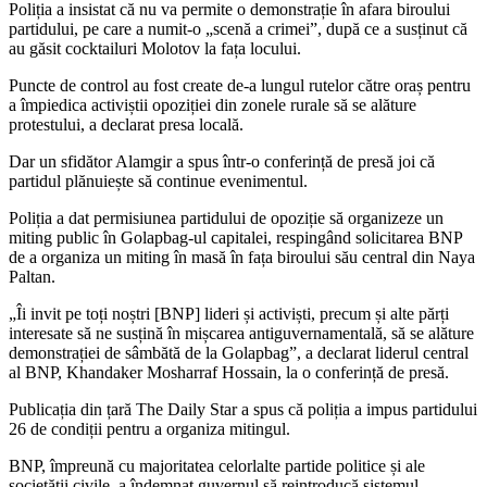
Poliția a insistat că nu va permite o demonstrație în afara biroului
partidului, pe care a numit-o „scenă a crimei”, după ce a susținut că
au găsit cocktailuri Molotov la fața locului.
Puncte de control au fost create de-a lungul rutelor către oraș pentru
a împiedica activiștii opoziției din zonele rurale să se alăture
protestului, a declarat presa locală.
Dar un sfidător Alamgir a spus într-o conferință de presă joi că
partidul plănuiește să continue evenimentul.
Poliția a dat permisiunea partidului de opoziție să organizeze un
miting public în Golapbag-ul capitalei, respingând solicitarea BNP
de a organiza un miting în masă în fața biroului său central din Naya
Paltan.
„Îi invit pe toți noștri [BNP] lideri și activiști, precum și alte părți
interesate să ne susțină în mișcarea antiguvernamentală, să se alăture
demonstrației de sâmbătă de la Golapbag”, a declarat liderul central
al BNP, Khandaker Mosharraf Hossain, la o conferință de presă.
Publicația din țară The Daily Star a spus că poliția a impus partidului
26 de condiții pentru a organiza mitingul.
BNP, împreună cu majoritatea celorlalte partide politice și ale
societății civile, a îndemnat guvernul să reintroducă sistemul