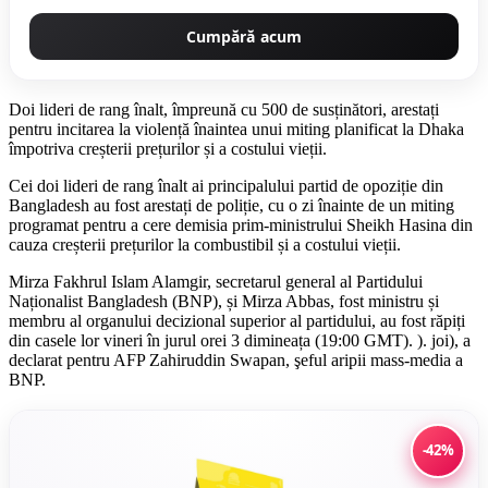
Cumpără acum
Doi lideri de rang înalt, împreună cu 500 de susținători, arestați
pentru incitarea la violență înaintea unui miting planificat la Dhaka
împotriva creșterii prețurilor și a costului vieții.
Cei doi lideri de rang înalt ai principalului partid de opoziție din
Bangladesh au fost arestați de poliție, cu o zi înainte de un miting
programat pentru a cere demisia prim-ministrului Sheikh Hasina din
cauza creșterii prețurilor la combustibil și a costului vieții.
Mirza Fakhrul Islam Alamgir, secretarul general al Partidului
Naționalist Bangladesh (BNP), și Mirza Abbas, fost ministru și
membru al organului decizional superior al partidului, au fost răpiți
din casele lor vineri în jurul orei 3 dimineața (19:00 GMT). ). joi), a
declarat pentru AFP Zahiruddin Swapan, şeful aripii mass-media a
BNP.
-42%