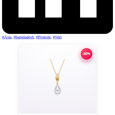
#Asia
,
#bangladesh
,
#Proteste
,
#Știri
-80%