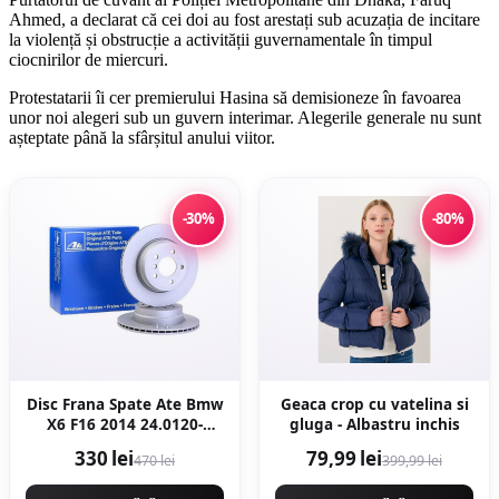
Ahmed, a declarat că cei doi au fost arestați sub acuzația de incitare
la violență și obstrucție a activității guvernamentale în timpul
ciocnirilor de miercuri.
Protestatarii îi cer premierului Hasina să demisioneze în favoarea
unor noi alegeri sub un guvern interimar. Alegerile generale nu sunt
așteptate până la sfârșitul anului viitor.
-30%
-80%
Disc Frana Spate Ate Bmw
Geaca crop cu vatelina si
X6 F16 2014 24.0120-
gluga - Albastru inchis
0206.1
330 lei
79,99 lei
470 lei
399,99 lei