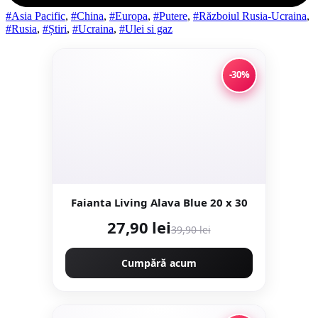
#Asia Pacific
,
#China
,
#Europa
,
#Putere
,
#Războiul Rusia-Ucraina
,
#Rusia
,
#Știri
,
#Ucraina
,
#Ulei si gaz
-30%
Faianta Living Alava Blue 20 x 30
27,90 lei
39,90 lei
Cumpără acum