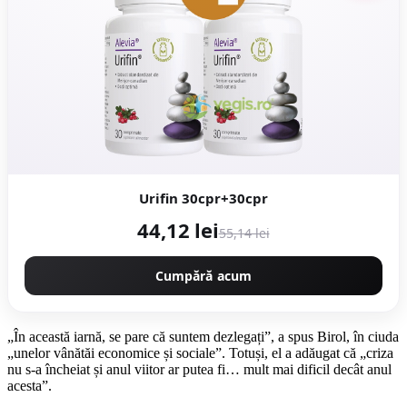
Urifin 30cpr+30cpr
44,12 lei
55,14 lei
Cumpără acum
„În această iarnă, se pare că suntem dezlegați”, a spus Birol, în ciuda
„unelor vânătăi economice și sociale”. Totuși, el a adăugat că „criza
nu s-a încheiat și anul viitor ar putea fi… mult mai dificil decât anul
acesta”.