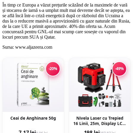
În timp ce Europa a văzut prețurile scăzând de la maximele de vară
și stocarea de iarnă s-a umplut mult mai devreme decât se aștepta, ea
se află încă într-o criză energetică după ce războiul din Ucraina a
dus la o reducere masivă a aprovizionării cu gaze naturale din Rusia,
de la care UE a primit aproximativ. 40% din oferta sa. Acum
concurează pentru GNL-ul mai scump care sosește cu vaporul din
locuri precum SUA și Qatar.
Sursa: www.aljazeera.com
-20%
-49%
Ceai de Anghinare 50g
Nivela Laser cu Trepied
16 Linii, 25m, Display LCD,
Timp de Nivelare ≤ 5s,
7,17 lei
198 lei