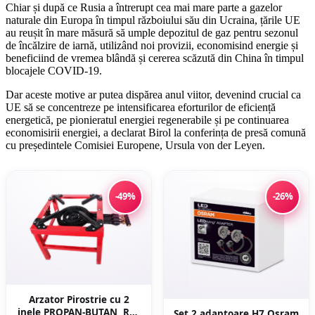
Chiar și după ce Rusia a întrerupt cea mai mare parte a gazelor
naturale din Europa în timpul războiului său din Ucraina, țările UE
au reușit în mare măsură să umple depozitul de gaz pentru sezonul
de încălzire de iarnă, utilizând noi provizii, economisind energie și
beneficiind de vremea blândă și cererea scăzută din China în timpul
blocajele COVID-19.
Dar aceste motive ar putea dispărea anul viitor, devenind crucial ca
UE să se concentreze pe intensificarea eforturilor de eficiență
energetică, pe pionieratul energiei regenerabile și pe continuarea
economisirii energiei, a declarat Birol la conferința de presă comună
cu președintele Comisiei Europene, Ursula von der Leyen.
-49%
-26%
Arzator Pirostrie cu 2
inele PROPAN-BUTAN, R02
Set 2 adaptoare H7 Osram