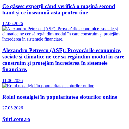
Ce găsesc experții când verifică o mașină second
hand și ce înseamnă asta pentru tine
12.06.2026
Alexandru Petrescu (ASF): Provocările economice,
sociale și climatice ne cer să regândim modul în care
construim și protejăm încrederea în sistemele
financiare.
11.06.2026
Rolul nostalgiei în popularitatea sloturilor online
27.05.2026
Stiri.com.ro