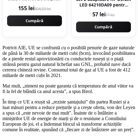
Gaz, 350x350mm, EurGas
LED 64210DA09 pentru
155 lei
304,03 lei
B4195
Ford, Renault
57 lei
77 lei
Cumpără
Cumpără
Potrivit AIE, UE se confruntă cu o posibilă penurie de gaze naturale
de până la 30 de miliarde de metri cubi (bcm), invocând posibilitatea
de a pierde restul aprovizionării cu conductele rusești și o piață
strânsă pentru gazul natural lichefiat sau GNL, probabil nave dacă
cererea chineză revine. Consumul total de gaz al UE a fost de 412
miliarde de metri cubi în 2021.
Mai mult, „nimeni nu poate garanta că temperatura de anul viitor va
fi la fel de blândă ca anul acesta”, a spus Birol.
În timp ce UE a reușit să „reziste șantajului” din partea Rusiei și a
luat măsuri pentru a reduce prețurile și a crește oferta, von der Leyen
a spus că „este nevoie de mai mult”. Înainte de o întâlnire a
miniștrilor UE de energie de marți și de o reuniune a Consiliului
European de joi, el a îndemnat blocul să transforme achizițiile
comune în realitate, spunând că „fiecare zi de întârziere are un preț”.