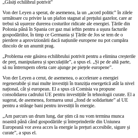
„Găsiți echilibrul potrivit”
Von der Leyen a sperat, de asemenea, la un „acord politic” în zilele
următoare cu privire la un plafon stagnat al prețului gazelor, care ar
trebui să ușureze durerea costurilor ridicate ale energiei. Țările din
Polonia până în Spania cer gaz mai ieftin pentru a ușura facturile
gospodăriilor, în timp ce Germania și Țările de Jos se tem de o
pierdere a aprovizionării dacă națiunile europene nu pot cumpăra
dincolo de un anumit prag.
„Problema este găsirea echilibrului potrivit pentru a elimina creșterile
de preț, manipularea și speculațiile”, a spus el. „Și pe de altă parte,
să nu întrerupem oferta care ajunge pe piețele europene”.
Von der Leyen a cerut, de asemenea, o accelerare a energiei
regenerabile și mai multe investiții în tranziția energetică atât la nivel
național, cât și european. El a spus că Comisia va propune
consolidarea cadrului UE pentru investițiile în tehnologii curate. El a
sugerat, de asemenea, formarea unui „fond de solidaritate” al UE
pentru a strânge bani pentru investiții în energie.
„Am parcurs un drum lung, dar știm că nu vom termina munca
noastră până când gospodăriile și întreprinderile din Uniunea
Europeană vor avea acces la energie la prețuri accesibile, sigure și
curate”, a spus el.