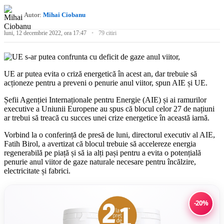
Autor:
Mihai Ciobanu
luni, 12 decembrie 2022, ora 17:47
79 citiri
UE ar putea evita o criză energetică în acest an, dar trebuie să
acționeze pentru a preveni o penurie anul viitor, spun AIE și UE.
Șefii Agenției Internaționale pentru Energie (AIE) și ai ramurilor
executive a Uniunii Europene au spus că blocul celor 27 de națiuni
ar trebui să treacă cu succes unei crize energetice în această iarnă.
Vorbind la o conferință de presă de luni, directorul executiv al AIE,
Fatih Birol, a avertizat că blocul trebuie să accelereze energia
regenerabilă pe piață și să ia alți pași pentru a evita o potențială
penurie anul viitor de gaze naturale necesare pentru încălzire,
electricitate și fabrici.
-20%