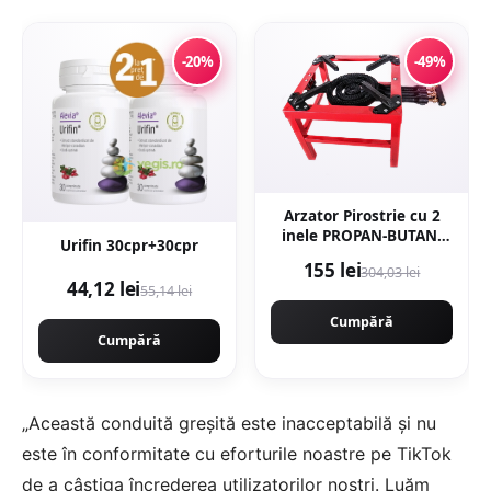
-20%
-49%
Arzator Pirostrie cu 2
inele PROPAN-BUTAN,
Urifin 30cpr+30cpr
R02 Gaz, 350x350mm,
155 lei
304,03 lei
EurGas B4195
44,12 lei
55,14 lei
Cumpără
Cumpără
„Această conduită greșită este inacceptabilă și nu
este în conformitate cu eforturile noastre pe TikTok
de a câștiga încrederea utilizatorilor noștri. Luăm