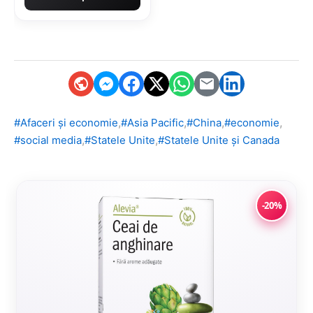
,
,
,
,
#Afaceri și economie
#Asia Pacific
#China
#economie
,
,
#social media
#Statele Unite
#Statele Unite și Canada
-20%