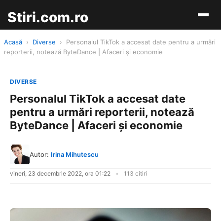
Stiri.com.ro
Acasă
›
Diverse
›
Personalul TikTok a accesat date pentru a urmări
reporterii, notează ByteDance | Afaceri și economie
DIVERSE
Personalul TikTok a accesat date
pentru a urmări reporterii, notează
ByteDance | Afaceri și economie
Autor:
Irina Mihutescu
vineri, 23 decembrie 2022, ora 01:22
113 citiri