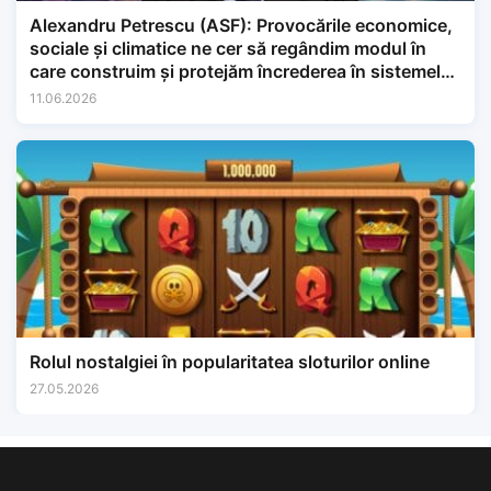
Alexandru Petrescu (ASF): Provocările economice,
sociale și climatice ne cer să regândim modul în
care construim și protejăm încrederea în sistemele
financiare.
11.06.2026
Rolul nostalgiei în popularitatea sloturilor online
27.05.2026