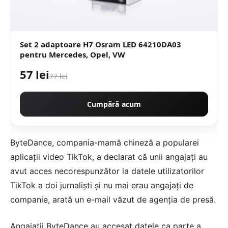
Set 2 adaptoare H7 Osram LED 64210DA03
pentru Mercedes, Opel, VW
57 lei
77 lei
Cumpără acum
ByteDance, compania-mamă chineză a popularei
aplicații video TikTok, a declarat că unii angajați au
avut acces necorespunzător la datele utilizatorilor
TikTok a doi jurnaliști și nu mai erau angajați de
companie, arată un e-mail văzut de agenția de presă.
Angajații ByteDance au accesat datele ca parte a