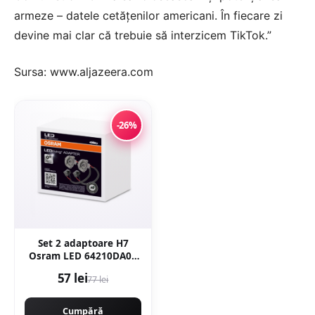
armeze – datele cetățenilor americani. În fiecare zi
devine mai clar că trebuie să interzicem TikTok.”
Sursa: www.aljazeera.com
-26%
Set 2 adaptoare H7
Osram LED 64210DA09
pentru Ford, Renault
57 lei
77 lei
Cumpără