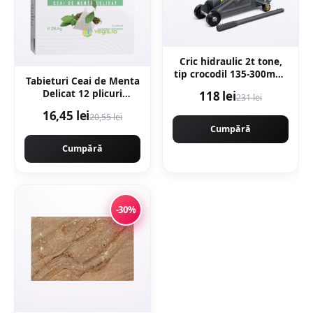
Cric hidraulic 2t tone,
tip crocodil 135-300mm,
Tabieturi Ceai de Menta
roti transport viratoare
Delicat 12 plicuri
118 lei
231 lei
KRAFTNER KF-4927
piramida
16,45 lei
20,55 lei
Cumpără
Cumpără
-30%