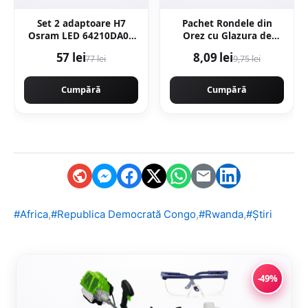
Set 2 adaptoare H7
Pachet Rondele din
Osram LED 64210DA04
Orez cu Glazura de
pentru Fiat, Ford, Opel
Cacao 66g + Rondele din
57 lei
8,09 lei
77 lei
9,75 lei
Orez cu Glazura de
Lupin 66g
Cumpără
Cumpără
,
,
,
#Africa
#Republica Democrată Congo
#Rwanda
#Știri
-49%