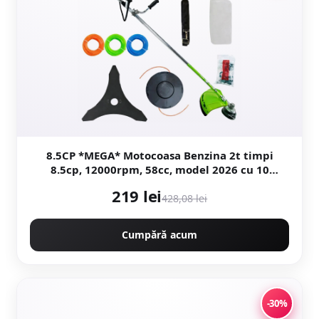
8.5CP *MEGA* Motocoasa Benzina 2t timpi
8.5cp, 12000rpm, 58cc, model 2026 cu 10
accesorii, easy-start, Fresco Power by
219 lei
ItalianTech CMP1545
428,08 lei
Cumpără acum
-30%