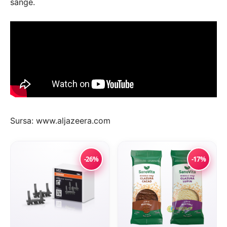
sânge.
Sursa: www.aljazeera.com
-26%
-17%