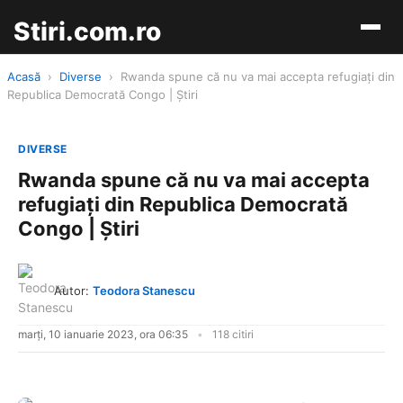
Stiri.com.ro
Acasă
›
Diverse
›
Rwanda spune că nu va mai accepta refugiați din
Republica Democrată Congo | Știri
DIVERSE
Rwanda spune că nu va mai accepta
refugiați din Republica Democrată
Congo | Știri
Autor:
Teodora Stanescu
marți, 10 ianuarie 2023, ora 06:35
118 citiri