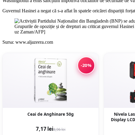
Washingtonul a emis sancțiuni împotriva oficialilor de securitate de vârf
Guvernul Hasinei a negat că s-a aflat în spatele oricărei dispariții forțate
Grupurile de opoziție și de drepturi au criticat guvernul Hasine
uz Zaman/AFP]
Sursa: www.aljazeera.com
-20%
Ceai de Anghinare 50g
Nivela Las
Display LCD
mm/1m,
7,17 lei
8,96 lei
PR