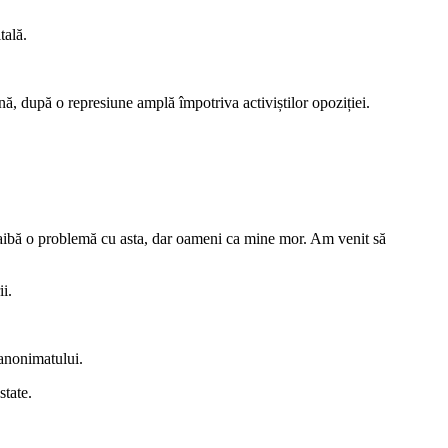
tală.
nă, după o represiune amplă împotriva activiștilor opoziției.
 aibă o problemă cu asta, dar oameni ca mine mor. Am venit să
i.
 anonimatului.
state.