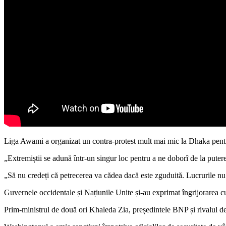
Liga Awami a organizat un contra-protest mult mai mic la Dhaka pentru 
„Extremiștii se adună într-un singur loc pentru a ne doborî de la putere”
„Să nu credeți că petrecerea va cădea dacă este zguduită. Lucrurile nu 
Guvernele occidentale și Națiunile Unite și-au exprimat îngrijorarea cu
Prim-ministrul de două ori Khaleda Zia, președintele BNP și rivalul de