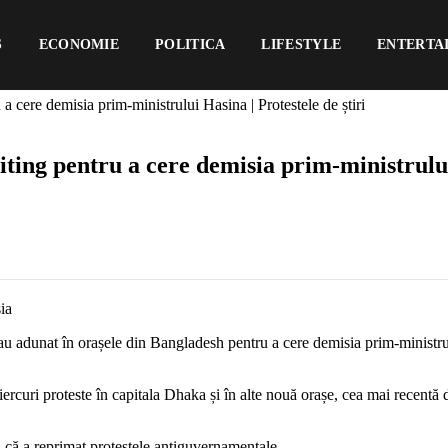
S
ECONOMIE
POLITICA
LIFESTYLE
ENTERTA
 cere demisia prim-ministrului Hasina | Protestele de știri
ing pentru a cere demisia prim-ministrului 
s-au adunat în orașele din Bangladesh pentru a cere demisia prim-ministr
ercuri proteste în capitala Dhaka și în alte nouă orașe, cea mai recentă 
u că a reprimat protestele antiguvernamentale.