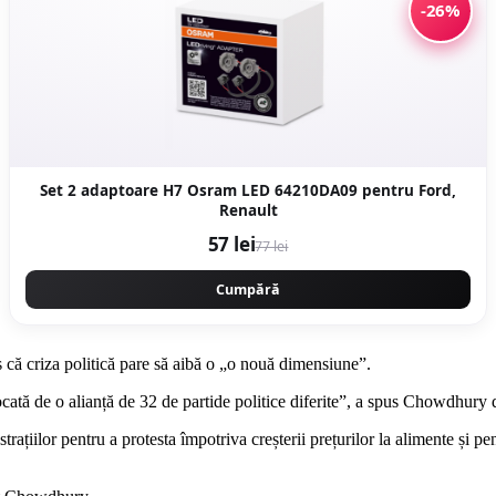
-26%
Set 2 adaptoare H7 Osram LED 64210DA09 pentru Ford,
Renault
57 lei
77 lei
Cumpără
 că criza politică pare să aibă o „o nouă dimensiune”.
cată de o alianță de 32 de partide politice diferite”, a spus Chowdhury
trațiilor pentru a protesta împotriva creșterii prețurilor la alimente și 