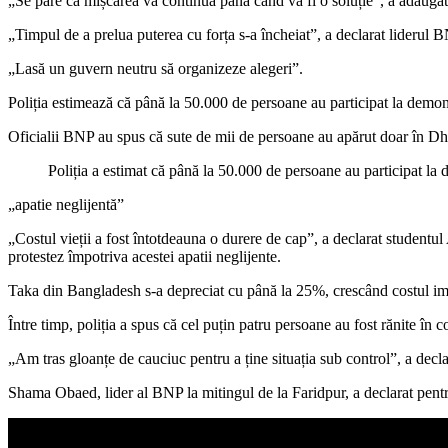
„Se pare că mișcarea va continua până când va fi o soluție”, a adăug
„Timpul de a prelua puterea cu forța s-a încheiat”, a declarat liderul BN
„Lasă un guvern neutru să organizeze alegeri”.
Poliția estimează că până la 50.000 de persoane au participat la demonst
Oficialii BNP au spus că sute de mii de persoane au apărut doar în Dhak
Poliția a estimat că până la 50.000 de persoane au participat
„apatie neglijentă”
„Costul vieții a fost întotdeauna o durere de cap”, a declarat stude
protestez împotriva acestei apatii neglijente.
Taka din Bangladesh s-a depreciat cu până la 25%, crescând costul impor
Între timp, poliția a spus că cel puțin patru persoane au fost rănite în c
„Am tras gloanțe de cauciuc pentru a ține situația sub control”, a decla
Shama Obaed, lider al BNP la mitingul de la Faridpur, a declarat pentru