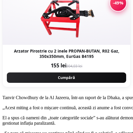
-49%
Arzator Pirostrie cu 2 inele PROPAN-BUTAN, R02 Gaz,
350x350mm, EurGas B4195
155 lei
304,03 lei
Cumpără
Tanvir Chowdhury de la Al Jazeera, într-un raport de la Dhaka, a spus
„Acest miting a fost o mișcare continuă, această zi anume a fost convo
El a spus că oameni din „toate categoriile sociale” s-au alăturat demons
gestionat inflația paralizantă.