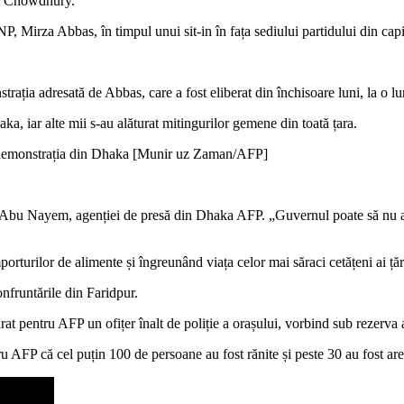
at Chowdhury.
P, Mirza Abbas, în timpul unui sit-in în fața sediului partidului din capi
rația adresată de Abbas, care a fost eliberat din închisoare luni, la o lu
a, iar alte mii s-au alăturat mitingurilor gemene din toată țara.
 la demonstrația din Dhaka [Munir uz Zaman/AFP]
ntul Abu Nayem, agenției de presă din Dhaka AFP. „Guvernul poate să nu
turilor de alimente și îngreunând viața celor mai săraci cetățeni ai țări
onfruntările din Faridpur.
rat pentru AFP un ofițer înalt de poliție a orașului, vorbind sub rezerva
 AFP că cel puțin 100 de persoane au fost rănite și peste 30 au fost are