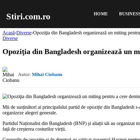
Stiri.com.ro
HOME
BUSINES
Acasă
›
Diverse
›
Opoziţia din Bangladesh organizează un miting pentru a
Diverse
Opoziţia din Bangladesh organizează un mit
Autor:
Mihai Ciobanu
Mii de susținători ai principalului partid de opoziție din Bangladesh 
organizeze alegeri generale.
Partidul Naționalist din Bangladesh (BNP) și aliații săi au organizat mi
față de creșterea costurilor vieții.
Grupurile de opoziție și de drepturi au criticat guvernul Hasinei pentr