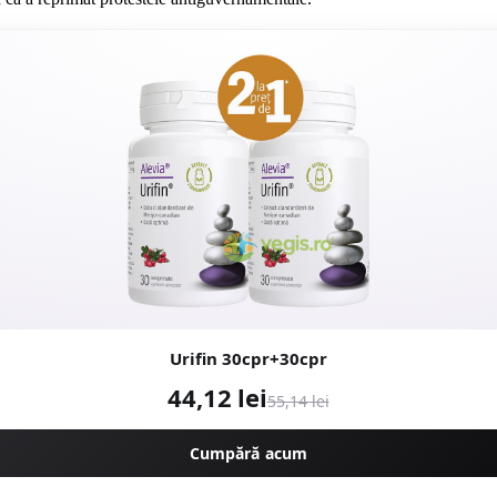
Urifin 30cpr+30cpr
44,12 lei
55,14 lei
Cumpără acum