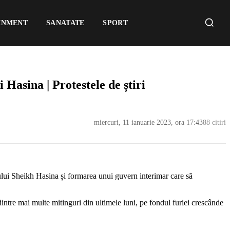
INMENT
SANATATE
SPORT
Hasina | Protestele de știri
miercuri, 11 ianuarie 2023, ora 17:43
88 citiri
ului Sheikh Hasina și formarea unui guvern interimar care să
dintre mai multe mitinguri din ultimele luni, pe fondul furiei crescânde