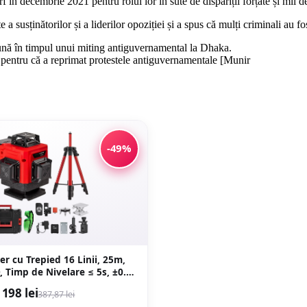
 în decembrie 2021 pentru rolul lor în sute de dispariții forțate și mii de
 a susținătorilor și a liderilor opoziției și a spus că mulți criminali au fost
i pentru că a reprimat protestele antiguvernamentale [Munir
-49%
er cu Trepied 16 Linii, 25m,
, Timp de Nivelare ≤ 5s, ±0.2
 Profesional, CAMPION
198 lei
387,87 lei
OFESIONAL CMP1727