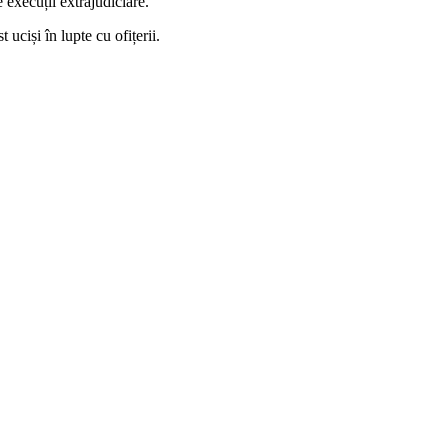
 execuții extrajudiciare.
 uciși în lupte cu ofițerii.